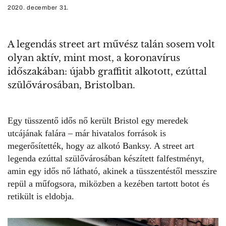
2020. december 31.
A legendás street art művész talán sosem volt
olyan aktív, mint most, a koronavírus
időszakában: újabb graffitit alkotott, ezúttal
szülővárosában, Bristolban.
Egy tüsszentő idős nő került Bristol egy meredek
utcájának falára – már hivatalos források is
megerősítették, hogy az alkotó Banksy. A street art
legenda ezúttal szülővárosában készített falfestményt,
amin egy idős nő látható, akinek a tüsszentéstől messzire
repül a műfogsora, miközben a kezében tartott botot és
retikült is eldobja.