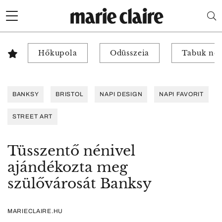
Hőkupola
Odüsszeia
Tabuk nél
BANKSY
BRISTOL
NAPI DESIGN
NAPI FAVORIT
STREET ART
Tüsszentő nénivel
ajándékozta meg
szülővárosát Banksy
MARIECLAIRE.HU