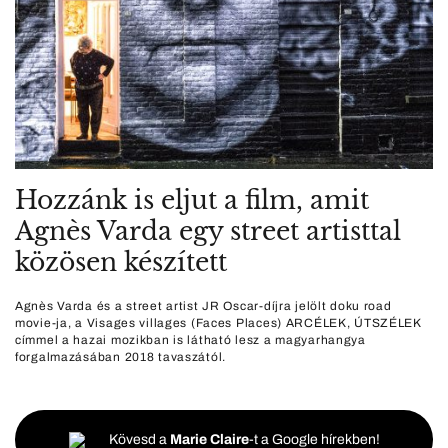
Hozzánk is eljut a film, amit
Agnès Varda egy street artisttal
közösen készített
Agnès Varda és a street artist JR Oscar-díjra jelölt doku road
movie-ja, a Visages villages (Faces Places) ARCÉLEK, ÚTSZÉLEK
címmel a hazai mozikban is látható lesz a magyarhangya
forgalmazásában 2018 tavaszától.
Kövesd a
Marie Claire
-t a Google hírekben!