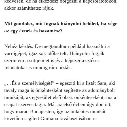
kedvesek, de ha elkezdesz dolgozni a kapcsolatotokon,
akkor számíthatsz rájuk.
Mit gondolsz, mit fognak hiányolni belőled, ha vége
az egy évnek és hazamész?
Nehéz kérdés. De megtanultam például használni a
varrógépet, igaz sok időbe telt. Hiányolni fogják
szerintem a sütijeimet is és a képszerkesztéses
feladatokat is mindig rám bízták.
„…És a személyiségét!” – egészíti ki a listát Sara, aki
tavaly maga is önkéntesként segítette az adománybolt
munkáját, az egyesület első olasz önkénteseként, ma a
csapat szerves tagja. Már az első évben úgy döntött,
hogy marad Budapesten, így az önkéntes munkát
követően segített Giuliana kiválasztásában is.