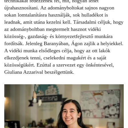
technikákat fedezzenek fel, mit, hogyan lehet
újrahasznosítani. Az adományboltokat sajnos nagyon
sokan lomtalanításra használják, sok hulladékot is
leadnak, amit utána kezelni kell. Társadalmi céljuk, hogy
az adományboltban megtermelt hasznot vidéki
közösség-, gazdaság- és környezetfejlesztő munkára
fordítsák. Jelenleg Baranyában, Ágon zajlik a helyiekkel.
A vidéki munka elsődleges célja, hogy az ott lakók
elkezdjenek tenni, cselekedni magukért és a saját
közösségükért. Ezúttal a szervezet egy önkéntesével,
Giuliana Azzarival beszélgettünk.