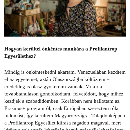
Hogyan kerültél önkéntes munkára a Profilantrop
Egyesülethez?
Mindig is önkénteskedni akartam. Venezuelában kezdtem
el az egyetemet, aztán Olaszországba költöztem –
eredetileg is olasz gyökereim vannak. Mikor a
továbbtanuláson gondolkodtam, felvetődött, hogy mihez
kezdjek a szabadidőmben. Korábban nem hallottam az
Erasmus+ programról, csak Európában szereztem róla
tudomást, így kerültem Magyarországra. Tulajdonképpen
a Profilantrop Egyesület kiírása ragadott magával, mert
kitűnt a sok egyéb lehetőség közül: második lehetőséget