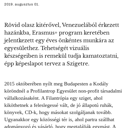
2019. augusztus 01.
Rövid olasz kitérővel, Venezuelából érkezett
hazánkba, Erasmus+ program keretében
jelentkezett egy éves önkéntes munkára az
egyesülethez. Tehetségét vizuális
készségeiben is remekül tudja kamatoztatni,
épp képeslapot tervez a Szigetre.
2015 októberében nyílt meg Budapesten a Kodály
köröndnél a
Profilantrop Egyesület
non-profit társadalmi
vállalkozásaként. A Filantrópia egy sziget, ahol
kiköthetnek a feleslegessé vált, de jó állapotú ruhák,
könyvek, CD-k, hogy másokat szolgáljanak tovább.
Ugyanakkor egy közösségi tér is, ahol partra szállhat
adományozó és vásárló, hogy megtalálják egymást. A