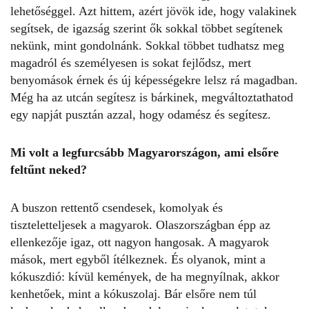
lehetőséggel. Azt hittem, azért jövök ide, hogy valakinek
segítsek, de igazság szerint ők sokkal többet segítenek
nekünk, mint gondolnánk. Sokkal többet tudhatsz meg
magadról és személyesen is sokat fejlődsz, mert
benyomások érnek és új képességekre lelsz rá magadban.
Még ha az utcán segítesz is bárkinek, megváltoztathatod
egy napját pusztán azzal, hogy odamész és segítesz.
Mi volt a legfurcsább Magyarországon, ami elsőre
feltűnt neked?
A buszon rettentő csendesek, komolyak és
tiszteletteljesek a magyarok. Olaszországban épp az
ellenkezője igaz, ott nagyon hangosak. A magyarok
mások, mert egyből ítélkeznek. És olyanok, mint a
kókuszdió: kívül kemények, de ha megnyílnak, akkor
kenhetőek, mint a kókuszolaj. Bár elsőre nem túl