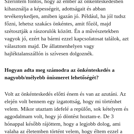
Szerintem fontos, hogy az ember az önkénteskedésben
kihasználja a képességeit, adottságait és abban
tevékenykedjen, amiben igazán jó. Például, ha jól tudsz
főzni, lehetsz szakács önkéntes, amit főzöl, majd
szétosztják a rászorulók között. Én a művészetekben
vagyok jó, ezért ha bármi ezzel kapcsolatosat találok, azt
választom majd. De állatmenhelyen vagy
hajléktalanszállón is szívesen dolgoznék.
Hogyan adta meg számodra az önkénteskedés a
nagyobb/mélyebb önismeret lehetőségét?
Volt az önkénteskedés előtti énem és van az azutáni. Az
elején volt bennem egy izgatottság, hogy mi történhet
velem. Mikor utaztam idefelé a repülőn, sok kételyem és
aggodalmam volt, hogy jó döntést hoztam-e. De 3
hónappal később rájöttem, hogy a legjobb dolog, ami
valaha az életemben történt velem, hogy éltem ezzel a