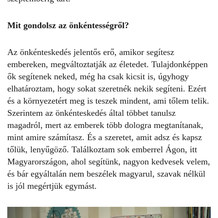
Mit gondolsz az önkéntességről?
Az önkénteskedés jelentős erő, amikor segítesz
embereken, megváltoztatják az életedet. Tulajdonképpen
ők segítenek neked, még ha csak kicsit is, úgyhogy
elhatároztam, hogy sokat szeretnék nekik segíteni. Ezért
és a környezetért meg is teszek mindent, ami tőlem telik.
Szerintem az önkénteskedés által többet tanulsz
magadról, mert az emberek több dologra megtanítanak,
mint amire számítasz. És a szeretet, amit adsz és kapsz
tőlük, lenyűgöző. Találkoztam sok emberrel Ágon, itt
Magyarországon, ahol segítünk, nagyon kedvesek velem,
és bár egyáltalán nem beszélek magyarul, szavak nélkül
is jól megértjük egymást.