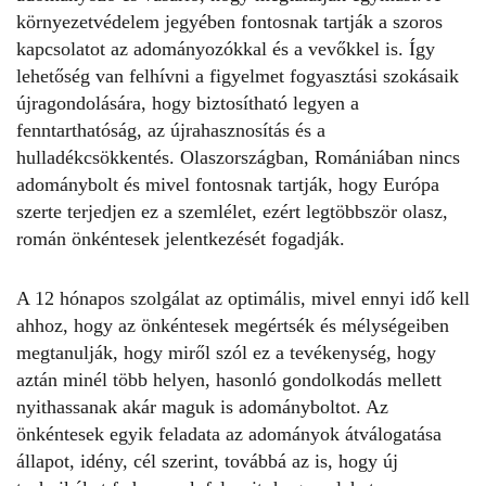
környezetvédelem jegyében fontosnak tartják a szoros
kapcsolatot az adományozókkal és a vevőkkel is. Így
lehetőség van felhívni a figyelmet fogyasztási szokásaik
újragondolására, hogy biztosítható legyen a
fenntarthatóság, az újrahasznosítás és a
hulladékcsökkentés. Olaszországban, Romániában nincs
adománybolt és mivel fontosnak tartják, hogy Európa
szerte terjedjen ez a szemlélet, ezért legtöbbször olasz,
román önkéntesek jelentkezését fogadják.
A 12 hónapos szolgálat az optimális, mivel ennyi idő kell
ahhoz, hogy az önkéntesek megértsék és mélységeiben
megtanulják, hogy miről szól ez a tevékenység, hogy
aztán minél több helyen, hasonló gondolkodás mellett
nyithassanak akár maguk is adományboltot. Az
önkéntesek egyik feladata az adományok átválogatása
állapot, idény, cél szerint, továbbá az is, hogy új