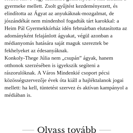
gyermeke mellett. Zsolt gyűjtést kezdeményezett, és
elindította az
Ágyat az anyukáknak
-mozgalmat, de
jószándékát nem mindenhol fogadták tárt karokkal: a
Heim Pál Gyermekkórház idén februárban elutasította az
adományként felajánlott ágyakat, végül azonban a
médianyomás hatására saját maguk szereztek be
fekhelyeket az édesanyáknak.
Konkoly-Thege Júlia nem „csupán” ágyak, hanem
otthonok szerzésében is igyekszik segíteni a
rászorulóknak.
A Város Mindenkié
csoport pécsi
közösségszervezője évek óta kiáll a hajléktalanok jogai
mellett: ha kell, tüntetést szervez és aktívan kampányol a
médiában is.
Olvass tovább