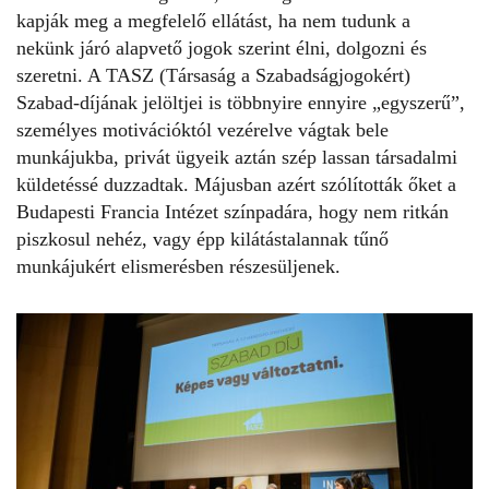
kapják meg a megfelelő ellátást, ha nem tudunk a
nekünk járó alapvető jogok szerint élni, dolgozni és
szeretni. A TASZ (Társaság a Szabadságjogokért)
Szabad-díjának jelöltjei is többnyire ennyire „egyszerű”,
személyes motivációktól vezérelve vágtak bele
munkájukba, privát ügyeik aztán szép lassan társadalmi
küldetéssé duzzadtak. Májusban azért szólították őket a
Budapesti Francia Intézet színpadára, hogy nem ritkán
piszkosul nehéz, vagy épp kilátástalannak tűnő
munkájukért elismerésben részesüljenek.