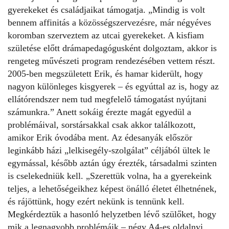
gyerekeket és családjaikat támogatja. „Mindig is volt
bennem affinitás a közösségszervezésre, már négyéves
koromban szerveztem az utcai gyerekeket. A kisfiam
születése előtt drámapedagógusként dolgoztam, akkor is
rengeteg művészeti program rendezésében vettem részt.
2005-ben megszületett Erik, és hamar kiderült, hogy
nagyon különleges kisgyerek – és egyúttal az is, hogy az
ellátórendszer nem tud megfelelő támogatást nyújtani
számunkra.” Anett sokáig érezte magát egyedül a
problémáival, sorstársakkal csak akkor találkozott,
amikor Erik óvodába ment. Az édesanyák először
leginkább házi „lelkisegély-szolgálat” céljából ültek le
egymással, később aztán úgy érezték, társadalmi szinten
is cselekedniük kell. „Szerettük volna, ha a gyerekeink
teljes, a lehetőségeikhez képest önálló életet élhetnének,
és rájöttünk, hogy ezért nekünk is tennünk kell.
Megkérdeztük a hasonló helyzetben lévő szülőket, hogy
mik a legnagyobb problémáik – négy A4-es oldalnyi