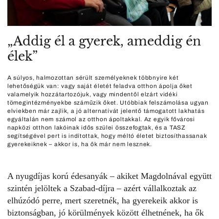
„Addig él a gyerek, ameddig én
élek”
A súlyos, halmozottan sérült személyeknek többnyire két
lehetőségük van: vagy saját életét feladva otthon ápolja őket
valamelyik hozzátartozójuk, vagy mindentől elzárt vidéki
tömegintézményekbe száműzik őket. Utóbbiak felszámolása ugyan
elviekben már zajlik, a jó alternatívát jelentő támogatott lakhatás
egyáltalán nem számol az otthon ápoltakkal. Az egyik fővárosi
napközi otthon lakóinak idős szülei összefogtak, és a TASZ
segítségével pert is indítottak, hogy méltó életet biztosíthassanak
gyerekeiknek – akkor is, ha ők már nem lesznek.
A nyugdíjas korú édesanyák – akiket Magdolnával együtt
szintén jelöltek a Szabad-díjra –
azért vállalkoztak az
elhúzódó perre, mert szeretnék, ha gyerekeik akkor is
biztonságban, jó körülmények között élhetnének, ha ők