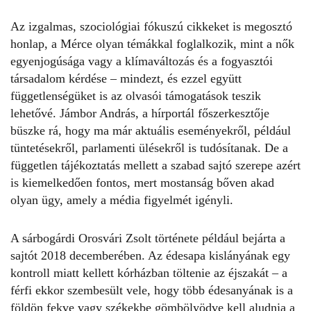
Az izgalmas, szociológiai fókuszú cikkeket is megosztó
honlap, a
Mérce
olyan témákkal foglalkozik, mint a nők
egyenjogúsága vagy a klímaváltozás és a fogyasztói
társadalom kérdése – mindezt, és ezzel együtt
függetlenségüket is az olvasói támogatások teszik
lehetővé. Jámbor András, a hírportál főszerkesztője
büszke rá, hogy ma már aktuális eseményekről, például
tüntetésekről, parlamenti ülésekről is tudósítanak. De a
független tájékoztatás mellett a szabad sajtó szerepe azért
is kiemelkedően fontos, mert mostanság bőven akad
olyan ügy, amely a média figyelmét igényli.
A sárbogárdi Orosvári Zsolt története például bejárta a
sajtót 2018 decemberében. Az édesapa kislányának egy
kontroll miatt kellett kórházban töltenie az éjszakát – a
férfi ekkor szembesült vele, hogy több édesanyának is a
földön fekve vagy székekbe gömbölyödve kell aludnia a