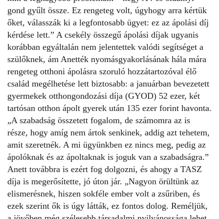
gond gyűlt össze. Ez rengeteg volt, úgyhogy arra kértük
őket, válasszák ki a legfontosabb ügyet: ez az ápolási díj
kérdése lett.” A csekély összegű ápolási díjak ugyanis
korábban egyáltalán nem jelentettek valódi segítséget a
szülőknek, ám Anették nyomásgyakorlásának hála mára
rengeteg otthoni ápolásra szoruló hozzátartozóval élő
család megélhetése lett biztosabb: a januárban bevezetett
gyermekek otthongondozási díja (GYOD) 52 ezer, két
tartósan otthon ápolt gyerek után 135 ezer forint havonta.
„A szabadság összetett fogalom, de számomra az is
része, hogy amíg nem ártok senkinek, addig azt tehetem,
amit szeretnék. A mi ügyünkben ez nincs meg, pedig az
ápolóknak és az ápoltaknak is joguk van a szabadságra.”
Anett továbbra is ezért fog dolgozni, és ahogy a TASZ
díja is megerősítette, jó úton jár. „Nagyon örültünk az
elismerésnek, hiszen sokféle ember volt a zsűriben, és
ezek szerint ők is úgy látták, ez fontos dolog. Reméljük,
a jövőben még szélesebb társadalmi nyilvánossága lehet