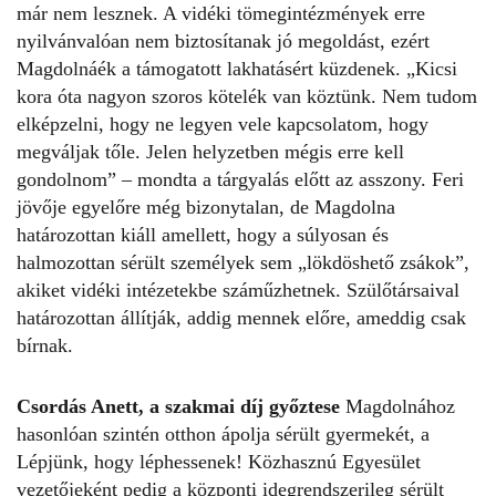
már nem lesznek. A vidéki tömegintézmények erre
nyilvánvalóan nem biztosítanak jó megoldást, ezért
Magdolnáék a támogatott lakhatásért küzdenek. „Kicsi
kora óta nagyon szoros kötelék van köztünk. Nem tudom
elképzelni, hogy ne legyen vele kapcsolatom, hogy
megváljak tőle. Jelen helyzetben mégis erre kell
gondolnom” – mondta a tárgyalás előtt az asszony. Feri
jövője egyelőre még bizonytalan, de Magdolna
határozottan kiáll amellett, hogy a súlyosan és
halmozottan sérült személyek sem „lökdöshető zsákok”,
akiket vidéki intézetekbe száműzhetnek. Szülőtársaival
határozottan állítják, addig mennek előre, ameddig csak
bírnak.
Csordás Anett, a szakmai díj győztese
Magdolnához
hasonlóan szintén otthon ápolja sérült gyermekét, a
Lépjünk, hogy léphessenek! Közhasznú Egyesület
vezetőjeként pedig a központi idegrendszerileg sérült