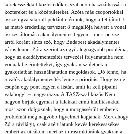
kerekesszékkel közlekedők is szabadon használhassák a
köztereket és a középületeket. Azóta más csoportokkal
összefogva sikerült például elérniük, hogy a felújított 3-
as metró eredetileg tervezett 8 megállója helyett a vonal
összes állomása akadálymentes legyen – mert persze
arról koránt sincs szó, hogy Budapest akadálymentes
város lenne. Zóra szerint az egyik legnagyobb probléma,
hogy az akadálymentesítés tervezési folyamataiba nem
vonnak be érintetteket, így gyakran születnek a
gyakorlatban használhatatlan megoldások. „Jó lenne, ha
a valós akadálymentesítés lenne a prioritás. Hogy ez ne
csupán egy pont legyen a listán, amit ki kell pipálni
valahogy” – magyarázza. A TASZ-szal közös
Nem
nagyon bírjuk egymást a falakkal
című kiállításukkal
most azon dolgoznak, hogy a mozgássérült emberek
problémái még nagyobb figyelmet kapjanak. Mert ahogy
Zóra rávilágít, csak azért látunk kevés kerekesszékes
embert az utcákon, mert az infrastruktúránk gyakran a