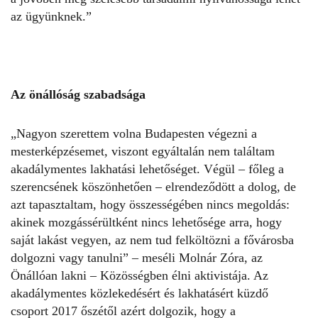
az ügyünknek.”
Az önállóság szabadsága
„Nagyon szerettem volna Budapesten végezni a
mesterképzésemet, viszont egyáltalán nem találtam
akadálymentes lakhatási lehetőséget. Végül – főleg a
szerencsének köszönhetően – elrendeződött a dolog, de
azt tapasztaltam, hogy összességében nincs megoldás:
akinek mozgássérültként nincs lehetősége arra, hogy
saját lakást vegyen, az nem tud felköltözni a fővárosba
dolgozni vagy tanulni” – meséli Molnár Zóra, az
Önállóan lakni – Közösségben élni
aktivistája. Az
akadálymentes közlekedésért és lakhatásért küzdő
csoport 2017 őszétől azért dolgozik, hogy a