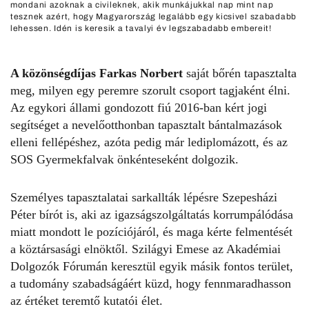
mondani azoknak a civileknek, akik munkájukkal nap mint nap
tesznek azért, hogy Magyarország legalább egy kicsivel szabadabb
lehessen. Idén is keresik a tavalyi év legszabadabb embereit!
A közönségdíjas Farkas Norbert
saját bőrén tapasztalta
meg, milyen egy peremre szorult csoport tagjaként élni.
Az egykori állami gondozott fiú 2016-ban kért jogi
segítséget a nevelőotthonban tapasztalt bántalmazások
elleni fellépéshez, azóta pedig már lediplomázott, és az
SOS Gyermekfalvak
önkénteseként dolgozik.
Személyes tapasztalatai sarkallták lépésre Szepesházi
Péter bírót is, aki az igazságszolgáltatás korrumpálódása
miatt mondott le pozíciójáról, és maga kérte felmentését
a köztársasági elnöktől. Szilágyi Emese az
Akadémiai
Dolgozók Fórumán
keresztül egyik másik fontos terület,
a tudomány szabadságáért küzd, hogy fennmaradhasson
az értéket teremtő kutatói élet.