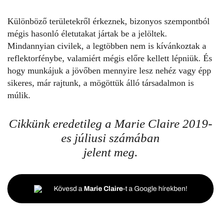
Különböző területekről érkeznek, bizonyos szempontból
mégis hasonló életutakat jártak be a jelöltek.
Mindannyian civilek, a legtöbben nem is kívánkoztak a
reflektorfénybe, valamiért mégis előre kellett lépniük. És
hogy munkájuk a jövőben mennyire lesz nehéz vagy épp
sikeres, már rajtunk, a mögöttük álló társadalmon is
múlik.
Cikkünk eredetileg a Marie Claire 2019-
es júliusi számában
jelent meg.
Kövesd a
Marie Claire
-t a Google hírekben!