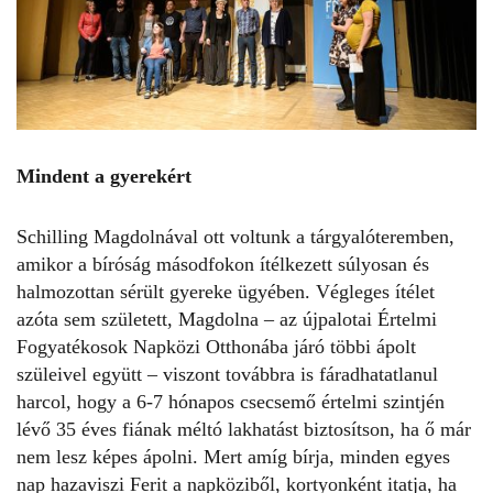
Mindent a gyerekért
Schilling Magdolnával ott voltunk a tárgyalóteremben,
amikor a bíróság másodfokon ítélkezett súlyosan és
halmozottan sérült gyereke ügyében. Végleges ítélet
azóta sem született, Magdolna – az újpalotai Értelmi
Fogyatékosok Napközi Otthonába járó többi ápolt
szüleivel együtt – viszont továbbra is fáradhatatlanul
harcol, hogy a 6-7 hónapos csecsemő értelmi szintjén
lévő 35 éves fiának méltó lakhatást biztosítson, ha ő már
nem lesz képes ápolni. Mert amíg bírja, minden egyes
nap hazaviszi Ferit a napköziből, kortyonként itatja, ha