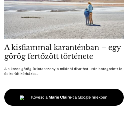
A kisfiammal karanténban – egy
görög fertőzött története
A sikeres görög üzletasszony a milánói divathét után betegedett le,
és került kórházba.
Kövesd a
Marie Claire
-t a Google hírekben!