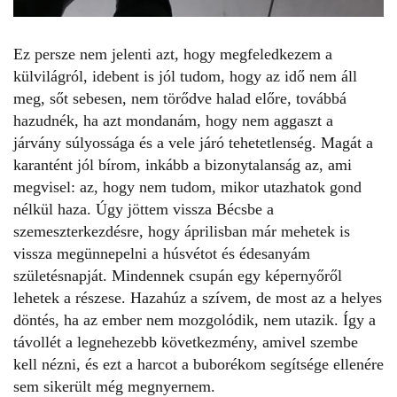
Ez persze nem jelenti azt, hogy megfeledkezem a
külvilágról, idebent is jól tudom, hogy az idő nem áll
meg, sőt sebesen, nem törődve halad előre, továbbá
hazudnék, ha azt mondanám, hogy nem aggaszt a
járvány súlyossága és a vele járó tehetetlenség. Magát a
karantént jól bírom, inkább a bizonytalanság az, ami
megvisel: az, hogy nem tudom, mikor utazhatok gond
nélkül haza. Úgy jöttem vissza Bécsbe a
szemeszterkezdésre, hogy áprilisban már mehetek is
vissza megünnepelni a húsvétot és édesanyám
születésnapját. Mindennek csupán egy képernyőről
lehetek a részese. Hazahúz a szívem, de most az a helyes
döntés, ha az ember nem mozgolódik, nem utazik. Így a
távollét a legnehezebb következmény, amivel szembe
kell nézni, és ezt a harcot a buborékom segítsége ellenére
sem sikerült még megnyernem.