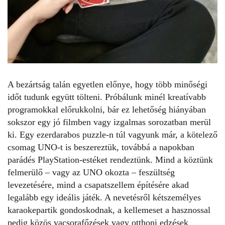
A bezártság talán egyetlen előnye, hogy több minőségi
időt tudunk együtt tölteni. Próbálunk minél kreatívabb
programokkal előrukkolni, bár ez lehetőség hiányában
sokszor egy jó filmben vagy izgalmas sorozatban merül
ki. Egy ezerdarabos puzzle-n túl vagyunk már, a kötelező
csomag UNO-t is beszereztük, továbbá a napokban
parádés PlayStation-estéket rendeztünk. Mind a köztünk
felmerülő – vagy az UNO okozta – feszültség
levezetésére, mind a csapatszellem építésére akad
legalább egy ideális játék. A nevetésről kétszemélyes
karaokepartik gondoskodnak, a kellemeset a hasznossal
pedig közös vacsorafőzések vagy otthoni edzések