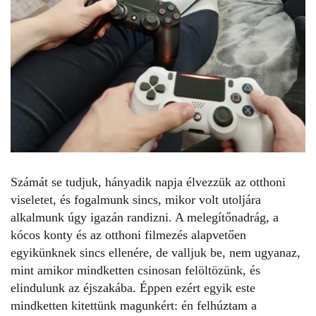
Számát se tudjuk, hányadik napja élvezzük az otthoni
viseletet, és fogalmunk sincs, mikor volt utoljára
alkalmunk úgy igazán randizni. A melegítőnadrág, a
kócos konty és az otthoni filmezés alapvetően
egyikünknek sincs ellenére, de valljuk be, nem ugyanaz,
mint amikor mindketten csinosan felöltözünk, és
elindulunk az éjszakába. Éppen ezért egyik este
mindketten kitettünk magunkért: én felhúztam a