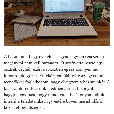
A barátommal egy éve élünk együtt, így szerencsére a
magánytól nem kell tartanom. Ő szoftverfejlesztő egy
osztrák cégnél, ezért napközben egész könnyen tud
itthonról dolgozni. Én eközben többnyire az egyetemi
teendőkkel foglalkozom, vagy elvégzem a házimunkát. A
kialakított rendszerünk eredményesnek bizonyul:
hagyjuk egymást, hogy mindketten hatékonyan tudjuk
intézni a feladatainkat, így estére bőven marad időnk
közös elfoglaltságokra.