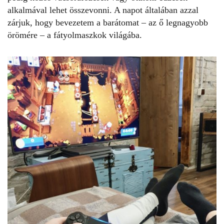
alkalmával lehet összevonni. A napot általában azzal
zárjuk, hogy bevezetem a barátomat – az ő legnagyobb
örömére – a fátyolmaszkok világába.