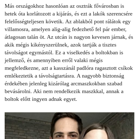
Más országokhoz hasonlóan az osztrák fővárosban is
hetek óta korlátozott a kijárás, és ezt a lakók szerencsére
felelősségteljesen követik. Az ablakból pont rálátok egy
villamosra, amelyen alig-alig fedezhető fel pár ember,
átlagosan talán öt. Az utcán is nagyon kevesen járnak, és
akik mégis kikényszerülnek, azok tartják a tisztes
távolságot egymástól. Ez a viselkedés a boltokban is
jellemző, és amennyiben erről valaki mégis
megfeledkezne, azt a kasszánál padlóra ragasztott csíkok
emlékeztetik a távolságtartásra. A nagyobb biztonság
érdekében jelenleg kizárólag arcmaszkokban szabad
bevásárolni. Aki nem rendelkezik maszkkal, annak a
boltok előtt ingyen adnak egyet.