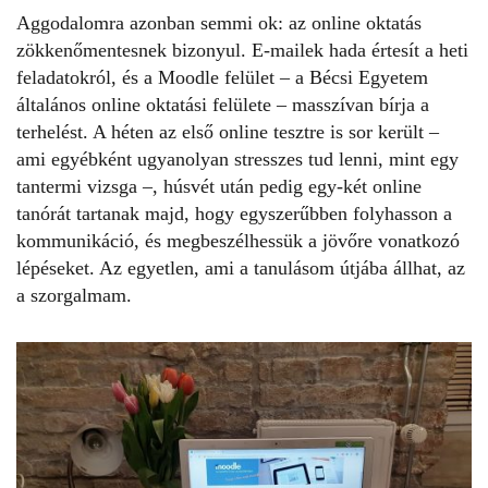
Aggodalomra azonban semmi ok: az online oktatás
zökkenőmentesnek bizonyul. E-mailek hada értesít a heti
feladatokról, és a Moodle felület – a Bécsi Egyetem
általános online oktatási felülete – masszívan bírja a
terhelést. A héten az első online tesztre is sor került –
ami egyébként ugyanolyan stresszes tud lenni, mint egy
tantermi vizsga –, húsvét után pedig egy-két online
tanórát tartanak majd, hogy egyszerűbben folyhasson a
kommunikáció, és megbeszélhessük a jövőre vonatkozó
lépéseket. Az egyetlen, ami a tanulásom útjába állhat, az
a szorgalmam.