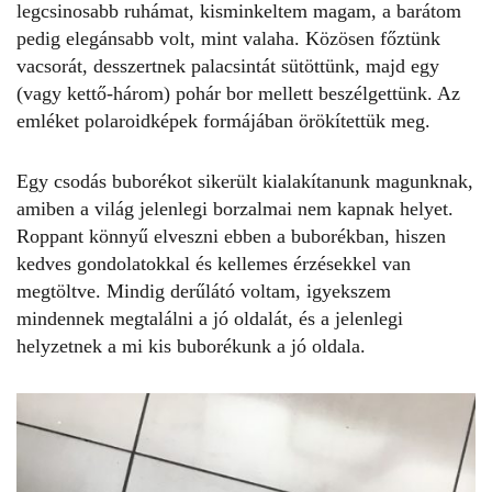
legcsinosabb ruhámat, kisminkeltem magam, a barátom
pedig elegánsabb volt, mint valaha. Közösen főztünk
vacsorát, desszertnek palacsintát sütöttünk, majd egy
(vagy kettő-három) pohár bor mellett beszélgettünk. Az
emléket polaroidképek formájában örökítettük meg.
Egy csodás buborékot sikerült kialakítanunk magunknak,
amiben a világ jelenlegi borzalmai nem kapnak helyet.
Roppant könnyű elveszni ebben a buborékban, hiszen
kedves gondolatokkal és kellemes érzésekkel van
megtöltve. Mindig derűlátó voltam, igyekszem
mindennek megtalálni a jó oldalát, és a jelenlegi
helyzetnek a mi kis buborékunk a jó oldala.