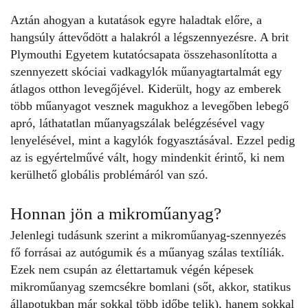
Aztán ahogyan a kutatások egyre haladtak előre, a
hangsúly áttevődött a halakról a légszennyezésre. A brit
Plymouthi Egyetem kutatócsapata összehasonlította a
szennyezett skóciai vadkagylók műanyagtartalmát egy
átlagos otthon levegőjével. Kiderült, hogy az emberek
több műanyagot vesznek magukhoz a levegőben lebegő
apró, láthatatlan műanyagszálak belégzésével vagy
lenyelésével, mint a kagylók fogyasztásával. Ezzel pedig
az is egyértelművé vált, hogy mindenkit érintő, ki nem
kerülhető globális problémáról van szó.
Honnan jön a mikroműanyag?
Jelenlegi tudásunk szerint a mikroműanyag-szennyezés
fő forrásai az autógumik és a
műanyag szálas textíliák
.
Ezek nem csupán az élettartamuk végén képesek
mikroműanyag szemcsékre bomlani (sőt, akkor, statikus
állapotukban már sokkal több időbe telik), hanem sokkal