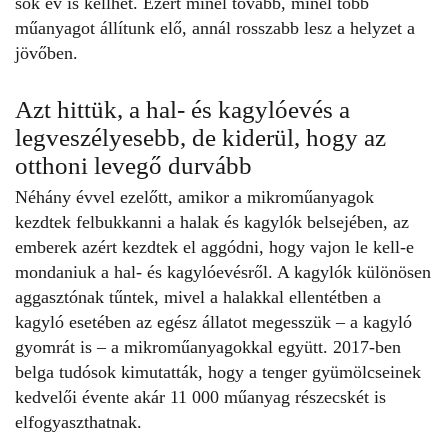
sok év is kellhet. Ezért minél tovább, minél több
műanyagot állítunk elő, annál rosszabb lesz a helyzet a
jövőben.
Azt hittük, a hal- és kagylóevés a
legveszélyesebb, de kiderül, hogy az
otthoni levegő durvább
Néhány évvel ezelőtt, amikor a mikroműanyagok
kezdtek felbukkanni a halak és kagylók belsejében, az
emberek azért kezdtek el aggódni, hogy vajon le kell-e
mondaniuk a hal- és kagylóevésről. A kagylók különösen
aggasztónak tűntek, mivel a halakkal ellentétben a
kagyló esetében az egész állatot megesszük – a kagyló
gyomrát is – a mikroműanyagokkal együtt. 2017-ben
belga tudósok kimutatták, hogy a tenger gyümölcseinek
kedvelői évente akár 11 000 műanyag részecskét is
elfogyaszthatnak.