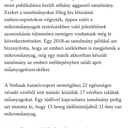
most publikálásra került néhány aggasztó tanulmány.
Ezeket a tanulmányokat főleg kis létszámú
embercsoportokon végezték, éppen ezért a
mikroműanyagok testrészekben való jelenlétének
azonosításán túlmenően nemigen vonhatunk még le
következtetéseket. Egy 2018-as tanulmány például azt
bizonyította, hogy az emberi székletben is megjelenik a
mikroműanyag, míg egy másik akkoriban készült
tanulmány az emberi méhlepényben talált apró
műanyagrészecskéket.
A Vethaak kutatócsoport nemrégiben 22 egészséges
véradó véréből vett mintát: közülük 17 vérében találtak
műanyagokat. Egy tüdővel kapcsolatos tanulmány pedig
azt mutatta ki, hogy 13 beteg tüdőmintájából 11-ben van
mikroműanyag.