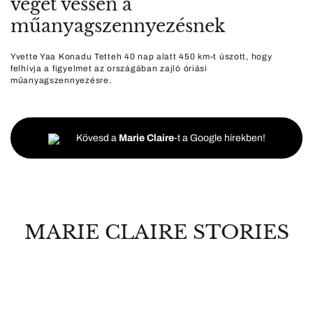
véget vessen a
műanyagszennyezésnek
Yvette Yaa Konadu Tetteh 40 nap alatt 450 km-t úszott, hogy
felhívja a figyelmet az országában zajló óriási
műanyagszennyezésre.
Kövesd a
Marie Claire
-t a Google hírekben!
MARIE CLAIRE STORIES