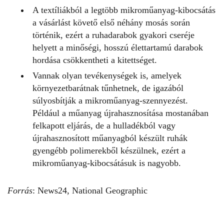
A textíliákból a legtöbb mikroműanyag-kibocsátás
a vásárlást követő első néhány mosás során
történik, ezért a ruhadarabok gyakori cseréje
helyett a minőségi, hosszú élettartamú darabok
hordása csökkentheti a kitettséget.
Vannak olyan tevékenységek is, amelyek
környezetbarátnak tűnhetnek, de igazából
súlyosbítják a mikroműanyag-szennyezést.
Például a műanyag újrahasznosítása mostanában
felkapott eljárás, de a hulladékból vagy
újrahasznosított műanyagból készült ruhák
gyengébb polimerekből készülnek, ezért a
mikroműanyag-kibocsátásuk is nagyobb.
Forrás
:
News24
,
National Geographic