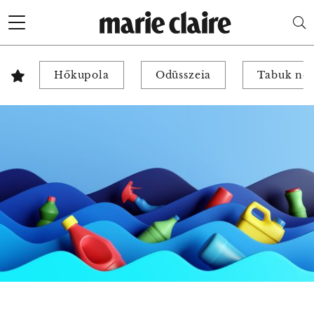
Hőkupola
Odüsszeia
Tabuk nél