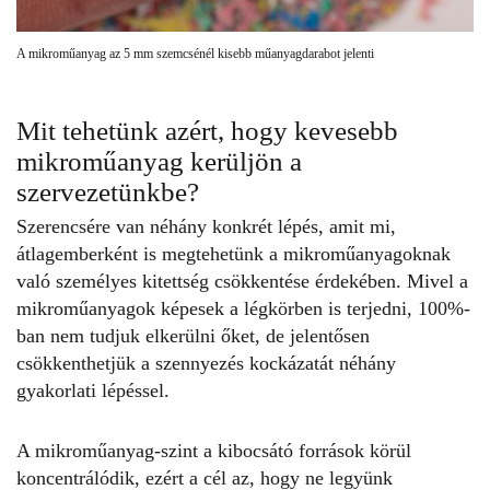
A mikroműanyag az 5 mm szemcsénél kisebb műanyagdarabot jelenti
Mit tehetünk azért, hogy kevesebb
mikroműanyag kerüljön a
szervezetünkbe?
Szerencsére van néhány konkrét lépés, amit mi,
átlagemberként is megtehetünk a mikroműanyagoknak
való személyes kitettség csökkentése érdekében. Mivel a
mikroműanyagok képesek a légkörben is terjedni, 100%-
ban nem tudjuk elkerülni őket, de jelentősen
csökkenthetjük a szennyezés kockázatát néhány
gyakorlati lépéssel.
A mikroműanyag-szint a kibocsátó források körül
koncentrálódik, ezért a cél az, hogy ne legyünk