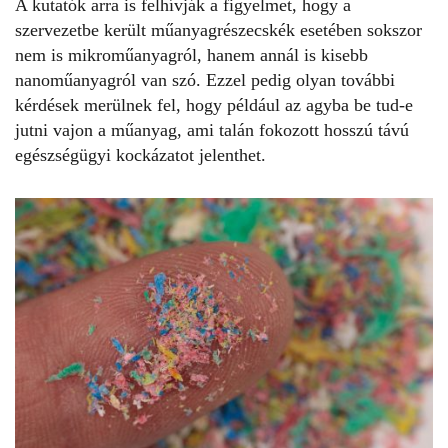
A kutatók arra is felhívják a figyelmet, hogy a
szervezetbe került műanyagrészecskék esetében sokszor
nem is mikroműanyagról, hanem annál is kisebb
nanoműanyagról van szó. Ezzel pedig olyan további
kérdések merülnek fel, hogy például az agyba be tud-e
jutni vajon a műanyag, ami talán fokozott hosszú távú
egészségügyi kockázatot jelenthet.