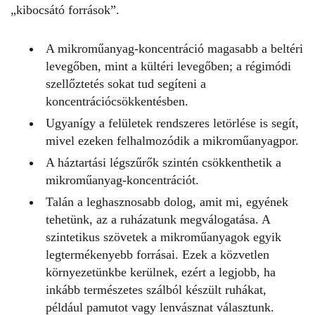
„kibocsátó források”.
A mikroműanyag-koncentráció magasabb a beltéri
levegőben, mint a kültéri levegőben; a régimódi
szellőztetés sokat tud segíteni a
koncentrációcsökkentésben.
Ugyanígy a felületek rendszeres letörlése is segít,
mivel ezeken felhalmozódik a mikroműanyagpor.
A háztartási légszűrők szintén csökkenthetik a
mikroműanyag-koncentrációt.
Talán a leghasznosabb dolog, amit mi, egyének
tehetünk, az a ruházatunk megválogatása. A
szintetikus szövetek a mikroműanyagok egyik
legtermékenyebb forrásai. Ezek a közvetlen
környezetünkbe kerülnek, ezért a legjobb, ha
inkább természetes szálból készült ruhákat,
például pamutot vagy lenvásznat választunk.