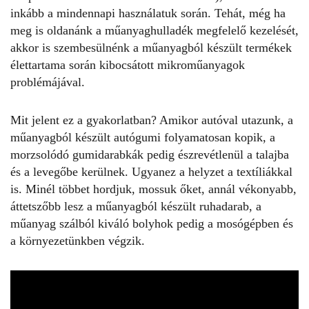
inkább a mindennapi használatuk során. Tehát, még ha
meg is oldanánk a műanyaghulladék megfelelő kezelését,
akkor is szembesülnénk a műanyagból készült termékek
élettartama során kibocsátott mikroműanyagok
problémájával.
Mit jelent ez a gyakorlatban? Amikor autóval utazunk, a
műanyagból készült autógumi folyamatosan kopik, a
morzsolódó gumidarabkák pedig észrevétlenül a talajba
és a levegőbe kerülnek. Ugyanez a helyzet a textíliákkal
is. Minél többet hordjuk, mossuk őket, annál vékonyabb,
áttetszőbb lesz a műanyagból készült ruhadarab, a
műanyag szálból kiváló bolyhok pedig a mosógépben és
a környezetünkben végzik.