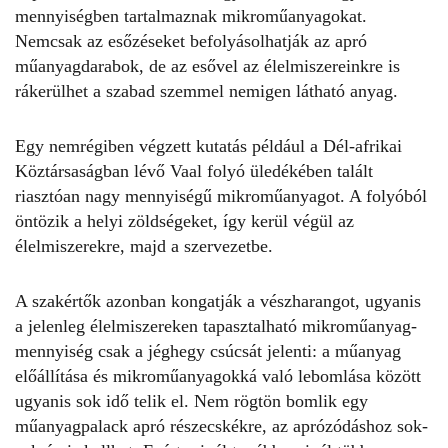
mennyiségben tartalmaznak mikroműanyagokat.
Nemcsak az esőzéseket befolyásolhatják az apró
műanyagdarabok, de az esővel az élelmiszereinkre is
rákerülhet a szabad szemmel nemigen látható anyag.
Egy nemrégiben végzett
kutatás
például a Dél-afrikai
Köztársaságban lévő Vaal folyó üledékében talált
riasztóan nagy mennyiségű mikroműanyagot. A folyóból
öntözik a helyi zöldségeket, így kerül végül az
élelmiszerekre, majd a szervezetbe.
A szakértők azonban kongatják a vészharangot, ugyanis
a jelenleg élelmiszereken tapasztalható mikroműanyag-
mennyiség csak a jéghegy csúcsát jelenti: a műanyag
előállítása és mikroműanyagokká való lebomlása között
ugyanis sok idő telik el. Nem rögtön bomlik egy
műanyagpalack apró részecskékre, az aprózódáshoz sok-