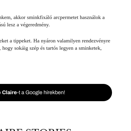
inkem, akkor sminkfixáló arcpermetet használok a
ású lesz a végeredmény.
eket a tippeket. Ha nyáron valamilyen rendezvényre
, hogy sokáig szép és tartós legyen a sminketek,
 Claire
-t a Google hírekben!