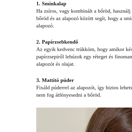
1. Sminkalap
Ha zsíros, vagy kombinált a bőröd, használj 
bőröd és az alapozó között segít, hogy a smi
alapozó.
2. Papírzsebkendő
Az egyik kedvenc trükköm, hogy amikor kés
papírzsepiről lehúzok egy réteget és finoma
alapozót és olajat.
3. Mattító púder
Fixáld púderrel az alapozót, így biztos leh
nem fog átfényesedni a bőröd.