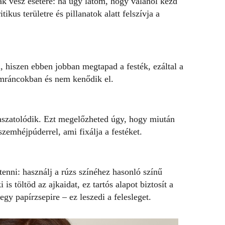
k vész esetére: ha úgy látom, hogy valahol kezd
kus területre és pillanatok alatt felszívja a
, hiszen ebben jobban megtapad a festék, ezáltal a
mráncokban és nem kenődik el.
aszatolódik. Ezt megelőzheted úgy, hogy miután
szemhéjpúderrel, ami fixálja a festéket.
tenni: használj a rúzs színéhez hasonló színű
is töltöd az ajkaidat, ez tartós alapot biztosít a
egy papírzsepire – ez leszedi a felesleget.