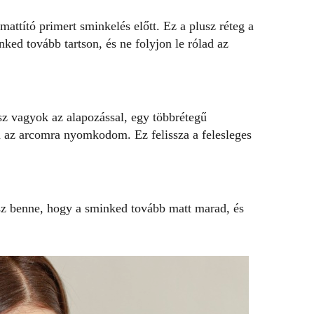
mattító primert sminkelés előtt. Ez a plusz réteg a
nked tovább tartson, és ne folyjon le rólad az
z vagyok az alapozással, egy többrétegű
n az arcomra nyomkodom. Ez felissza a felesleges
etsz benne, hogy a sminked tovább matt marad, és