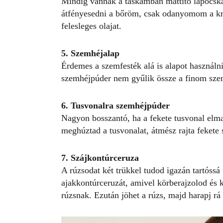
Mindig vannak a táskámban mattító lapocská
átfényesedni a bőröm, csak odanyomom a kriti
felesleges olajat.
5. Szemhéjalap
Érdemes a szemfesték alá is alapot használni
szemhéjpúder nem gyűlik össze a finom sze
6. Tusvonalra szemhéjpúder
Nagyon bosszantó, ha a fekete tusvonal elm
meghúztad a tusvonalat, átmész rajta fekete 
7. Szájkontúrceruza
A rúzsodat két trükkel tudod igazán tartóssá 
ajakkontúrceruzát, amivel körberajzolod és ki 
rúzsnak. Ezután jöhet a rúzs, majd harapj rá 