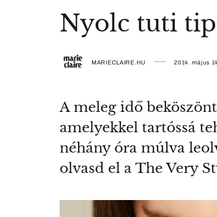
Nyolc tuti ti
MARIECLAIRE.HU
2014. május 1
A meleg idő beköszönté
amelyekkel tartóssá te
néhány óra múlva leolv
olvasd el a The Very St