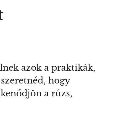
t
lnek azok a praktikák,
 szeretnéd, hogy
lkenődjön a rúzs,