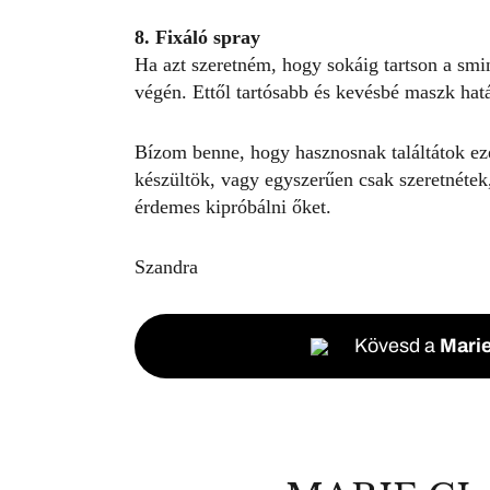
8. Fixáló spray
Ha azt szeretném, hogy sokáig tartson a sm
végén. Ettől tartósabb és kevésbé maszk hat
Bízom benne, hogy hasznosnak találtátok ez
készültök, vagy egyszerűen csak szeretnétek
érdemes kipróbálni őket.
Szandra
Kövesd a
Marie