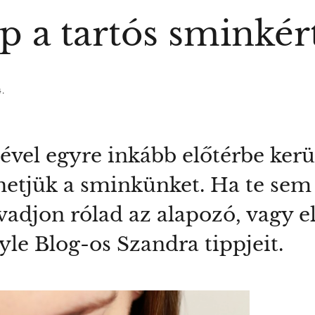
pp a tartós sminkér
4.
vel egyre inkább előtérbe kerü
hetjük a sminkünket. Ha te sem
adjon rólad az alapozó, vagy e
yle Blog-os Szandra tippjeit.