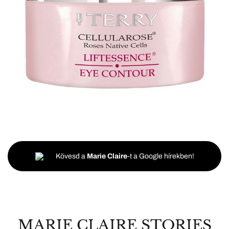
Kövesd a
Marie Claire
-t a Google hírekben!
MARIE CLAIRE STORIES