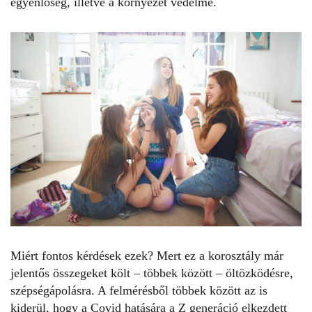
egyenlőség, illetve a környezet védelme.
Miért fontos kérdések ezek? Mert ez a korosztály már
jelentős összegeket költ – többek között – öltözködésre,
szépségápolásra. A felmérésből többek között az is
kiderül, hogy
a Covid hatására
a Z generáció elkezdett