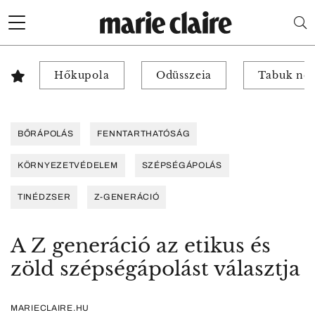
Hőkupola
Odüsszeia
Tabuk nél
BŐRÁPOLÁS
FENNTARTHATÓSÁG
KÖRNYEZETVÉDELEM
SZÉPSÉGÁPOLÁS
TINÉDZSER
Z-GENERÁCIÓ
A Z generáció az etikus és
zöld szépségápolást választja
MARIECLAIRE.HU