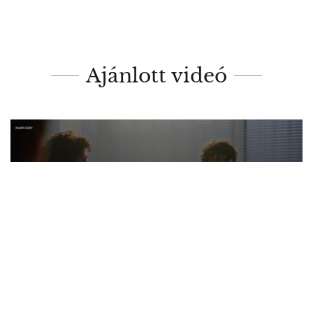
Ajánlott videó
0
seconds
of
MEGOSZTÁS