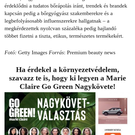
érdeklődni a tudatos bőrápolás iránt, trendek és brandek
kapcsán pedig a bőrgyógyász szakemberekre és a
legbefolyásosabb influenszerekre hallgatnak – a
megkérdezettek nyolcvan százaléka pedig
hajlandó
többet fizetni a tiszta, etikus, természetes termékekért.
Fotó:
Getty Images
Forrás
: Premium beauty news
Ha érdekel a környezetvédelem,
szavazz te is, hogy ki legyen a Marie
Claire
Go Green Nagykövet
e!