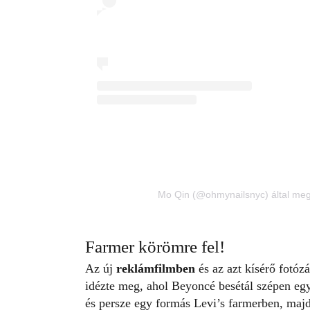
Mo Qin (@ohmynailsnyc) által meg
Farmer körömre fel!
Az új
reklámfilmben
és az azt kísérő fotózá
idézte meg, ahol Beyoncé besétál szépen e
és persze egy formás Levi’s farmerben, maj