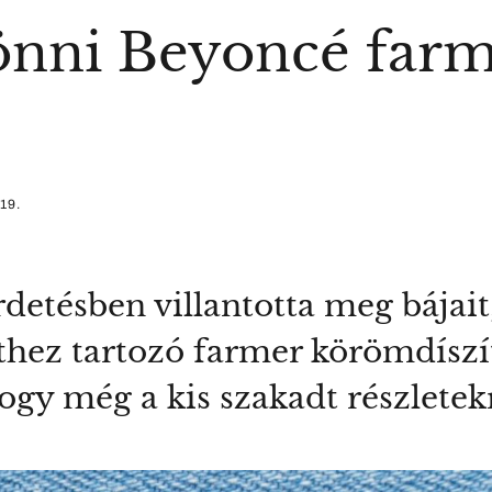
önni Beyoncé far
19.
etésben villantotta meg bájait
thez tartozó farmer körömdíszít
hogy még a kis szakadt részletek