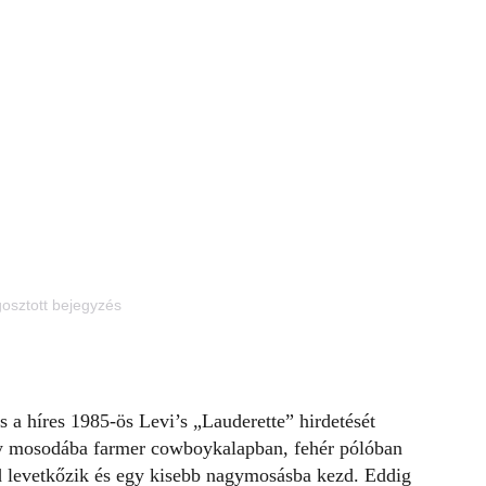
osztott bejegyzés
s a híres 1985-ös Levi’s „Lauderette” hirdetését
gy mosodába farmer cowboykalapban, fehér pólóban
d levetkőzik és egy kisebb nagymosásba kezd. Eddig