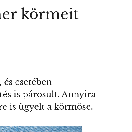
mer körmeit
, és esetében
és is párosult. Annyira
re is ügyelt a körmöse.