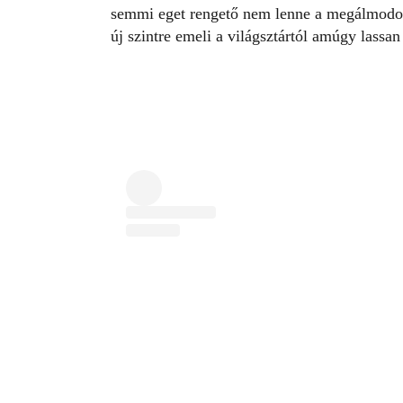
semmi eget rengető nem lenne a megálmodott
új szintre emeli a világsztártól amúgy lass