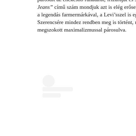
Jeans”
című szám mondjuk azt is elég erősen
a legendás
farmermárkával
, a Levi’sszel is 
Szerencsére mindez rendben meg is történt,
megszokott maximalizmussal párosulva.