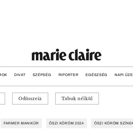
ROK
DIVAT
SZÉPSÉG
RIPORTER
EGÉSZSÉG
NAPI ÜZ
Odüsszeia
Tabuk nélkül
FARMER MANIKŰR
ŐSZI KÖRÖM 2024
ŐSZI KÖRÖM SZÍNE