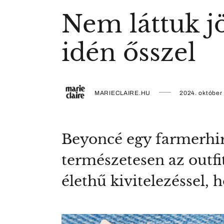
Nem láttuk j
idén ősszel
MARIECLAIRE.HU
2024. október 
Beyoncé egy farmerhird
természetesen az outfi
élethű kivitelezéssel, 