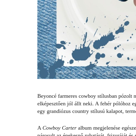
Beyoncé farmeres cowboy stílusban pózolt n
elképesztően jól állt neki. A fehér pólóhoz 
egy grandiózus country stílusú kalapot, ter
A
Cowboy Carter
album megjelenése egészen h
párosult az énekesnő ruhatárát, frizuráját é