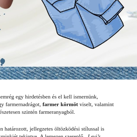
emrég egy hirdetésben és el kell ismernünk,
egy farmernadrágot,
farmer
körmöt
viselt, valamint
mészetesen szintén farmeranyagból.
atározott, jellegzetes öltözködési stílussal is
s sminkjét tekintve. A lemezen szereplő
„Levi’s