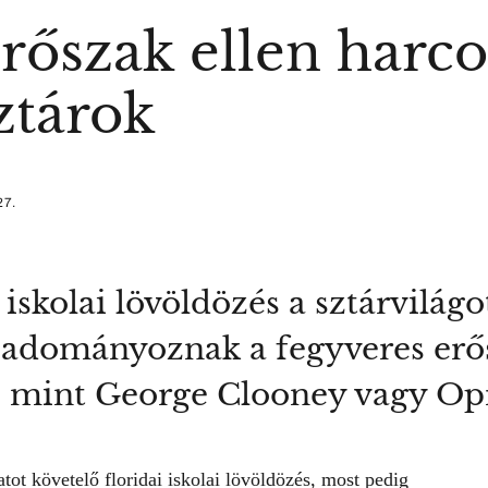
rőszak ellen harco
ztárok
27.
i iskolai lövöldözés a sztárvilágo
 adományoznak a fegyveres erő
, mint George Clooney vagy Op
ot követelő floridai iskolai lövöldözés, most pedig