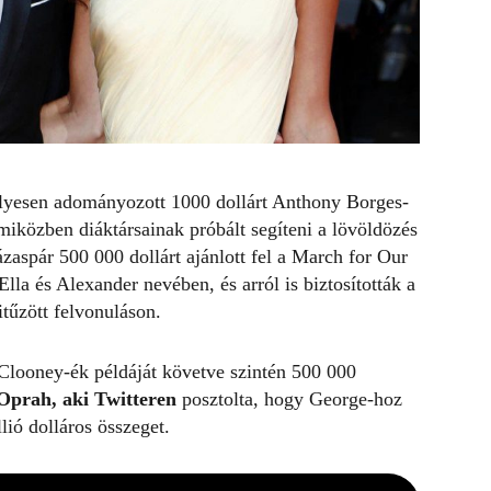
lyesen adományozott 1000 dollárt Anthony Borges-
 miközben diáktársainak próbált segíteni a lövöldözés
aspár 500 000 dollárt ajánlott fel a March for Our
la és Alexander nevében, és arról is biztosították a
itűzött felvonuláson.
Clooney-ék példáját követve szintén 500 000
Oprah, aki Twitteren
posztolta, hogy George-hoz
lió dolláros összeget.