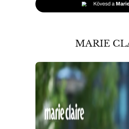
Kövesd a
Marie
MARIE CL