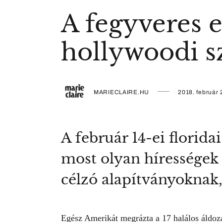
A fegyveres e
hollywoodi s
MARIECLAIRE.HU
2018. február 
A február 14-ei florida
most olyan hírességek
célzó alapítványoknak
Egész Amerikát megrázta a 17 halálos áldozat