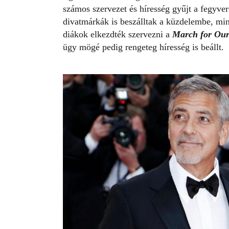
számos szervezet és híresség gyűjt a fegyve
divatmárkák is beszálltak a küzdelembe, mint
diákok elkezdték szervezni a
March for Our
ügy mögé pedig rengeteg híresség is beállt.