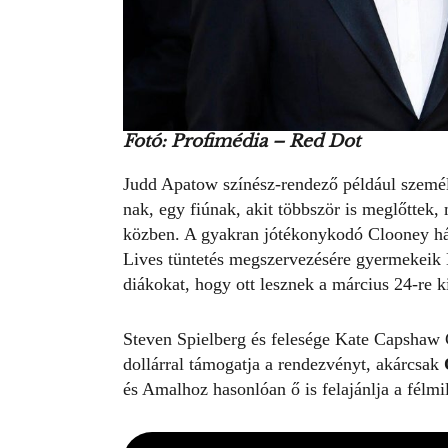
Fotó: Profimédia – Red Dot
Judd Apatow színész-rendező például szemé
nak, egy fiúnak, akit többször is meglőttek,
közben. A gyakran jótékonykodó Clooney ház
Lives tüntetés megszervezésére gyermekeik El
diákokat, hogy ott lesznek a március 24-re k
Steven Spielberg és felesége Kate Capshaw 
dollárral támogatja a rendezvényt, akárcsak
és Amalhoz hasonlóan ő is felajánlja a félmil