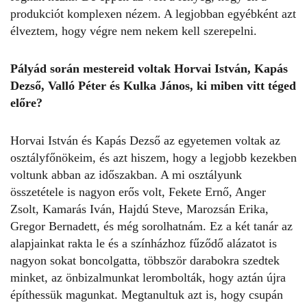
produkciót komplexen nézem. A legjobban egyébként azt
élveztem, hogy végre nem nekem kell szerepelni.
Pályád során mestereid voltak Horvai István, Kapás
Dezső, Valló Péter és Kulka János, ki miben vitt téged
előre?
Horvai István és Kapás Dezső az egyetemen voltak az
osztályfőnökeim, és azt hiszem, hogy a legjobb kezekben
voltunk abban az időszakban. A mi osztályunk
összetétele is nagyon erős volt, Fekete Ernő, Anger
Zsolt, Kamarás Iván, Hajdú Steve, Marozsán Erika,
Gregor Bernadett, és még sorolhatnám. Ez a két tanár az
alapjainkat rakta le és a színházhoz fűződő alázatot is
nagyon sokat boncolgatta, többször darabokra szedtek
minket, az önbizalmunkat lerombolták, hogy aztán újra
építhessük magunkat. Megtanultuk azt is, hogy csupán