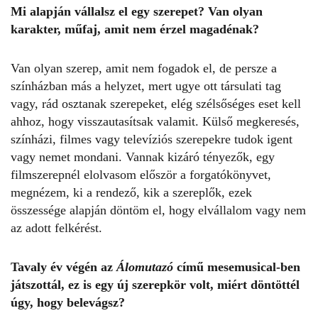
Mi alapján vállalsz el egy szerepet? Van olyan
karakter, műfaj, amit nem érzel magadénak?
Van olyan szerep, amit nem fogadok el, de persze a
színházban más a helyzet, mert ugye ott társulati tag
vagy, rád osztanak szerepeket, elég szélsőséges eset kell
ahhoz, hogy visszautasítsak valamit. Külső megkeresés,
színházi, filmes vagy televíziós szerepekre tudok igent
vagy nemet mondani. Vannak kizáró tényezők, egy
filmszerepnél elolvasom először a forgatókönyvet,
megnézem, ki a rendező, kik a szereplők, ezek
összessége alapján döntöm el, hogy elvállalom vagy nem
az adott felkérést.
Tavaly év végén az
Álomutazó
című mesemusical-ben
játszottál, ez is egy új szerepkör volt, miért döntöttél
úgy, hogy belevágsz?