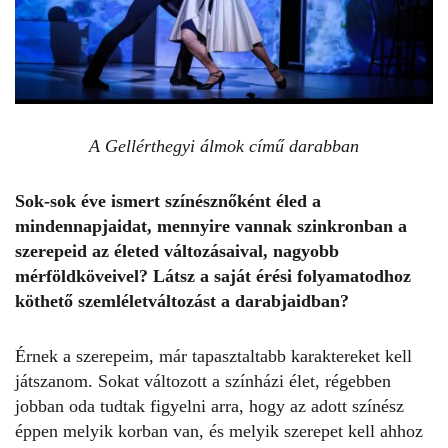
A Gellérthegyi álmok című darabban
Sok-sok éve ismert színésznőként éled a
mindennapjaidat, mennyire vannak szinkronban a
szerepeid az életed változásaival, nagyobb
mérföldköveivel? Látsz a saját érési folyamatodhoz
köthető szemléletváltozást a darabjaidban?
Érnek a szerepeim, már tapasztaltabb karaktereket kell
játszanom. Sokat változott a színházi élet, régebben
jobban oda tudtak figyelni arra, hogy az adott színész
éppen melyik korban van, és melyik szerepet kell ahhoz