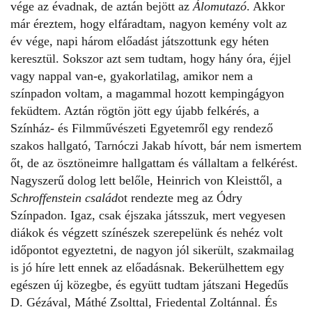
vége az évadnak, de aztán bejött az
Álomutazó
. Akkor
már éreztem, hogy elfáradtam, nagyon kemény volt az
év vége, napi három előadást játszottunk egy héten
keresztül. Sokszor azt sem tudtam, hogy hány óra, éjjel
vagy nappal van-e, gyakorlatilag, amikor nem a
színpadon voltam, a magammal hozott kempingágyon
feküdtem. Aztán rögtön jött egy újabb felkérés, a
Színház- és Filmművészeti Egyetemről egy rendező
szakos hallgató, Tarnóczi Jakab hívott, bár nem ismertem
őt, de az ösztöneimre hallgattam és vállaltam a felkérést.
Nagyszerű dolog lett belőle, Heinrich von Kleisttől, a
Schroffenstein család
ot rendezte meg az Ódry
Színpadon. Igaz, csak éjszaka játsszuk, mert vegyesen
diákok és végzett színészek szerepelünk és nehéz volt
időpontot egyeztetni, de nagyon jól sikerült, szakmailag
is jó híre lett ennek az előadásnak. Bekerülhettem egy
egészen új közegbe, és együtt tudtam játszani Hegedűs
D. Gézával, Máthé Zsolttal, Friedental Zoltánnal. És