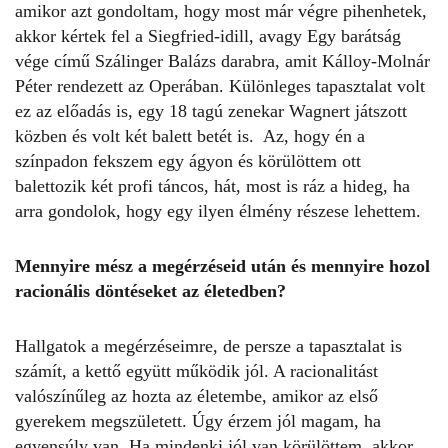
amikor azt gondoltam, hogy most már végre pihenhetek,
akkor kértek fel a Siegfried-idill, avagy Egy barátság
vége című Szálinger Balázs darabra, amit Kálloy-Molnár
Péter rendezett az Operában. Különleges tapasztalat volt
ez az előadás is, egy 18 tagú zenekar Wagnert játszott
közben és volt két balett betét is. Az, hogy én a
színpadon fekszem egy ágyon és körülöttem ott
balettozik két profi táncos, hát, most is ráz a hideg, ha
arra gondolok, hogy egy ilyen élmény részese lehettem.
Mennyire mész a megérzéseid után és mennyire hozol
racionális döntéseket az életedben?
Hallgatok a megérzéseimre, de persze a tapasztalat is
számít, a kettő együtt működik jól. A racionalitást
valószínűleg az hozta az életembe, amikor az első
gyerekem megszületett. Úgy érzem jól magam, ha
egyensúly van. Ha mindenki jól van körülöttem, akkor