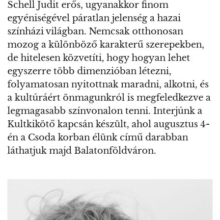
Schell Judit erős, ugyanakkor finom
egyéniségével páratlan jelenség a hazai
színházi világban. Nemcsak otthonosan
mozog a különböző karakterű szerepekben,
de hitelesen közvetíti, hogy hogyan lehet
egyszerre több dimenzióban létezni,
folyamatosan nyitottnak maradni, alkotni, és
a kultúráért önmagunkról is megfeledkezve a
legmagasabb színvonalon tenni. Interjúnk a
Kultkikötő kapcsán készült, ahol augusztus 4-
én a Csoda korban élünk című darabban
láthatjuk majd Balatonföldváron.