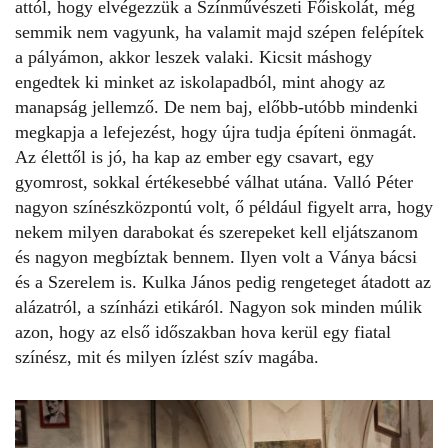
attól, hogy elvégezzük a Színművészeti Főiskolát, még
semmik nem vagyunk, ha valamit majd szépen felépítek
a pályámon, akkor leszek valaki. Kicsit máshogy
engedtek ki minket az iskolapadból, mint ahogy az
manapság jellemző. De nem baj, előbb-utóbb mindenki
megkapja a lefejezést, hogy újra tudja építeni önmagát.
Az élettől is jó, ha kap az ember egy csavart, egy
gyomrost, sokkal értékesebbé válhat utána. Valló Péter
nagyon színészközpontú volt, ő például figyelt arra, hogy
nekem milyen darabokat és szerepeket kell eljátszanom
és nagyon megbíztak bennem. Ilyen volt a Ványa bácsi
és a Szerelem is. Kulka János pedig rengeteget átadott az
alázatról, a színházi etikáról. Nagyon sok minden múlik
azon, hogy az első időszakban hova kerül egy fiatal
színész, mit és milyen ízlést szív magába.