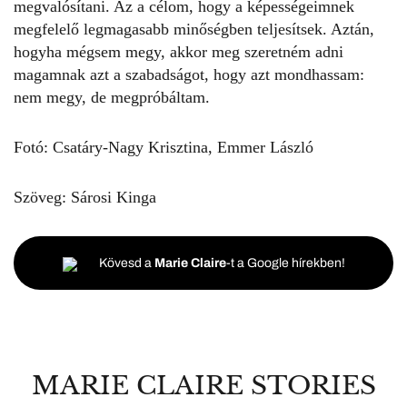
megvalósítani. Az a célom, hogy a képességeimnek
megfelelő legmagasabb minőségben teljesítsek. Aztán,
hogyha mégsem megy, akkor meg szeretném adni
magamnak azt a szabadságot, hogy azt mondhassam:
nem megy, de megpróbáltam.
Fotó: Csatáry-Nagy Krisztina, Emmer László
Szöveg: Sárosi Kinga
Kövesd a
Marie Claire
-t a Google hírekben!
MARIE CLAIRE STORIES