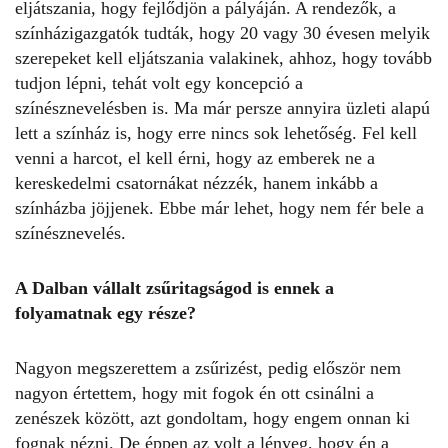
eljátszania, hogy fejlődjön a pályáján. A rendezők, a
színházigazgatók tudták, hogy 20 vagy 30 évesen melyik
szerepeket kell eljátszania valakinek, ahhoz, hogy tovább
tudjon lépni, tehát volt egy koncepció a
színésznevelésben is. Ma már persze annyira üzleti alapú
lett a színház is, hogy erre nincs sok lehetőség. Fel kell
venni a harcot, el kell érni, hogy az emberek ne a
kereskedelmi csatornákat nézzék, hanem inkább a
színházba jöjjenek. Ebbe már lehet, hogy nem fér bele a
színésznevelés.
A Dalban vállalt zsűritagságod is ennek a
folyamatnak egy része?
Nagyon megszerettem a zsűrizést, pedig először nem
nagyon értettem, hogy mit fogok én ott csinálni a
zenészek között, azt gondoltam, hogy engem onnan ki
fognak nézni. De éppen az volt a lényeg, hogy én a