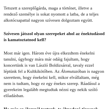
Tetszett a szereplőgárda, maga a történet, illetve a
rendező személye is sokat nyomott a latba, de a teljes
alkotócsapattal nagyon szívesen dolgoztam együtt.
Szívesen játszol olyan szerepeket ahol az énektudásod
is kamatoztatnod kell?
Most már igen. Három éve újra elkezdtem énekelni
tanulni, úgyhogy mára már odáig fajultam, hogy
koncertünk is van László Boldizsárral, tavaly ezzel
léptünk fel a Kultkikötőben. Az
Álomutazó
ban is nagyon
szerettem, hogy énekelni kell, mikor elvállaltam, még
nem is tudtam, hogy ez egy énekes szerep. Ráadásul a
gyerekeim legalább megtudtak nézni egy nekik szóló
előadásban.
Ha már az álomnál tartunk, te álmodozó típusnak