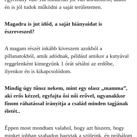
én is jól tudok működni a saját területemen.
Magadra is jut időd, a saját hiányaidat is
észreveszed?
A magam részét inkább kiveszem azokból a
pillanatokból, amik adódnak, például amikor a kutyával
reggelenként kimegyünk 1 órát sétálni az erdőbe,
ilyenkor én is kikapcsolódom.
Mindig úgy tűnsz nekem, mint egy olasz „mamma”,
aki erős kézzel, egyfajta ősi női erővel, ugyanakkor
finom ráhatással irányítja a család minden tagjának
életét..
Éppen most mondtam valahol, hogy azt hiszem, hogy
minket jobban szabadon hagytak a szüleink, én próbálom