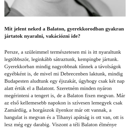
Mit jelent neked a Balaton, gyerekkorodban gyakran
jártatok nyaralni, vakációzni ide?
Persze, a szüleimmel természetesen mi is itt nyaraltunk
legtöbbször, leginkább sátraztunk, kempingbe jártunk.
Gyerekkorban mindig nagyobbnak tűnnek a távolságok
egyébként is, de mivel mi Debrecenben laktunk, mindig
Budapesten aludtunk egy éjszakát, úgyhogy csak két nap
alatt értük el a Balatont. Szeretném minden nyáron
megérinteni a tengert is, de a Balaton fixen megvan. Már
az első kellemesebb napokon is szívesen lemegyek csak
Zamárdiig, a horgászok ilyenkor már ott vannak, a
hangulat is megvan és a Tihanyi apátság is ott van, ott is
lesz még egy darabig. Viszont a téli Balaton élménye