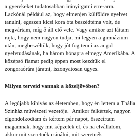
a gyerekeket tudatosabban irányítgatni erre-arra.
Lackónál például az, hogy elmenjen külföldre nyelvet
tanulni, egészen kicsi kora óta beszédtéma volt, de
megvártam, míg ő áll elő vele. Vagy amikor azt láttam
rajta, hogy nem nagyon tudja, mi legyen a gimnázium
után, megbeszéltük, hogy jót fog tenni az angol
nyelvtudásának, ha három hónapra elmegy Amerikába. A
középső fiamat pedig éppen most kezdtük el
zongoraórára járatni, iszonyatosan ügyes.
Milyen terveid vannak a közeljövőben?
A legújabb kihívás az életemben, hogy én lettem a Thália
Színház művészeti vezetője. Amikor felkértek, nagyon
elgondolkodtam és kértem pár napot, összeírtam
magamnak, hogy mit képzelek el, és ha elvállalom,
akkor mit szeretnék csinálni, mit szeretnék