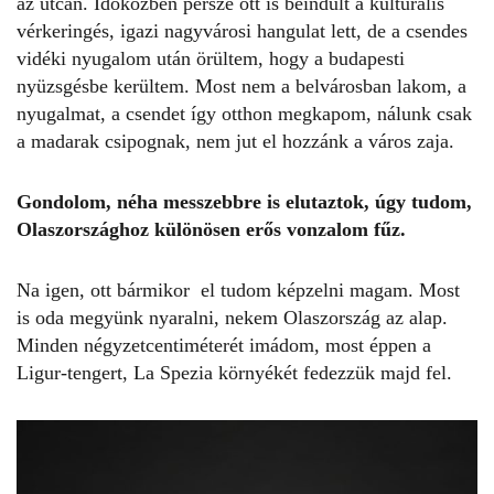
az utcán. Időközben persze ott is beindult a kulturális
vérkeringés, igazi nagyvárosi hangulat lett, de a csendes
vidéki nyugalom után örültem, hogy a budapesti
nyüzsgésbe kerültem. Most nem a belvárosban lakom, a
nyugalmat, a csendet így otthon megkapom, nálunk csak
a madarak csipognak, nem jut el hozzánk a város zaja.
Gondolom, néha messzebbre is elutaztok, úgy tudom,
Olaszországhoz különösen erős vonzalom fűz.
Na igen, ott bármikor el tudom képzelni magam. Most
is oda megyünk nyaralni, nekem Olaszország az alap.
Minden négyzetcentiméterét imádom, most éppen a
Ligur-tengert, La Spezia környékét fedezzük majd fel.