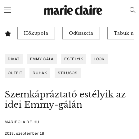
Hőkupola
Odüsszeia
Tabuk nél
DIVAT
EMMY GÁLA
ESTÉLYIK
LOOK
OUTFIT
RUHÁK
STÍLUSOS
Szemkápráztató estélyik az
idei Emmy-gálán
MARIECLAIRE.HU
2018. szeptember 18.