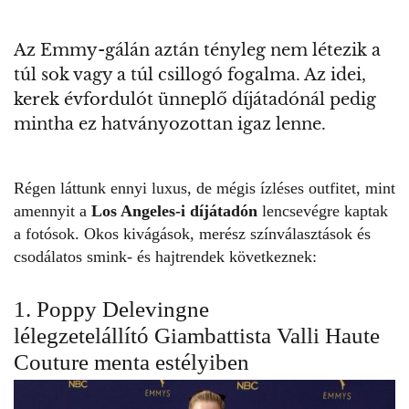
Az Emmy-gálán aztán tényleg nem létezik a
túl sok vagy a túl csillogó fogalma. Az idei,
kerek évfordulót ünneplő díjátadónál pedig
mintha ez hatványozottan igaz lenne.
Régen láttunk ennyi luxus, de mégis ízléses outfitet, mint
amennyit a
Los Angeles-i díjátadón
lencsevégre kaptak
a fotósok. Okos kivágások, merész színválasztások és
csodálatos smink- és hajtrendek következnek:
1. Poppy Delevingne
lélegzetelállító Giambattista Valli Haute
Couture menta estélyiben