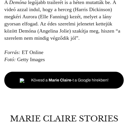
A
Demóna
legújabb trailerét is a héten mutatták be. A
videó azzal indul, hogy a herceg (Harris Dickinson)
megkéri Aurora (Elle Fanning) kezét, melyet a lány
gyorsan elfogad. Az édes szerelmi jelenetet kettejük
között
Demóna (Angelina Jolie
) szakítja meg, hiszen “
a
szerelem nem mindig végződik jól
”.
Forrás:
ET Online
Fotó:
Getty Images
Kövesd a
Marie Claire
-t a Google hírekben!
MARIE CLAIRE STORIES