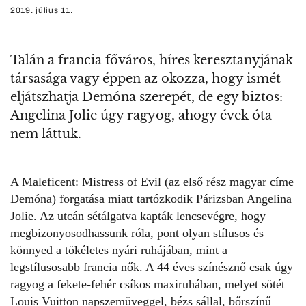
2019. július 11.
Talán a francia főváros, híres keresztanyjának
társasága vagy éppen az okozza, hogy ismét
eljátszhatja Demóna szerepét, de egy biztos:
Angelina Jolie úgy ragyog, ahogy évek óta
nem láttuk.
A Maleficent: Mistress of Evil (
az első rész magyar címe
Demóna
) forgatása miatt tartózkodik
Párizsban Angelina
Jolie
. Az utcán sétálgatva kapták lencsevégre, hogy
megbizonyosodhassunk róla, pont olyan stílusos és
könnyed a tökéletes nyári ruhájában, mint a
legstílusosabb francia nők. A 44 éves színésznő csak úgy
ragyog a fekete-fehér csíkos maxiruhában, melyet sötét
Louis Vuitton napszemüveggel, bézs sállal, bőrszínű