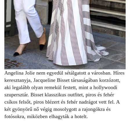
Angelina Jolie nem egyedül sétálgatott a városban. Híres
keresztanyja, Jacqueline Bisset társaságában korzózott,
aki legalább olyan remekül festett, mint a hollywoodi
szupersztár. Bisset klasszikus outfitet, piros és fehér
csíkos felsőt, piros blézert és fehér nadrágot vett fel. A
két gyönyörű nő végig mosolygott a rajongókra és
fotósokra, miközben elhagyták a hotelt.