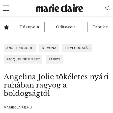
Hőkupola
Odüsszeia
Tabuk nél
ANGELINA JOLIE
DEMONA
FILMFORGATÁS
JACQUELINE BISSET
PÁRIZS
Angelina Jolie tökéletes nyári
ruhában ragyog a
boldogságtól
MARIECLAIRE.HU