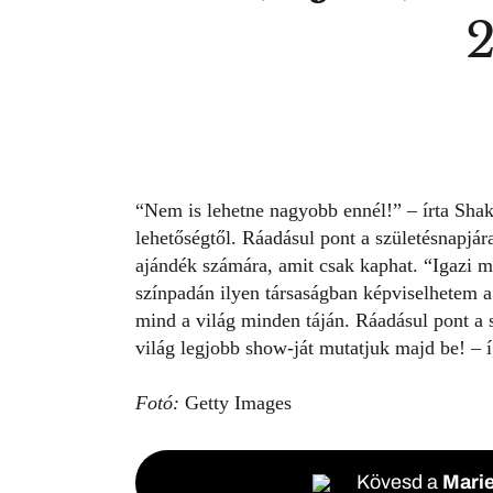
“Nem is lehetne nagyobb ennél!” – írta
Shak
lehetőségtől. Ráadásul pont a születésnapjára
ajándék számára, amit csak kaphat. “Igazi m
színpadán ilyen társaságban képviselhetem a
mind a világ minden táján. Ráadásul pont a 
világ legjobb show-ját mutatjuk majd be! – í
Fotó:
Getty Images
Kövesd a
Marie