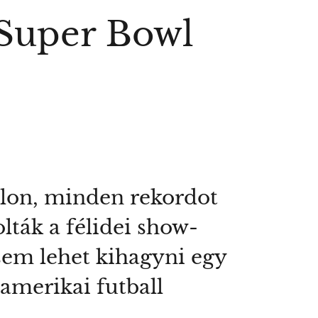
a Super Bowl
lon, minden rekordot
lták a félidei show-
sem lehet kihagyni egy
amerikai futball