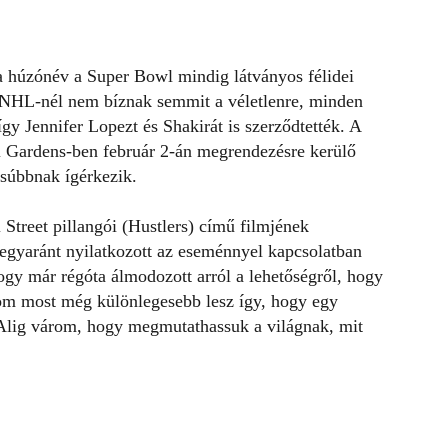
 a húzónév a Super Bowl mindig látványos félidei
az NHL-nél nem bíznak semmit a véletlenre, minden
 így
Jennifer Lopezt
és Shakirát is szerződtették. A
mi Gardens-ben február 2-án megrendezésre kerülő
súbbnak ígérkezik.
 Street pillangói
(Hustlers) című filmjének
a egyaránt nyilatkozott az eseménnyel kapcsolatban
hogy már régóta álmodozott arról a lehetőségről, hogy
lom most még különlegesebb lesz így, hogy egy
 “Alig várom, hogy megmutathassuk a világnak, mit