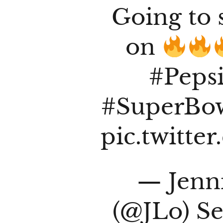
Going to 
on
#Peps
#SuperBo
pic.twitt
— Jenn
(@JLo)
Se