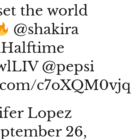
set the world
@shakira
iHalftime
wlLIV
@pepsi
er.com/c7oXQM0vjq
ifer Lopez
ptember 26,