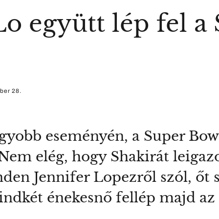
Lo együtt lép fel 
ber 28.
agyobb eseményén, a Super Bow
em elég, hogy Shakirát leigazo
den Jennifer Lopezről szól, őt 
ndkét énekesnő fellép majd az 