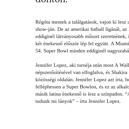
Régóta mentek a találgatások, vajon ki lesz
show-ján. De az amerikai futball ligánál, 
eddiginél látványosabb műsort szeretnének,
két énekesnő először lép fel együtt. A Mia
54. Super Bowl minden eddiginél nagyszabá
Jennifer Lopez, aki turnéja után most
A Wall
népszerűsítésével van elfoglalva, és Shakir
közösségi oldalán.
Jennifer Lopez
azt írta, 
felléphessen a Super Bowlon, és ez az alka
másik latina énekesnő is lesz a színpadon.
tudunk mi lányok” – írta Jennifer Lopez.