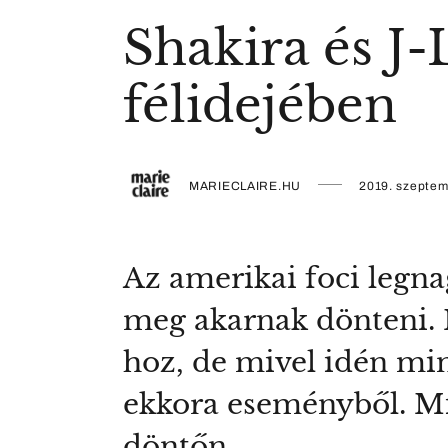
Shakira és J-
félidejében
MARIECLAIRE.HU
2019. szeptem
Az amerikai foci legn
meg akarnak dönteni. N
hoz, de mivel idén min
ekkora eseményből. Mi
döntőn.