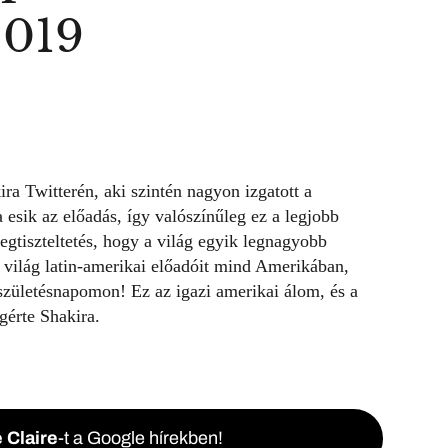
2019
ira
Twitterén, aki szintén nagyon izgatott a
 esik az előadás, így valószínűleg ez a legjobb
egtiszteltetés, hogy a világ egyik legnagyobb
 világ latin-amerikai előadóit mind Amerikában,
születésnapomon! Ez az igazi amerikai álom, és a
gérte Shakira.
 Claire
-t a Google hírekben!