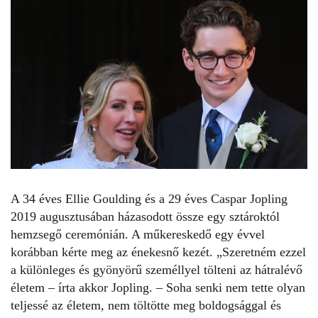
A 34 éves Ellie Goulding és a 29 éves Caspar Jopling
2019 augusztusában házasodott össze egy sztároktól
hemzsegő ceremónián. A műkereskedő egy évvel
korábban kérte meg az énekesnő kezét. „Szeretném ezzel
a különleges és gyönyörű személlyel tölteni az hátralévő
életem – írta akkor Jopling. – Soha senki nem tette olyan
teljessé az életem, nem töltötte meg boldogsággal és