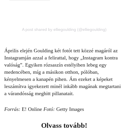
A post shared by elliegoulding (@elliegoulding)
Április elején
Goulding két fotót tett közzé
magáról az
Instagramján azzal a felirattal, hogy „Instagram kontra
valóság”. Egyiken rózsaszín estélyiben lebeg egy
medencében, míg a másikon otthon, pólóban,
kényelmesen a kanapén pihen. Ám ezeket a képeket
leszámítva igyekezett minél inkább magának megtartani
a várandósság meghitt pillanatait.
Forrás:
E! Online
Fotó:
Getty Images
Olvass tovább!