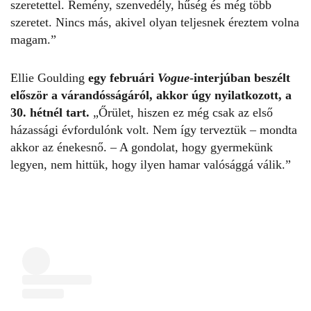
szeretettel. Remény, szenvedély, hűség és még több
szeretet. Nincs más, akivel olyan teljesnek éreztem volna
magam.”
Ellie Goulding
egy februári
Vogue
-interjúban
beszélt
először a várandósságáról, akkor úgy nyilatkozott, a
30. hétnél tart.
„Őrület, hiszen ez még csak az első
házassági évfordulónk volt. Nem így terveztük – mondta
akkor az énekesnő. – A gondolat, hogy gyermekünk
legyen, nem hittük, hogy ilyen hamar valósággá válik.”