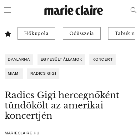
Hőkupola
Odüsszeia
Tabuk nél
DAALARNA
EGYESÜLT ÁLLAMOK
KONCERT
MIAMI
RADICS GIGI
Radics Gigi hercegnőként
tündökölt az amerikai
koncertjén
MARIECLAIRE.HU