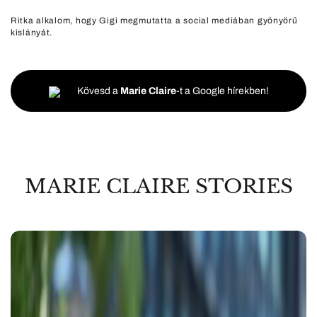
Ritka alkalom, hogy Gigi megmutatta a social mediában gyönyörű
kislányát.
Kövesd a
Marie Claire
-t a Google hírekben!
MARIE CLAIRE STORIES