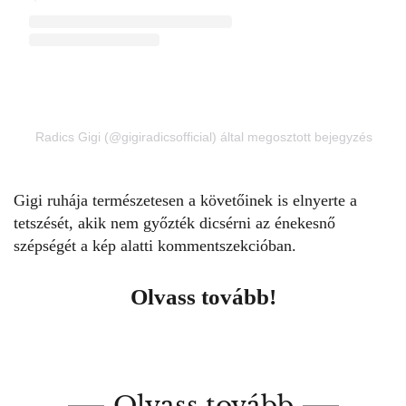
Radics Gigi (@gigiradicsofficial) által megosztott bejegyzés
Gigi ruhája természetesen a követőinek is elnyerte a
tetszését, akik nem győzték dicsérni az énekesnő
szépségét a kép alatti kommentszekcióban.
Olvass tovább!
Olvass tovább