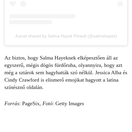
A post shared by Salma Hayek Pinault (@salmahayek)
Az biztos, hogy
Salma Hayeknek
elképesztően áll az
egyszerű, mégis dögös fürdőruha, olyannyira, hogy azt
még a sztárok sem hagyhatták szó nélkül. Jessica Alba és
Cindy Crawford is elismerő emojikat hagyott a latina
színésznő oldalán.
Forrás
:
PageSix,
Fotó
: Getty Images