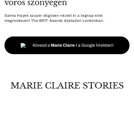
vörös szőnyegen
Salma Hayek szuper dögösen nézett ki a tegnap este
megrendezett The BRIT Awards díjátadón Londonban.
Kövesd a
Marie Claire
-t a Google hírekben!
MARIE CLAIRE STORIES