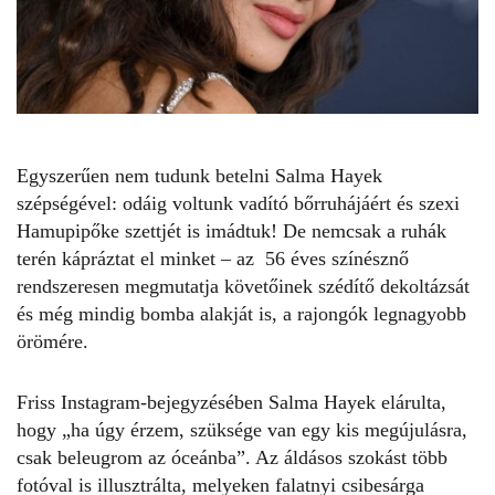
Egyszerűen nem tudunk betelni
Salma Hayek
szépségével: odáig voltunk
vadító bőrruhájáért
és
szexi
Hamupipőke szettjét
is imádtuk! De nemcsak a ruhák
terén kápráztat el minket – az 56 éves színésznő
rendszeresen megmutatja követőinek szédítő dekoltázsát
és még mindig bomba alakját is, a rajongók legnagyobb
örömére.
Friss Instagram-bejegyzésében
Salma Hayek
elárulta,
hogy „ha úgy érzem, szüksége van egy kis megújulásra,
csak beleugrom az óceánba”. Az áldásos szokást több
fotóval is illusztrálta, melyeken falatnyi csibesárga