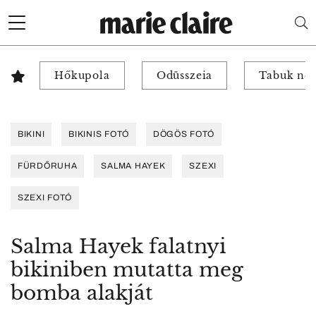
Hőkupola
Odüsszeia
Tabuk nél
BIKINI
BIKINIS FOTÓ
DÖGÖS FOTÓ
FÜRDŐRUHA
SALMA HAYEK
SZEXI
SZEXI FOTÓ
Salma Hayek falatnyi
bikiniben mutatta meg
bomba alakját