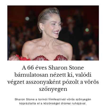
A 66 éves Sharon Stone
bámulatosan nézett ki, valódi
végzet asszonyaként pózolt a vörös
szőnyegen
Sharon Stone a torinói filmfesztivál vörös szőnyegén
kápráztatta el a közönséget drámai ruhájával.