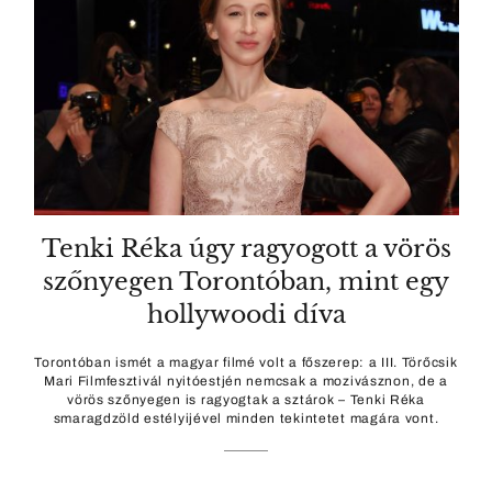
Tenki Réka úgy ragyogott a vörös
szőnyegen Torontóban, mint egy
hollywoodi díva
Torontóban ismét a magyar filmé volt a főszerep: a III. Törőcsik
Mari Filmfesztivál nyitóestjén nemcsak a mozivásznon, de a
vörös szőnyegen is ragyogtak a sztárok – Tenki Réka
smaragdzöld estélyijével minden tekintetet magára vont.