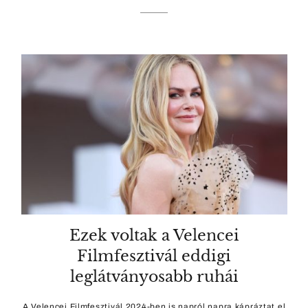
Ezek voltak a Velencei
Filmfesztivál eddigi
leglátványosabb ruhái
A Velencei Filmfesztivál 2024-ben is napról napra kápráztat el