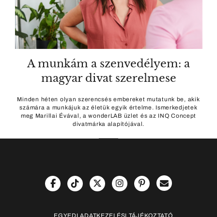
A munkám a szenvedélyem: a
magyar divat szerelmese
Minden héten olyan szerencsés embereket mutatunk be, akik
számára a munkájuk az életük egyik értelme. Ismerkedjetek
meg Marillai Évával, a wonderLAB üzlet és az INQ Concept
divatmárka alapítójával.
EGYEDI ADATKEZELÉSI TÁJÉKOZTATÓ