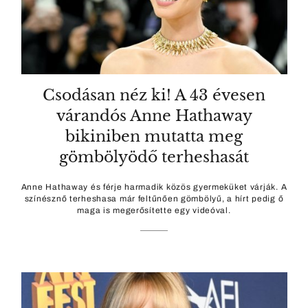
Csodásan néz ki! A 43 évesen
várandós Anne Hathaway
bikiniben mutatta meg
gömbölyödő terheshasát
Anne Hathaway és férje harmadik közös gyermeküket várják. A
színésznő terheshasa már feltűnően gömbölyű, a hírt pedig ő
maga is megerősítette egy videóval.