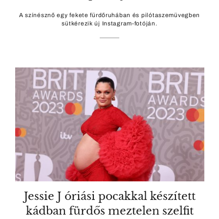
A színésznő egy fekete fürdőruhában és pilótaszemüvegben
sütkérezik új Instagram-fotóján.
Jessie J óriási pocakkal készített
kádban fürdős meztelen szelfit