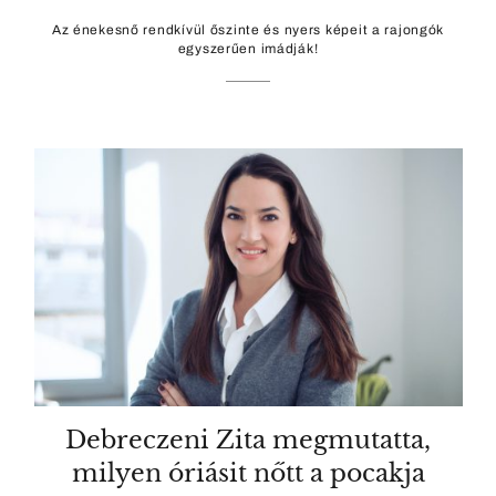
Az énekesnő rendkívül őszinte és nyers képeit a rajongók
egyszerűen imádják!
Debreczeni Zita megmutatta,
milyen óriásit nőtt a pocakja