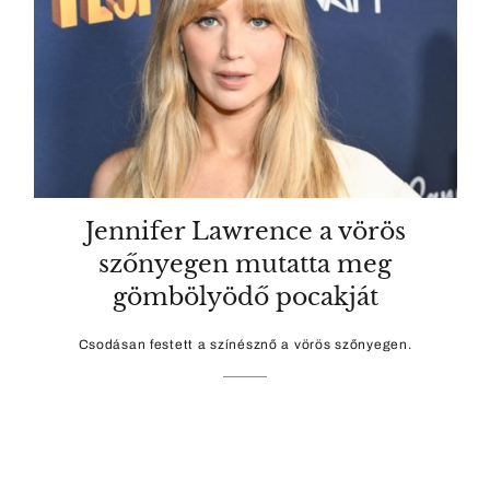
Jennifer Lawrence a vörös
szőnyegen mutatta meg
gömbölyödő pocakját
Csodásan festett a színésznő a vörös szőnyegen.