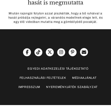
hasát is megmutatta
Miután rajongói folyton azzal piszkálták, hogy a bő ruháival a
hasát próbálja rejtegetni, a várandós modellnek elege lett, és
egy élő videóban mutatta meg a gömbölyödő pocakját.
EGYEDI ADATKEZELÉSI TÁJÉKOZTATÓ
FELHASZNÁLÁSI FELTÉTELEK
MÉDIAAJÁNLAT
IMPRESSZUM
NYEREMÉNYJÁTÉK SZABÁLYZAT