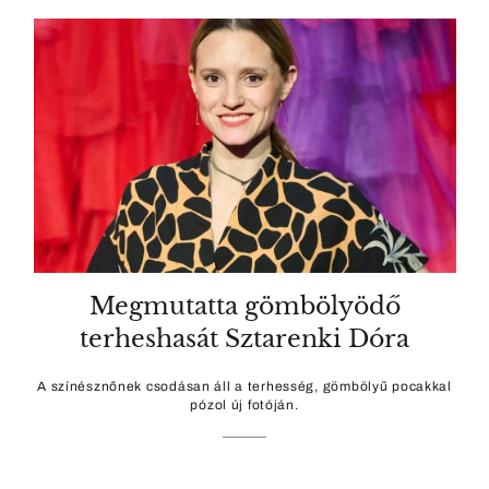
Megmutatta gömbölyödő
terheshasát Sztarenki Dóra
A színésznőnek csodásan áll a terhesség, gömbölyű pocakkal
pózol új fotóján.