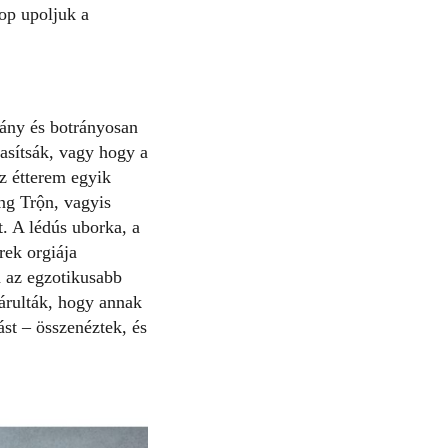
top upoljuk a
gány és botrányosan
zasítsák, vagy hogy a
az étterem egyik
ng Trộn
, vagyis
et. A lédús
uborka
, a
rek orgiája
á az egzotikusabb
lárulták, hogy annak
ást – összenéztek, és