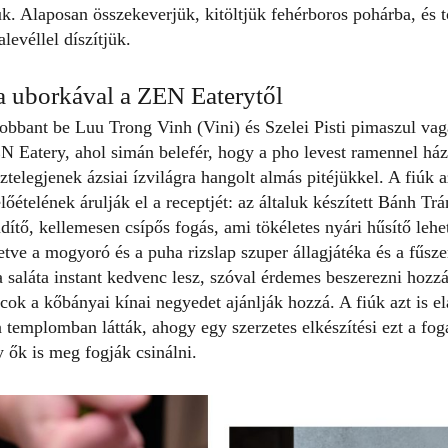
k. Alaposan összekeverjük, kitöltjük fehérboros pohárba, és 
alevéllel díszítjük.
a uborkával a ZEN Eaterytől
robbant be Luu Trong Vinh (Vini) és Szelei Pisti pimaszul va
N Eatery
, ahol simán belefér, hogy a pho levest ramennel há
ztelegjenek ázsiai ízvilágra hangolt almás pitéjükkel. A fiúk 
őételének árulják el a receptjét: az általuk készített
Bánh Trá
üdítő, kellemesen csípős fogás, ami tökéletes nyári hűsítő leh
tve a mogyoró és a puha rizslap szuper állagjátéka és a fűsze
a saláta instant kedvenc lesz, szóval érdemes beszerezni hozz
cok a kőbányai kínai negyedet ajánlják hozzá. A fiúk azt is e
 templomban látták, ahogy egy szerzetes elkészítési ezt a fog
y ők is meg fogják csinálni.