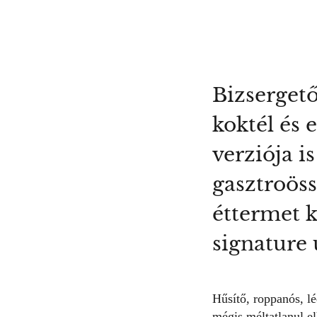
Bizsergető
koktél és 
verziója i
gasztroös
éttermet 
signature 
Hűsítő, roppanós, lé
mégis méltatlanul el