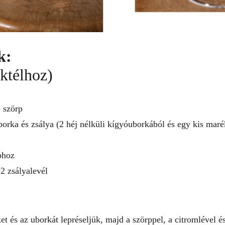
k:
ktélhoz)
 szörp
uborka és zsálya (2 héj nélküli kígyóuborkából és egy kis marék
phoz
-2 zsályalevél
ket és az uborkát lepréseljük, majd a szörppel, a citromlével é