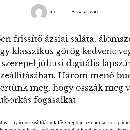
KD
2024. július 07.
en frissítő ázsiai saláta, áloms
egy klasszikus görög kedvenc v
s szerepel júliusi digitális laps
szeállításában. Három menő bu
kértünk meg, hogy osszák meg 
uborkás fogásaikat.
dús – nyári összeállításunk főszereplője az uborka, ez a párat
hanyagolt zöldség, ami szinte minden hűtőben ott van, de csa