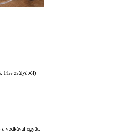
 friss zsályából)
s a vodkával együtt