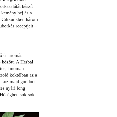
orkasalátát készít
a kemény héj és a
ól. Cikkünkben három
borkás receptjeit –
tő és aromás
ő között. A Herbal
atos, finoman
zöld koktélban az a
 okoz majd gondot:
es nyári long
! Hőségben sok-sok