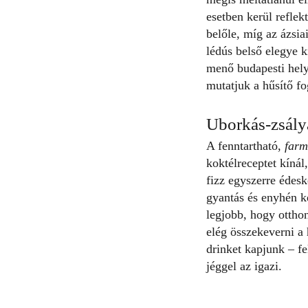
esetben kerül reflek
belőle, míg az ázsia
lédús belső elegye k
menő budapesti hely
mutatjuk a hűsítő fo
Uborkás-zsályá
A fenntartható,
farm
koktélreceptet kíná
fizz egyszerre édesk
gyantás és enyhén k
legjobb, hogy ottho
elég összekeverni a
drinket kapjunk – fe
jéggel az igazi.