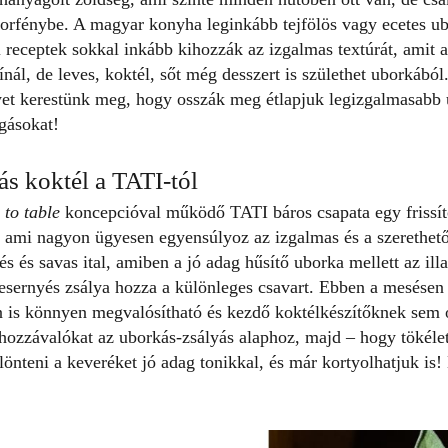
torfénybe. A magyar konyha leginkább tejfölös vagy ecetes ub
i receptek sokkal inkább kihozzák az izgalmas textúrát, amit 
ínál, de leves, koktél, sőt még desszert is születhet uborkáb
et kerestünk meg, hogy osszák meg étlapjuk legizgalmasabb u
gásokat!
s koktél a TATI-tól
 to table
koncepcióval működő
TATI
báros csapata egy frissí
l, ami nagyon ügyesen egyensúlyoz az izgalmas és a szerethet
és és savas ital, amiben a jó adag hűsítő
uborka
mellett az ill
esernyés zsálya hozza a különleges csavart. Ebben a mesésen 
n is könnyen megvalósítható és kezdő koktélkészítőknek sem
 hozzávalókat az uborkás-zsályás alaphoz, majd – hogy tökélet
lönteni a keveréket jó adag tonikkal, és már kortyolhatjuk is