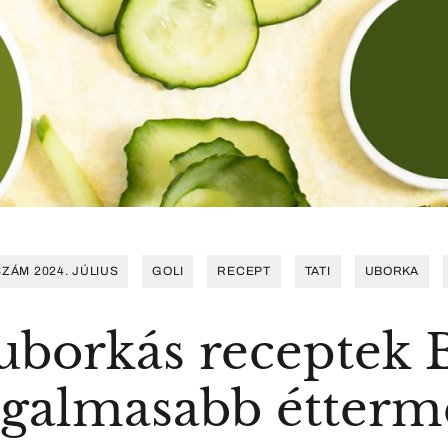
SZÁM 2024. JÚLIUS
GOLI
RECEPT
TATI
UBORKA
 uborkás receptek
zgalmasabb étterm