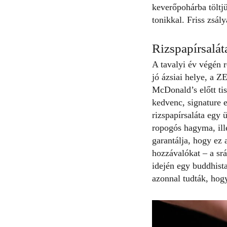
keverőpohárba töltjü
tonikkal. Friss zsály
Rizspapírsalát
A tavalyi év végén 
jó ázsiai helye, a
ZE
McDonald’s előtt tis
kedvenc, signature el
rizspapírsaláta egy 
ropogós hagyma, ille
garantálja, hogy ez 
hozzávalókat – a srá
idején egy buddhista
azonnal tudták, hog