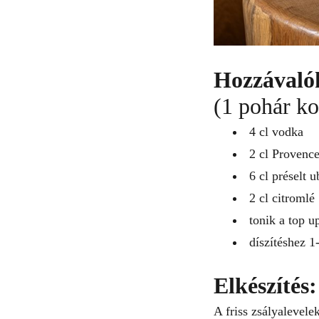
Hozzávaló
(1 pohár ko
4 cl vodka
2 cl Provence
6 cl préselt 
2 cl citromlé
tonik a top u
díszítéshez 1
Elkészítés:
A friss zsályalevele