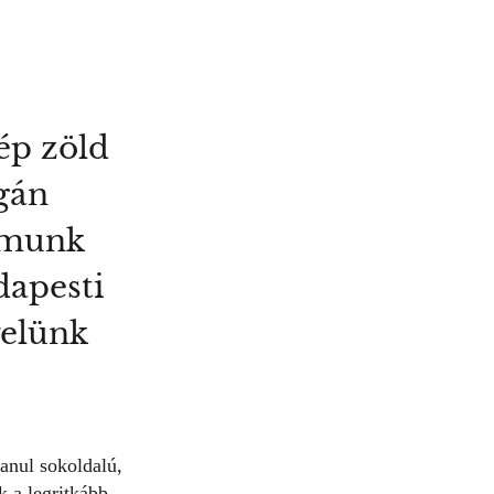
zép zöld
egán
zámunk
dapesti
velünk
lanul sokoldalú,
k a legritkább