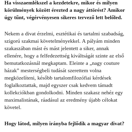
Ha visszaemlékszel a kezdetekre, mikor és milyen
körülmények között érezted a nagy áttörést? Amikor
úgy tűnt, végérvényesen sikeres tervező lett belőled.
Nekem a divat érzelmi, esztétikai és tartalmi szabadság,
szigorú szakmai követelményekkel. A pályám minden
szakaszában mást és mást jelentett a siker, annak
ellenére, hogy a felfedezettség kiváltságát szinte az első
bemutatkozásnál megkaptam. Eleinte a „nagy couture
házak” mesterségbeli tudását szerettem volna
megközelíteni, később tartalomfilozófiai kérdések
foglalkoztattak, majd egyszer csak kedvem támadt
kollekciókban gondolkodni. Minden szakasz nehéz egy
maximalistának, ráadásul az eredmény újabb célokat
követel.
Hogy látod, milyen irányba fejlődik a magyar divat?