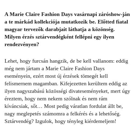
A
Marie Claire Fashion Days
vasárnapi záróshow-ján
a te márkád kollekciója mutatkozik be. Előtted fiatal
magyar tervezők darabjait láthatja a közönség.
Milyen érzés sztárvendégként fellépni egy ilyen
rendezvényen?
Lehet, hogy furcsán hangzik, de be kell vallanom: eddig
még nem jártam a Marie Claire Fashion Days
eseményein, ezért most új érzések tömegét kell
felismernem magamban. Kifejezetten kerültem eddig az
ilyen nagyszabású közösségi divateseményeket, mert úgy
éreztem, hogy nem nekem szólnak és nem rám
kíváncsiak, sőt… Most pedig váratlan fordulat állt be,
nagy meglepetés számomra a felkérés és a lehetőség.
Sztárvendég? Izgulok, hogy tényleg kiérdemeljem!