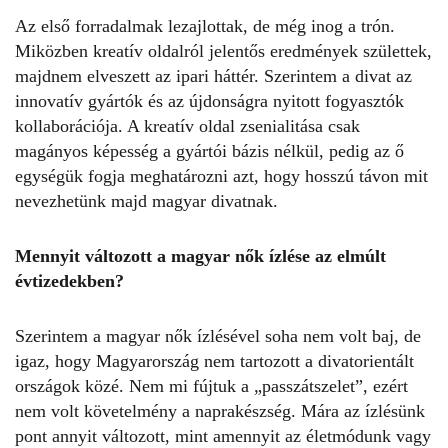
Az első forradalmak lezajlottak, de még inog a trón.
Miközben kreatív oldalról jelentős eredmények születtek,
majdnem elveszett az ipari háttér. Szerintem a divat az
innovatív gyártók és az újdonságra nyitott fogyasztók
kollaborációja. A kreatív oldal zsenialitása csak
magányos képesség a gyártói bázis nélkül, pedig az ő
egységük fogja meghatározni azt, hogy hosszú távon mit
nevezhetünk majd magyar divatnak.
Mennyit változott a magyar nők ízlése az elmúlt
évtizedekben?
Szerintem a magyar nők ízlésével soha nem volt baj, de
igaz, hogy Magyarország nem tartozott a divatorientált
országok közé. Nem mi fújtuk a „passzátszelet”, ezért
nem volt követelmény a naprakészség. Mára az ízlésünk
pont annyit változott, mint amennyit az életmódunk vagy