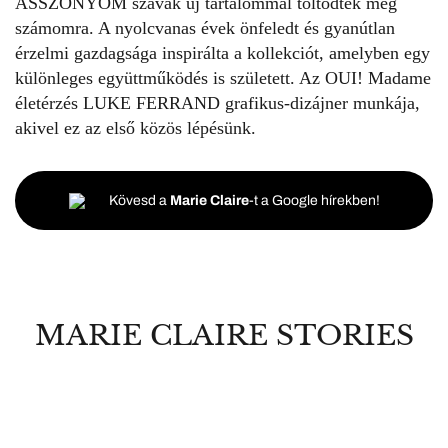
ASSZONYOM szavak új tartalommal töltődtek meg
számomra. A nyolcvanas évek önfeledt és gyanútlan
érzelmi gazdagsága inspirálta a kollekciót, amelyben egy
különleges együttműködés is született. Az
OUI! Madame
életérzés LUKE FERRAND grafikus-dizájner munkája,
akivel ez az első közös lépésünk.
Kövesd a
Marie Claire
-t a Google hírekben!
MARIE CLAIRE STORIES