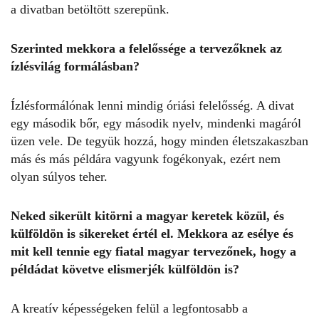
a divatban betöltött szerepünk.
Szerinted mekkora a felelőssége a tervezőknek az
ízlésvilág formálásban?
Ízlésformálónak lenni mindig óriási felelősség. A divat
egy második bőr, egy második nyelv, mindenki magáról
üzen vele. De tegyük hozzá, hogy minden életszakaszban
más és más példára vagyunk fogékonyak, ezért nem
olyan súlyos teher.
Neked sikerült kitörni a magyar keretek közül, és
külföldön is sikereket értél el. Mekkora az esélye és
mit kell tennie egy fiatal magyar tervezőnek, hogy a
példádat követve elismerjék külföldön is?
A kreatív képességeken felül a legfontosabb a