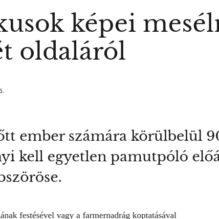
kusok képei mesél
ét oldaláról
5.
lnőtt ember számára körülbelül 
i kell egyetlen pamutpóló előá
bszöröse.
ának festésével vagy a farmernadrág koptatásával