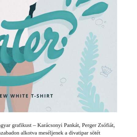
yar grafikust – Karácsonyi Pankát, Perger Zsófiát,
szabadon alkotva meséljenek a divatipar sötét