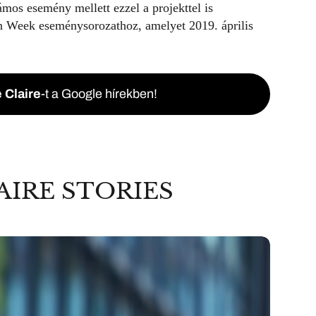
mos esemény mellett ezzel a projekttel is
n Week eseménysorozathoz, amelyet 2019. április
 Claire
-t a Google hírekben!
AIRE STORIES