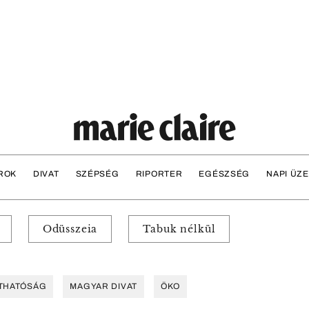
ROK
DIVAT
SZÉPSÉG
RIPORTER
EGÉSZSÉG
NAPI ÜZ
Odüsszeia
Tabuk nélkül
THATÓSÁG
MAGYAR DIVAT
ÖKO