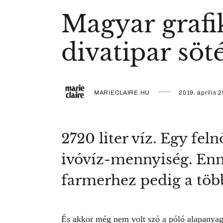
Magyar grafi
divatipar söt
MARIECLAIRE.HU
2019. április 2
2720 liter víz. Egy fe
ivóvíz-mennyiség. Enny
farmerhez pedig a töb
És akkor még nem volt szó a póló alapanyag