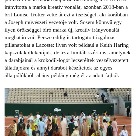
irányította a márka kreatív vonalát, azonban 2018-ban a
brit Louise Trotter vette át ezt a tisztséget, aki korábban
a Joseph művészeti vezetője volt. Sosem könnyű egy
ilyen örökséggel bíró márka új, kreatív irányvonalát
meghatározni. Persze eddig is tartogatott izgalmas
pillanatokat a Lacoste: ilyen volt például a
Keith Haring
kapszulakollekciójuk
, de az a limitált széria is, amelynek
a darabjainál a krokodil-logót lecserélték veszélyeztetett
állatfajokra és annyi darabot készítettek az egyes
állatpólókból, ahány példány még él az adott fajból.