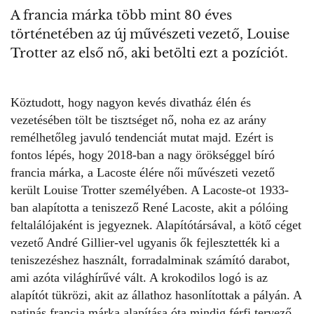
A francia márka több mint 80 éves
történetében az új művészeti vezető, Louise
Trotter az első nő, aki betölti ezt a pozíciót.
Köztudott, hogy nagyon
kevés divatház élén és
vezetésében tölt be tisztséget nő
, noha ez az arány
remélhetőleg javuló tendenciát mutat majd. Ezért is
fontos lépés, hogy 2018-ban a nagy örökséggel bíró
francia márka, a Lacoste élére női művészeti vezető
került Louise Trotter személyében. A Lacoste-ot 1933-
ban alapította a teniszező René Lacoste, akit a pólóing
feltalálójaként is jegyeznek. Alapítótársával, a kötő céget
vezető André Gillier-vel ugyanis ők fejlesztették ki a
teniszezéshez használt, forradalminak számító darabot,
ami azóta világhírűvé vált. A krokodilos logó is az
alapítót tükrözi, akit az állathoz hasonlítottak a pályán. A
patinás francia márka alapítása óta mindig férfi tervező