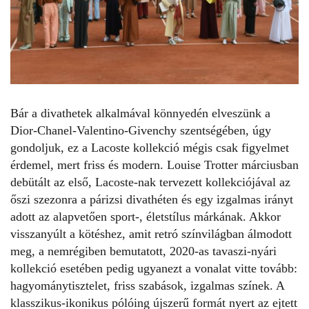
Bár a divathetek alkalmával könnyedén elveszünk a
Dior-Chanel-Valentino-Givenchy szentségében, úgy
gondoljuk, ez a Lacoste kollekció mégis csak figyelmet
érdemel, mert friss és modern. Louise Trotter márciusban
debütált az első, Lacoste-nak tervezett kollekciójával az
őszi szezonra a párizsi divathéten és egy izgalmas irányt
adott az alapvetően sport-, életstílus márkának. Akkor
visszanyúlt a kötéshez, amit retró színvilágban álmodott
meg, a nemrégiben bemutatott, 2020-as tavaszi-nyári
kollekció esetében pedig ugyanezt a vonalat vitte tovább:
hagyománytisztelet, friss szabások, izgalmas színek. A
klasszikus-ikonikus pólóing újszerű formát nyert az ejtett