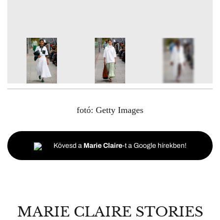
9
FOTÓ
fotó: Getty Images
Kövesd a
Marie Claire
-t a Google hírekben!
MARIE CLAIRE STORIES