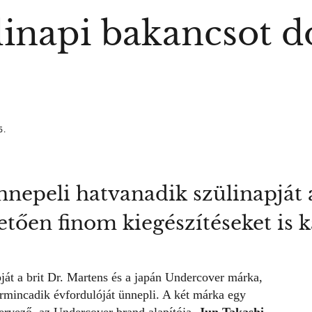
inapi bakancsot do
5.
nepeli hatvanadik szülinapját 
ően finom kiegészítéseket is k
ját a brit Dr. Martens és a japán Undercover márka,
armincadik évfordulóját ünnepli. A két márka egy