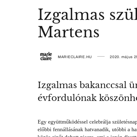
Izgalmas szül
Martens
MARIECLAIRE.HU
2020. május 2
Izgalmas bakanccsal ün
évfordulónak köszönhet
Egy együttműködéssel celebrálja születésnap
előbbi fennállásának hatvanadik, utóbbi a h