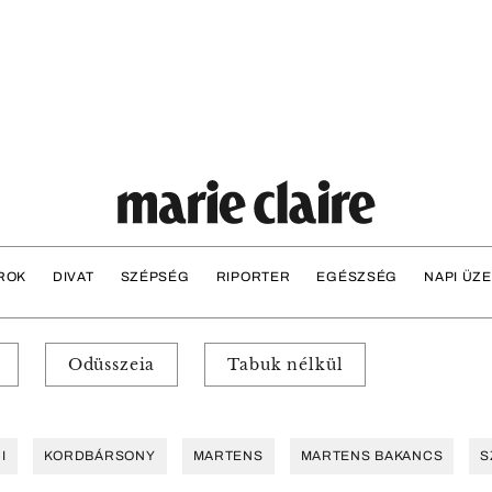
ROK
DIVAT
SZÉPSÉG
RIPORTER
EGÉSZSÉG
NAPI ÜZ
Odüsszeia
Tabuk nélkül
I
KORDBÁRSONY
MARTENS
MARTENS BAKANCS
S