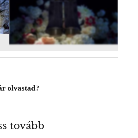
3
FOTÓ
ár olvastad?
ss tovább