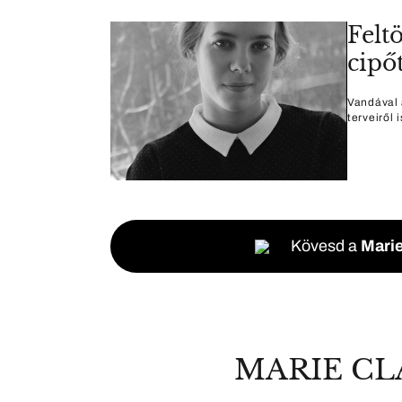
Felt
cipő
Vandával a
terveiről 
Kövesd a
Marie
MARIE CL