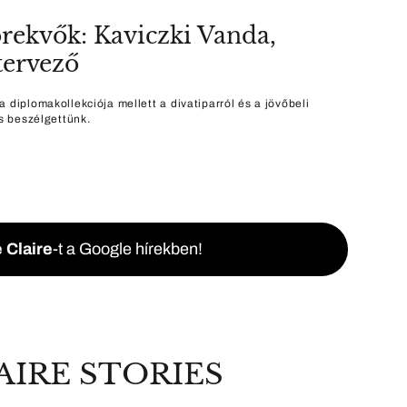
örekvők: Kaviczki Vanda,
tervező
 diplomakollekciója mellett a divatiparról és a jövőbeli
is beszélgettünk.
 Claire
-t a Google hírekben!
AIRE STORIES