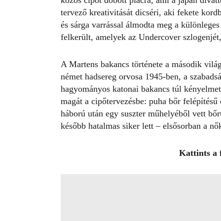
közös cipőt dobott piacra, ami a japán divat
tervező kreativitását dicséri, aki
fekete kord
és sárga varrással álmodta meg a különleges 
felkerült, amelyek az Undercover szlogenjét, 
A Martens bakancs története a második vilá
német hadsereg orvosa 1945-ben, a szabadság
hagyományos katonai bakancs túl kényelmetle
magát a cipőtervezésbe: puha bőr felépítésű 
háború után egy suszter műhelyéből vett bőrt
később hatalmas siker lett – elsősorban a nő
Kattints a 