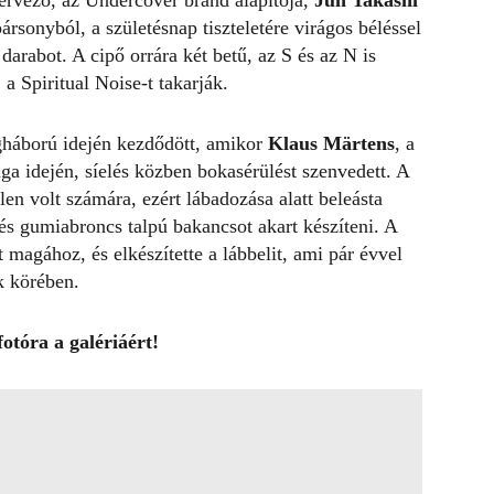
tervező, az Undercover brand alapítója,
Jun Takashi
bársonyból,
a születésnap tiszteletére virágos béléssel
darabot. A cipő orrára két betű, az S és az N is
a Spiritual Noise-t takarják.
gháború idején kezdődött, amikor
Klaus Märtens
, a
a idején, síelés közben bokasérülést szenvedett. A
n volt számára, ezért lábadozása alatt beleásta
és gumiabroncs talpú bakancsot akart készíteni. A
 magához, és elkészítette a lábbelit, ami pár évvel
k körében.
fotóra a galériáért!