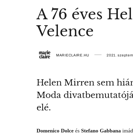
A 76 éves Hel
Velence
MARIECLAIRE.HU
2021. szeptem
Helen Mirren sem hián
Moda divatbemutatójár
elé.
Domenico Dolce
és
Stefano Gabbana
imádj