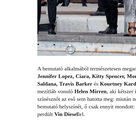
A bemutató alkalmából természetesen meganny
Jennifer Lopez, Ciara, Kitty Spencer, Mon
Saldana, Travis Barker
és
Kourtney Kard
mezítláb vonuló
Helen Mirren
, aki kétszer 
színésznőt az eső sem hatotta meg: miután n
bemutató helyszínét, ő csak ennyit mondott
perdült
Vin Diesel
lel.