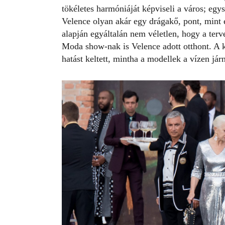
tökéletes harmóniáját képviseli a város; egy
Velence olyan akár egy drágakő, pont, min
alapján egyáltalán nem véletlen, hogy a ter
Moda show-nak is Velence adott otthont. A k
hatást keltett, mintha a modellek a vízen jár