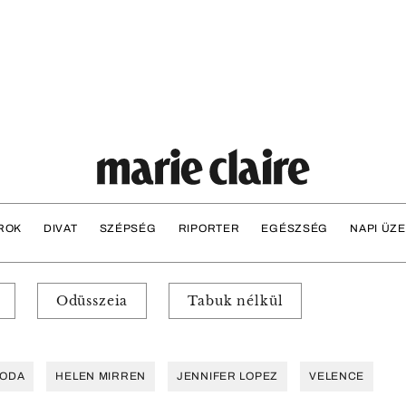
ROK
DIVAT
SZÉPSÉG
RIPORTER
EGÉSZSÉG
NAPI ÜZ
Odüsszeia
Tabuk nélkül
MODA
HELEN MIRREN
JENNIFER LOPEZ
VELENCE