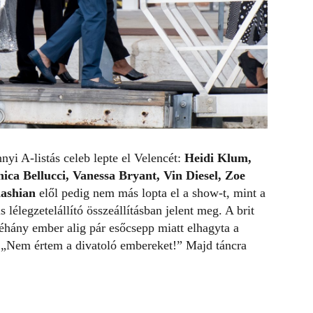
i A-listás celeb lepte el Velencét:
Heidi Klum
,
ica Bellucci, Vanessa Bryant, Vin Diesel, Zoe
ashian
elől pedig nem más lopta el a show-t, mint
a
is lélegzetelállító összeállításban jelent meg. A brit
éhány ember alig pár esőcsepp miatt elhagyta a
: „Nem értem a divatoló embereket!” Majd táncra