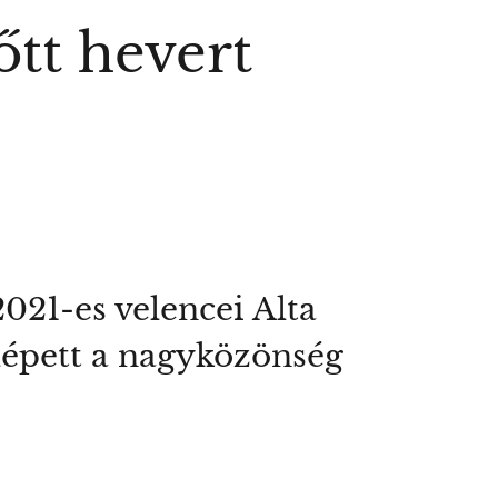
őtt hevert
21-es velencei Alta
lépett a nagyközönség