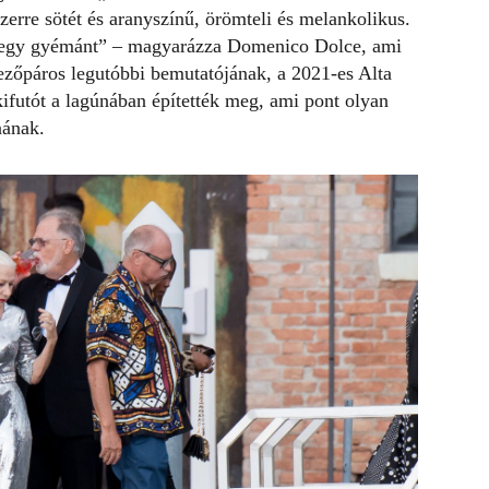
szerre sötét és aranyszínű, örömteli és melankolikus.
t egy gyémánt” – magyarázza Domenico Dolce, ami
vezőpáros legutóbbi bemutatójának, a 2021-es Alta
ifutót a lagúnában építették meg, ami pont olyan
nának.