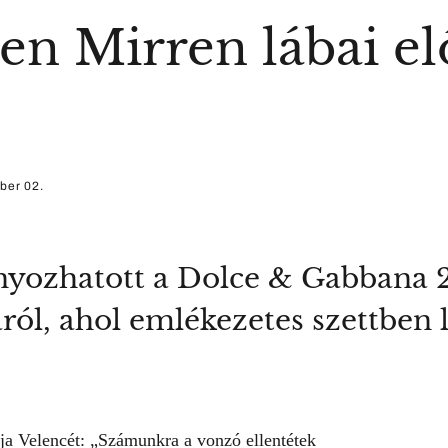
en Mirren lábai el
ber 02.
yozhatott a Dolce & Gabbana 20
ól, ahol emlékezetes szettben 
a Velencét: „Számunkra a vonzó ellentétek