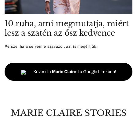
10 ruha, ami megmutatja, miért
lesz a szatén az ősz kedvence
Persze, ha a selyemre szavazol, azt is megértjük.
Kövesd a
Marie Claire
-t a Google hírekben!
MARIE CLAIRE STORIES