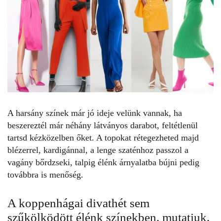
A harsány színek már jó ideje velünk vannak
, ha
beszereztél már néhány látványos darabot, feltétlenül
tartsd kézközelben őket. A topokat rétegezheted majd
blézerrel, kardigánnal, a lenge szaténhoz passzol a
vagány bőrdzseki,
talpig élénk árnyalatba bújni pedig
továbbra is menőség
.
A koppenhágai divathét sem
szűkölködött élénk színekben, mutatjuk,