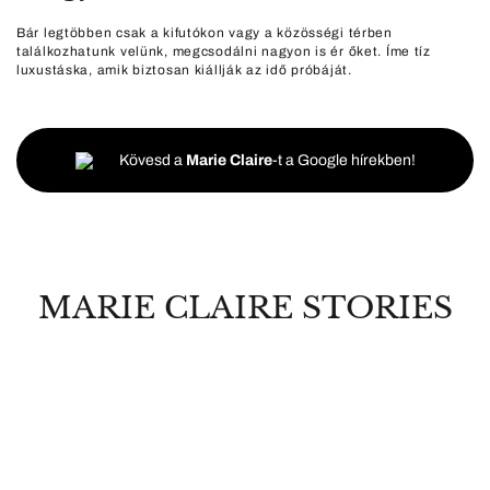
Bár legtöbben csak a kifutókon vagy a közösségi térben
találkozhatunk velünk, megcsodálni nagyon is ér őket. Íme tíz
luxustáska, amik biztosan kiállják az idő próbáját.
Kövesd a
Marie Claire
-t a Google hírekben!
MARIE CLAIRE STORIES