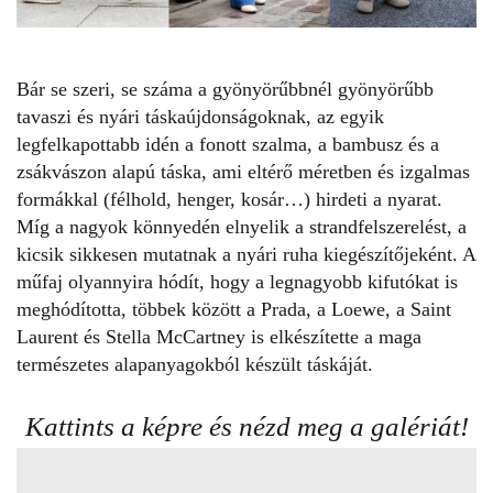
Bár se szeri, se száma a gyönyörűbbnél gyönyörűbb
tavaszi és nyári táskaújdonságoknak, az egyik
legfelkapottabb idén a fonott szalma, a bambusz és a
zsákvászon alapú táska, ami eltérő méretben és izgalmas
formákkal (félhold, henger, kosár…) hirdeti a nyarat.
Míg a nagyok könnyedén elnyelik a strandfelszerelést, a
kicsik sikkesen mutatnak a nyári ruha kiegészítőjeként. A
műfaj olyannyira hódít, hogy a legnagyobb kifutókat is
meghódította, többek között a Prada, a Loewe, a Saint
Laurent és
Stella McCartney
is elkészítette a maga
természetes alapanyagokból készült
táskáját
.
Kattints a képre és nézd meg a galériát!