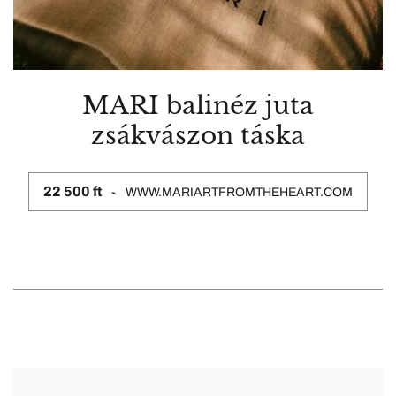
MARI balinéz juta
zsákvászon táska
22 500 ft
WWW.MARIARTFROMTHEHEART.COM