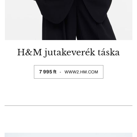
H&M jutakeverék táska
7 995 ft
WWW2.HM.COM