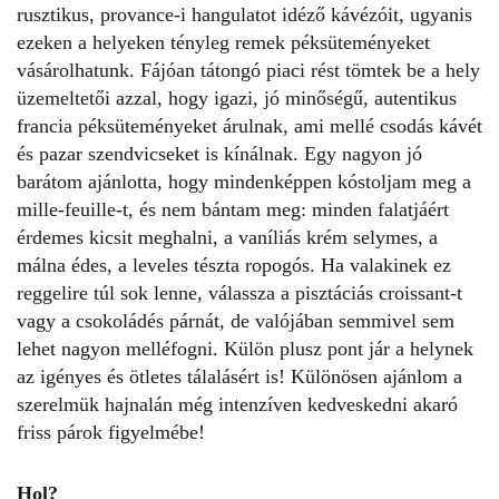
rusztikus, provance-i hangulatot idéző kávézóit, ugyanis
ezeken a helyeken tényleg remek péksüteményeket
vásárolhatunk. Fájóan tátongó piaci rést tömtek be a hely
üzemeltetői azzal, hogy igazi, jó minőségű, autentikus
francia péksüteményeket árulnak, ami mellé csodás kávét
és pazar szendvicseket is kínálnak. Egy nagyon jó
barátom ajánlotta, hogy mindenképpen kóstoljam meg a
mille-feuille-t, és nem bántam meg: minden falatjáért
érdemes kicsit meghalni, a vaníliás krém selymes, a
málna édes, a leveles tészta ropogós. Ha valakinek ez
reggelire túl sok lenne, válassza a pisztáciás croissant-t
vagy a csokoládés párnát, de valójában semmivel sem
lehet nagyon melléfogni. Külön plusz pont jár a helynek
az igényes és ötletes tálalásért is! Különösen ajánlom a
szerelmük hajnalán még intenzíven kedveskedni akaró
friss párok figyelmébe!
Hol?