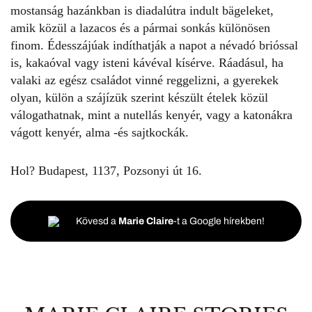
mostanság hazánkban is diadalútra indult bägeleket,
amik közül a lazacos és a pármai sonkás különösen
finom. Édesszájúak indíthatják a napot a névadó brióssal
is, kakaóval vagy isteni kávéval kísérve. Ráadásul, ha
valaki az egész családot vinné reggelizni, a gyerekek
olyan, külön a szájízük szerint készült ételek közül
válogathatnak, mint a nutellás kenyér, vagy a katonákra
vágott kenyér, alma -és sajtkockák.
Hol? Budapest, 1137, Pozsonyi út 16.
Kövesd a
Marie Claire
-t a Google hírekben!