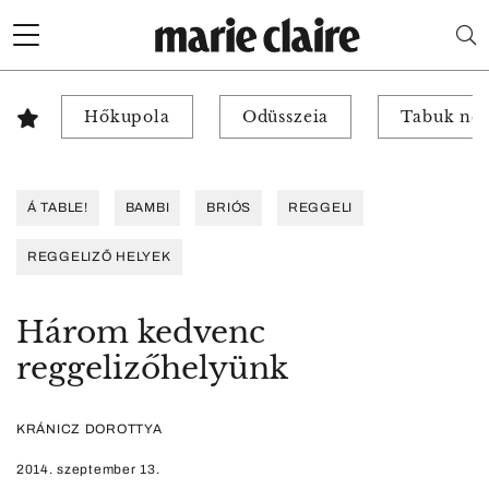
Hőkupola
Odüsszeia
Tabuk nél
Á TABLE!
BAMBI
BRIÓS
REGGELI
REGGELIZŐ HELYEK
Három kedvenc
reggelizőhelyünk
KRÁNICZ DOROTTYA
2014. szeptember 13.