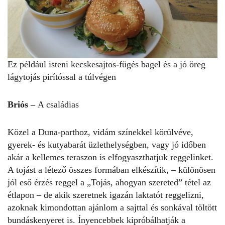
Ez például isteni kecskesajtos-fügés bagel és a jó öreg
lágytojás pirítóssal a túlvégen
Briós –
A családias
Közel a Duna-parthoz, vidám színekkel körülvéve,
gyerek- és kutyabarát üzlethelységben, vagy jó időben
akár a kellemes teraszon is elfogyaszthatjuk reggelinket.
A tojást a létező összes formában elkészítik, – különösen
jól eső érzés reggel a „Tojás, ahogyan szereted” tétel az
étlapon – de akik szeretnek igazán laktatót reggelizni,
azoknak kimondottan ajánlom a sajttal és sonkával töltött
bundáskenyeret is. Ínyencebbek kipróbálhatják a