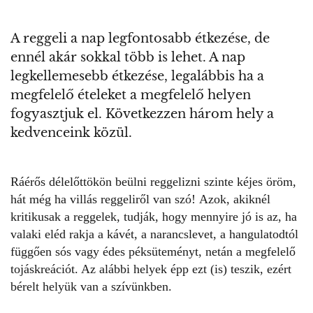
A reggeli a nap legfontosabb étkezése, de
ennél akár sokkal több is lehet. A nap
legkellemesebb étkezése, legalábbis ha a
megfelelő ételeket a megfelelő helyen
fogyasztjuk el. Következzen három hely a
kedvenceink közül.
Ráérős délelőttökön beülni reggelizni szinte kéjes öröm,
hát még ha villás reggeliről van szó! Azok, akiknél
kritikusak a reggelek, tudják, hogy mennyire jó is az, ha
valaki eléd rakja a kávét, a narancslevet, a hangulatodtól
függően sós vagy édes péksüteményt, netán a megfelelő
tojáskreációt. Az alábbi helyek épp ezt (is) teszik, ezért
bérelt helyük van a szívünkben.