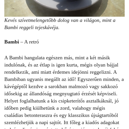
Kevés szívetmelengetőbb dolog van a világon, mint a
Bambi reggeli tejeskávéja.
Bambi
– A retró
A Bambi hangulata egészen más, mint a két másik
indulónak, és az étlap is igen kurta, mégis olyan bájjal
rendelkezik, ami miatt érdemes idejönni reggelizni. A
Bambiban ugyanis megállt az idő! Egyszerűen minden, a
kávégéptől kezdve a sarokban malmozó vagy sakkozó
idősekig az állandóság megnyugtató érzését képviseli.
Helyet foglalhatunk a kis csipketerítős asztalkáknál, jó
időben pedig kiülhetünk a zord, valahogy mégis
családias betonteraszra és egy klasszikus újságtartóból
szemlézhetjük a napi sajtót. Itt főleg a kiadós adagokat