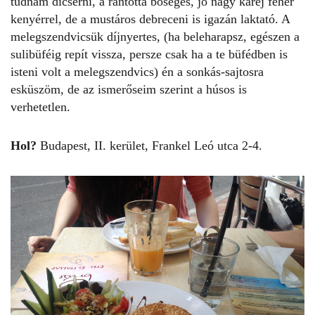
tudnám dicsérni, a rántotta bőséges, jó nagy karéj fehér
kenyérrel, de a mustáros debreceni is igazán laktató. A
melegszendvicsük díjnyertes, (ha beleharapsz, egészen a
sulibüféig repít vissza, persze csak ha a te büfédben is
isteni volt a melegszendvics) én a sonkás-sajtosra
esküszöm, de az ismerőseim szerint a húsos is
verhetetlen.
Hol?
Budapest, II. kerület, Frankel Leó utca 2-4.