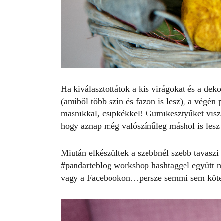
Ha kiválasztottátok a kis virágokat és a de
(amiből több szín és fazon is lesz), a végén 
masnikkal, csipkékkel! Gumikesztyűket viszün
hogy aznap még valószínűleg máshol is lesz 
Miután elkészültek a szebbnél szebb tavasz
#pandarteblog workshop hashtaggel együtt 
vagy a Facebookon…persze semmi sem köte