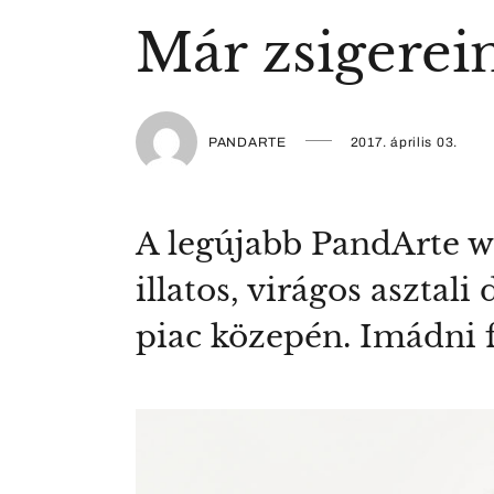
Már zsigerei
PANDARTE
2017. április 03.
A legújabb PandArte wo
illatos, virágos asztal
piac közepén. Imádni 