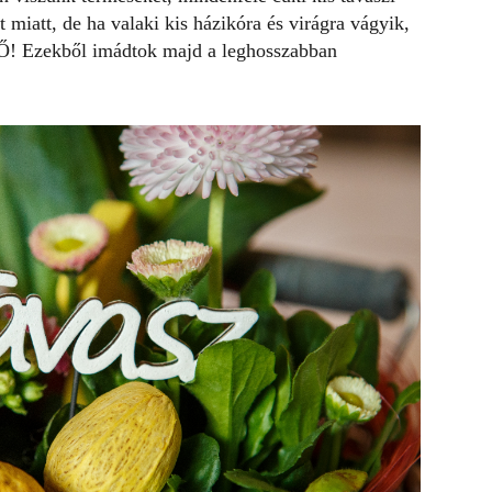
t miatt, de ha valaki kis házikóra és virágra vágyik,
Ő! Ezekből imádtok majd a leghosszabban