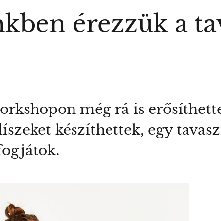
nkben érezzük a ta
rkshopon még rá is erősíthettek
i díszeket készíthettek, egy tava
fogjátok.