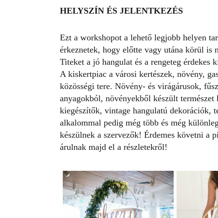
HELYSZÍN ÉS JELENTKEZÉS
Ezt a workshopot a lehető legjobb helyen ta
érkeznetek, hogy előtte vagy utána körül is 
Titeket a jó hangulat és a rengeteg érdekes ki
A kiskertpiac a városi kertészek, növény, ga
közösségi tere. Növény- és virágárusok, fűs
anyagokból, növényekből készült természet k
kiegészítők, vintage hangulatú dekorációk, 
alkalommal pedig még több és még különlege
készülnek a szervezők! Érdemes követni a p
árulnak majd el a részletekről!