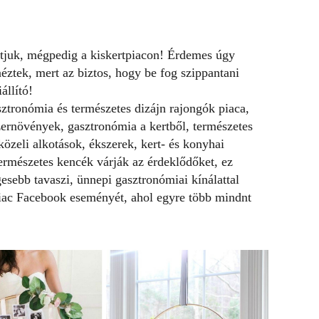
rtjuk, mégpedig a kiskertpiacon! Érdemes úgy
néztek, mert az biztos, hogy be fog szippantani
állító!
sztronómia és természetes dizájn rajongók piaca,
zernövények, gasztronómia a kertből, természetes
özeli alkotások, ékszerek, kert- és konyhai
természetes kencék várják az érdeklődőket, ez
sebb tavaszi, ünnepi gasztronómiai kínálattal
iac Facebook eseményét, ahol egyre több mindnt