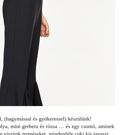
l, (hagymással és gyökeressel) készülünk!
ibolya, mini gerbera és rózsa … és egy csomó, aminek
 viszünk terméseket, mindenféle cuki kis tavaszi