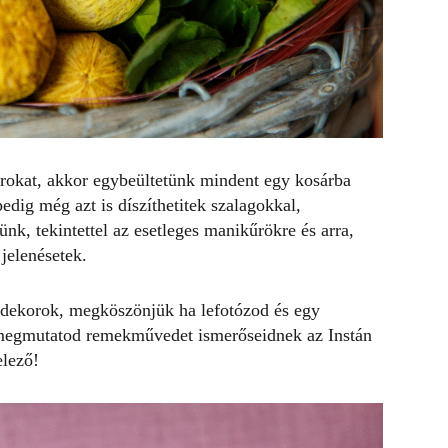
korokat, akkor egybeültetünk mindent egy kosárba
pedig még azt is díszíthetitek szalagokkal,
k, tekintettel az esetleges manikűrökre és arra,
jelenésetek.
i dekorok, megköszönjük ha lefotózod és egy
megmutatod remekművedet ismerőseidnek az Instán
lező!