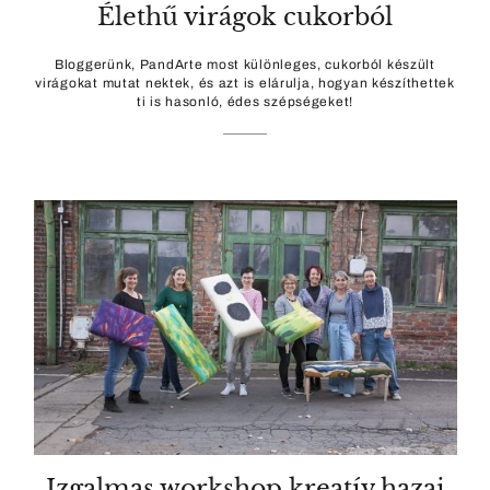
Élethű virágok cukorból
Bloggerünk, PandArte most különleges, cukorból készült
virágokat mutat nektek, és azt is elárulja, hogyan készíthettek
ti is hasonló, édes szépségeket!
Izgalmas workshop kreatív hazai