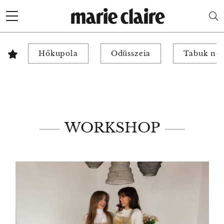
Hőkupola
Odüsszeia
Tabuk nél
WORKSHOP