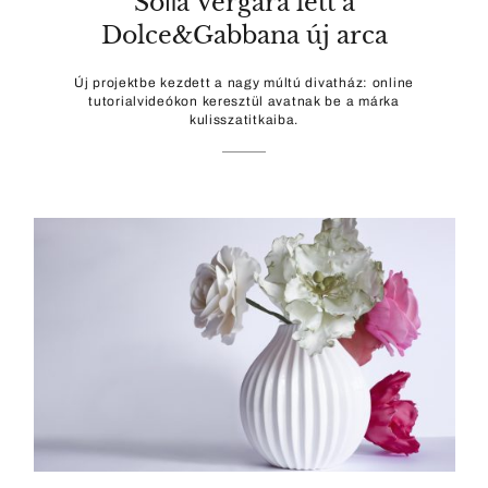
Soﬁa Vergara lett a
Dolce&Gabbana új arca
Új projektbe kezdett a nagy múltú divatház: online
tutorialvideókon keresztül avatnak be a márka
kulisszatitkaiba.