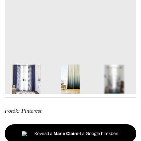
8
FOTÓ
Fotók: Pinterest
Kövesd a
Marie Claire
-t a Google hírekben!