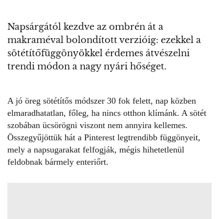
Napsárgától kezdve az ombrén át a
makraméval bolondított verzióig: ezekkel a
sötétítőfüggönyökkel érdemes átvészelni
trendi módon a nagy nyári hőséget.
A jó öreg sötétítős módszer 30 fok felett, nap közben
elmaradhatatlan, főleg, ha nincs otthon klímánk. A sötét
szobában ücsörögni viszont nem annyira kellemes.
Összegyűjöttük hát a Pinterest legtrendibb függönyeit,
mely a napsugarakat felfogják, mégis hihetetlenül
feldobnak bármely enteriőrt.