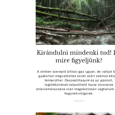
Kirándulni mindenki tud!
mire figyeljünk?
A címben szereplő állítás igaz ugyan, de valljuk b
gyakorlati megvalósítás során azért számos kér
felmerülhet. Összeállításunk és az ajánlott,
legtöbbünknek teljesíthető hazai útvonalak
áttanulmányozása után magabiztosan vághatunk 
hegynek-völgynek.