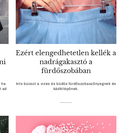
Ezért elengedhetetlen kellék a
ni
nadrágakasztó a
fürdőszobában
, ha
Ints búcsút a vizes és büdös fürdőszobaszőnyegnek és
t ad
kádkilépőnek.