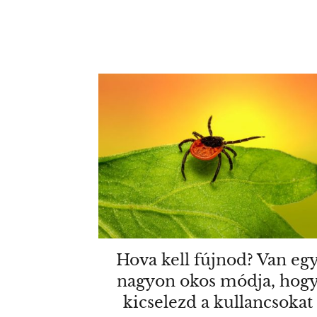
Hova kell fújnod? Van eg
nagyon okos módja, hog
kicselezd a kullancsokat