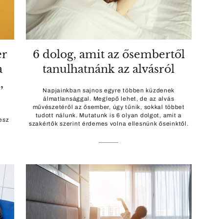
er
6 dolog, amit az ősembertől
a
tanulhatnánk az alvásról
,
Napjainkban sajnos egyre többen küzdenek
álmatlansággal. Meglepő lehet, de az alvás
művészetéről az ősember, úgy tűnik, sokkal többet
tudott nálunk. Mutatunk is 6 olyan dolgot, amit a
esz
szakértők szerint érdemes volna ellesnünk őseinktől.