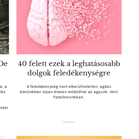
 De
40 felett ezek a leghatásosabb
dolgok feledékenységre
e, a
A feledékenység nem elkerülhetetlen, egész
dés
életünkben olyan élesen működhet az agyunk, mint
fiatalkorunkban.
neki