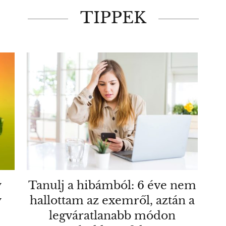
TIPPEK
y
Tanulj a hibámból: 6 éve nem
y
hallottam az exemről, aztán a
legváratlanabb módon