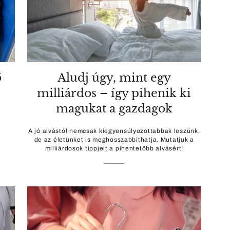
5
Aludj úgy, mint egy
milliárdos – így pihenik ki
magukat a gazdagok
A jó alvástól nemcsak kiegyensúlyozottabbak leszünk,
de az életünket is meghosszabbíthatja. Mutatjuk a
milliárdosok tippjeit a pihentetőbb alvásért!