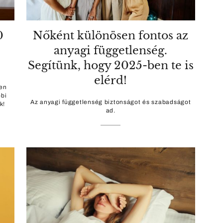
0
Nőként különösen fontos az
anyagi függetlenség.
Segítünk, hogy 2025-ben te is
elérd!
yen
bi
Az anyagi függetlenség biztonságot és szabadságot
k!
ad.