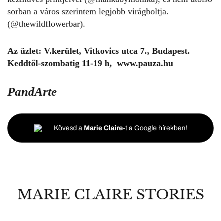
sorban a város szerintem legjobb virágboltja.
(@
thewildflowerbar
).
Az üzlet: V.kerület, Vitkovics utca 7., Budapest.
Keddtől-szombatig 11-19 h,
www.pauza.hu
PandArte
Kövesd a
Marie Claire
-t a Google hírekben!
MARIE CLAIRE STORIES