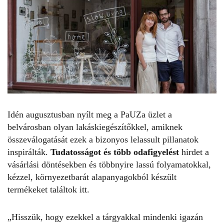
Idén augusztusban nyílt meg a PaUZa üzlet a
belvárosban olyan lakáskiegészítőkkel, amiknek
összeválogatását ezek a bizonyos lelassult pillanatok
inspirálták.
Tudatosságot és több odafigyelést
hirdet a
vásárlási döntésekben és többnyire lassú folyamatokkal,
kézzel, környezetbarát alapanyagokból készült
termékeket találtok itt.
„Hisszük, hogy ezekkel a tárgyakkal mindenki igazán