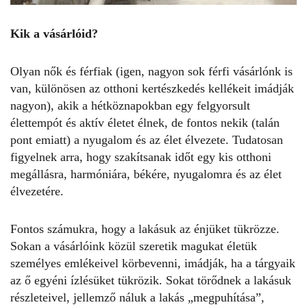
Kik a vásárlóid?
Olyan nők és férfiak (igen, nagyon sok férfi vásárlónk is
van, különösen az otthoni kertészkedés kellékeit imádják
nagyon), akik a hétköznapokban egy felgyorsult
élettempót és aktív életet élnek, de fontos nekik (talán
pont emiatt) a nyugalom és az élet élvezete. Tudatosan
figyelnek arra, hogy szakítsanak időt egy kis otthoni
megállásra, harmóniára, békére, nyugalomra és az élet
élvezetére.
Fontos számukra, hogy a lakásuk az énjüket tükrözze.
Sokan a vásárlóink közül szeretik magukat életük
személyes emlékeivel körbevenni, imádják, ha a tárgyaik
az ő egyéni ízlésüket tükrözik. Sokat törődnek a lakásuk
részleteivel, jellemző náluk a lakás „megpuhítása”,