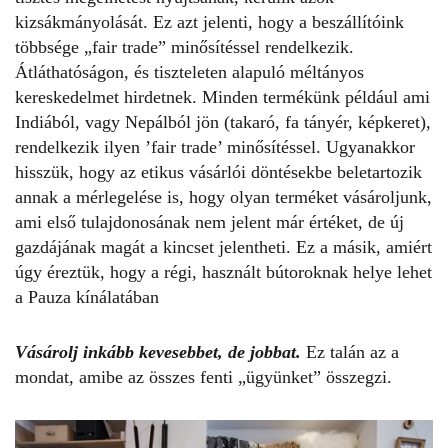
kizsákmányolását. Ez azt jelenti, hogy a beszállítóink
többsége „fair trade” minősítéssel rendelkezik.
Átláthatóságon, és tiszteleten alapuló méltányos
kereskedelmet hirdetnek. Minden termékünk például ami
Indiából, vagy Nepálból jön (takaró, fa tányér, képkeret),
rendelkezik ilyen ’fair trade’ minősítéssel. Ugyanakkor
hisszük, hogy az etikus vásárlói döntésekbe beletartozik
annak a mérlegelése is, hogy olyan terméket vásároljunk,
ami első tulajdonosának nem jelent már értéket, de új
gazdájának magát a kincset jelentheti. Ez a másik, amiért
úgy éreztük, hogy a régi, használt bútoroknak helye lehet
a Pauza kínálatában
Vásárolj inkább kevesebbet, de jobbat.
Ez talán az a
mondat, amibe az összes fenti „ügyünket” összegzi.