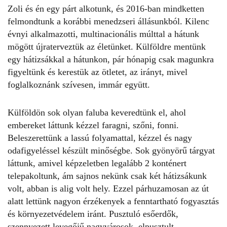
Zoli és én egy párt alkotunk, és 2016-ban mindketten
felmondtunk a korábbi menedzseri állásunkból. Kilenc
évnyi alkalmazotti, multinacionális múlttal a hátunk
mögött újraterveztük az életünket. Külföldre mentünk
egy hátizsákkal a hátunkon, pár hónapig csak magunkra
figyeltünk és kerestük az ötletet, az irányt, mivel
foglalkoznánk szívesen, immár együtt.
Külföldön sok olyan faluba keveredtünk el, ahol
embereket láttunk kézzel faragni, szőni, fonni.
Beleszerettünk a lassú folyamattal, kézzel és nagy
odafigyeléssel készült minőségbe. Sok gyönyörű tárgyat
láttunk, amivel képzeletben legalább 2 konténert
telepakoltunk, ám sajnos nekünk csak két hátizsákunk
volt, abban is alig volt hely. Ezzel párhuzamosan az út
alatt lettünk nagyon érzékenyek a fenntartható fogyasztás
és környezetvédelem iránt. Pusztuló esőerdők,
szennyezett levegőjű nagyvárosok, elpusztult