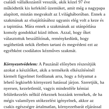
családi vállalkozástól vesszük, akik közel 97 éve
működtetik kis kefekötő üzemüket, amit még a nagypapa
alapított, miután megvakult az I.világháborúban. Ennek a
szakmának az elsajátításához ugyanis elég volt a keze és
a tapintása. Mára ennek a szakmának az utánpótlása
komoly gondokkal küzd itthon. Azzal, hogy őket
választottuk beszállítónak, reménykedünk, hogy
segíthetünk nekik életben tartani és megvédeni ezt az
egyébként csodálatos kézműves szakmát.
Környezetvédelem:
A Pauzánál előnyben részesítjük
azokat a készítőket, akik a termékeik elkészítésénél
kiemelt figyelmet fordítanak arra, hogy a folyamat a
lehető legkisebb környezeti hatással járjon. Szeretjük, ha
nyersen, kezeletlenül, vagyis mindenféle kémiai
felületkezelés nélkül érkeznek hozzánk termékek, de ha
mégis valamilyen utókezelést igényelnek, akkor az
csakis egészségre ártalmatlan, környezetbarát eljárással