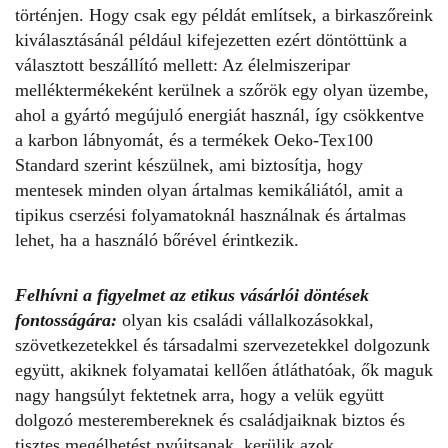
történjen. Hogy csak egy példát említsek, a birkaszőreink
kiválasztásánál például kifejezetten ezért döntöttünk a
választott beszállító mellett: Az élelmiszeripar
melléktermékeként kerülnek a szőrök egy olyan üzembe,
ahol a gyártó megújuló energiát használ, így csökkentve
a karbon lábnyomát, és a termékek Oeko-Tex100
Standard szerint készülnek, ami biztosítja, hogy
mentesek minden olyan ártalmas kemikáliától, amit a
tipikus cserzési folyamatoknál használnak és ártalmas
lehet, ha a használó bőrével érintkezik.
Felhívni a figyelmet az etikus vásárlói döntések
fontosságára:
olyan kis családi vállalkozásokkal,
szövetkezetekkel és társadalmi szervezetekkel dolgozunk
együtt, akiknek folyamatai kellően átláthatóak, ők maguk
nagy hangsúlyt fektetnek arra, hogy a velük együtt
dolgozó mesterembereknek és családjaiknak biztos és
tisztes megélhetést nyújtsanak, kerülik azok