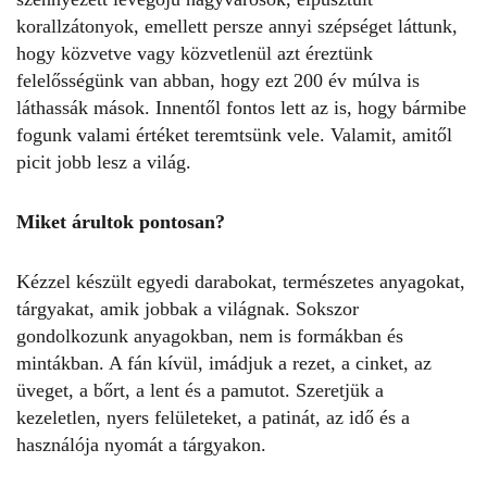
korallzátonyok, emellett persze annyi szépséget láttunk,
hogy közvetve vagy közvetlenül azt éreztünk
felelősségünk van abban, hogy ezt 200 év múlva is
láthassák mások. Innentől fontos lett az is, hogy bármibe
fogunk valami értéket teremtsünk vele. Valamit, amitől
picit jobb lesz a világ.
Miket árultok pontosan?
Kézzel készült egyedi darabokat, természetes anyagokat,
tárgyakat, amik jobbak a világnak. Sokszor
gondolkozunk anyagokban, nem is formákban és
mintákban. A fán kívül, imádjuk a rezet, a cinket, az
üveget, a bőrt, a lent és a pamutot. Szeretjük a
kezeletlen, nyers felületeket, a patinát, az idő és a
használója nyomát a tárgyakon.