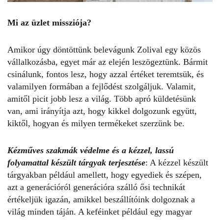
Mi az üzlet missziója?
Amikor úgy döntöttünk belevágunk Zolival egy közös
vállalkozásba, egyet már az elején leszögeztünk. Bármit
csinálunk, fontos lesz, hogy azzal értéket teremtsük, és
valamilyen formában a fejlődést szolgáljuk. Valamit,
amitől picit jobb lesz a világ. Több apró küldetésünk
van, ami irányítja azt, hogy kikkel dolgozunk együtt,
kiktől, hogyan és milyen termékeket szerzünk be.
Kézműves szakmák védelme és a kézzel, lassú
folyamattal készült tárgyak terjesztése
: A kézzel készült
tárgyakban például amellett, hogy egyediek és szépen,
azt a generációról generációra szálló ősi technikát
értékeljük igazán, amikkel beszállítóink dolgoznak a
világ minden táján. A keféinket például egy magyar