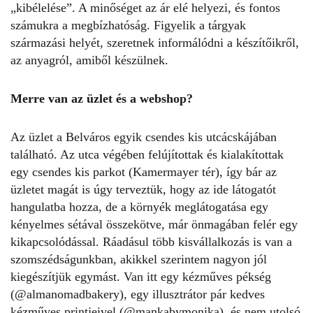
„kibélelése”. A minőséget az ár elé helyezi, és fontos
számukra a megbízhatóság. Figyelik a tárgyak
származási helyét, szeretnek informálódni a készítőikről,
az anyagról, amiből készülnek.
Merre van az üzlet és a webshop?
Az üzlet a Belváros egyik csendes kis utcácskájában
található. Az utca végében felújítottak és kialakítottak
egy csendes kis parkot (Kamermayer tér), így bár az
üzletet magát is úgy terveztük, hogy az ide látogatót
hangulatba hozza, de a környék meglátogatása egy
kényelmes sétával összekötve, már önmagában felér egy
kikapcsolódással. Ráadásul több kisvállalkozás is van a
szomszédságunkban, akikkel szerintem nagyon jól
kiegészítjük egymást. Van itt egy kézműves pékség
(
@almanomadbakery
), egy illusztrátor pár kedves
kézműves printjeivel (
@mankabymonika
), és nem utolsó