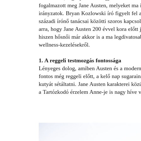
fogalmazott meg Jane Austen, melyeket ma i
irányzatok. Bryan Kozlowski író figyelt fel 
századi írónő tanácsai közötti szoros kapcsol
arra, hogy Jane Austen 200 évvel kora előtt 
hiszen hősnői már akkor is a ma legdivatosab
wellness-kezelésekről.
1. A reggeli testmozgás fontossága
Lényeges dolog, amiben Austen és a modern 
fontos még reggeli előtt, a kelő nap sugarai
kutyát sétáltatni
. Jane Austen karakterei köz
a Tartózkodó érzelem Anne-je is nagy híve vo