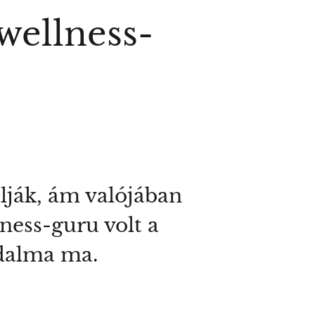
wellness-
lják, ám valójában
lness-guru volt a
odalma ma.