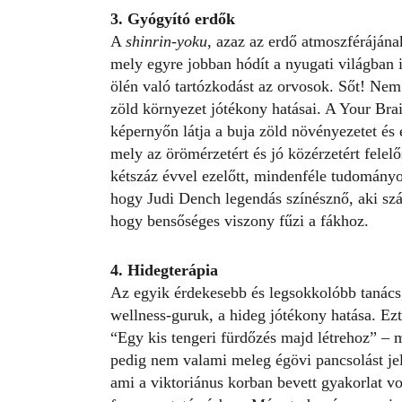
3. Gyógyító erdők
A
shinrin-yoku
, azaz az erdő atmoszféráján
mely egyre jobban hódít a nyugati világban i
ölén való tartózkodást az orvosok. Sőt! Nem
zöld környezet jótékony hatásai. A
Your Bra
képernyőn látja a buja zöld növényezetet és 
mely az örömérzetért és jó közérzetért felel
kétszáz évvel ezelőtt, mindenféle tudományos
hogy Judi Dench legendás színésznő, aki szám
hogy bensőséges viszony fűzi a fákhoz.
4. Hidegterápia
Az egyik érdekesebb és legsokkolóbb tanács, 
wellness-guruk, a hideg jótékony hatása. Ezt
“Egy kis tengeri fürdőzés majd létrehoz” – 
pedig nem valami meleg égövi pancsolást je
ami a viktoriánus korban bevett gyakorlat v