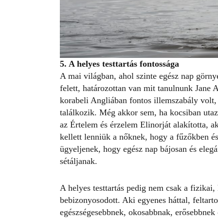
5. A helyes testtartás fontossága
A mai világban, ahol szinte egész nap görny
felett, határozottan van mit tanulnunk Jane A
korabeli Angliában fontos illemszabály volt
találkozik. Még akkor sem, ha kocsiban ut
az Értelem és érzelem Elinorját alakította, 
kellett lenniük a nőknek, hogy a fűzőkben 
ügyeljenek, hogy egész nap bájosan és elegáns
sétáljanak.
A helyes testtartás pedig nem csak a fizikai,
bebizonyosodott. Aki egyenes háttal, feltartot
egészségesebbnek, okosabbnak, erősebbnek é