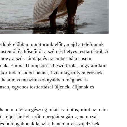
edünk előbb a monitorunk előtt, majd a telefonunk
ustentől és hősnőitől a szép és helyes testtartásról. A
, hogy a szék támlája és az ember háta sosem
aznak. Emma Thompson is beszélt róla, hogy amikor
akkor tudatosodott benne, fizikailag milyen erősnek
és hatalmas muszlinszoknyákban még arra is
an, egyenes testtarttásal üljenek, álljanak és
 hanem a lelki egészség miatt is fontos, mint az mára
t fejjel jár-kel, erőt, energiát sugároz, nem csak
s boldogabbnak látszik, hanem a visszajelzések