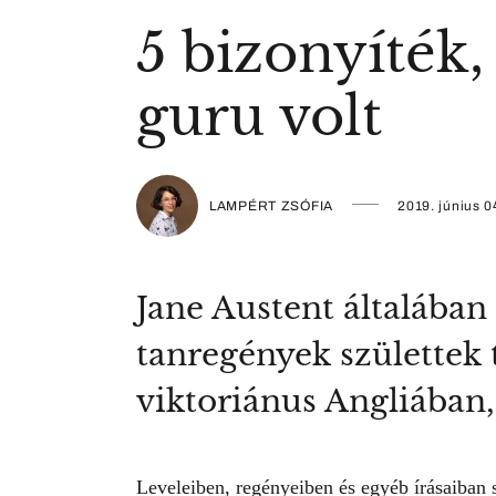
5 bizonyíték,
guru volt
LAMPÉRT ZSÓFIA
2019. június 0
Jane Austent általában
tanregények születtek t
viktoriánus Angliában
Leveleiben, regényeiben és egyéb írásaiban 