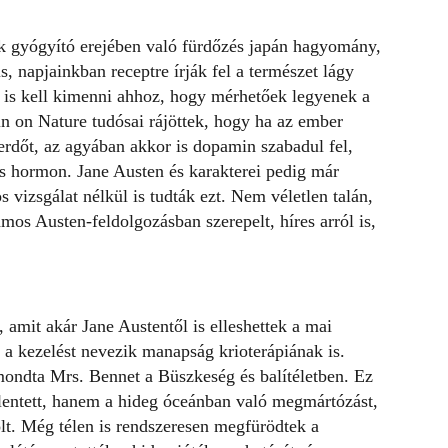
ak gyógyító erejében való fürdőzés japán hagyomány,
s, napjainkban receptre írják fel a természet lágy
 is kell kimenni ahhoz, hogy mérhetőek legyenek a
in on Nature
tudósai rájöttek, hogy ha az ember
erdőt, az agyában akkor is dopamin szabadul fel,
ős hormon. Jane Austen és karakterei pedig már
 vizsgálat nélkül is tudták ezt. Nem véletlen talán,
os Austen-feldolgozásban szerepelt, híres arról is,
amit akár Jane Austentől is elleshettek a mai
 a kezelést nevezik manapság krioterápiának is.
mondta Mrs. Bennet a Büszkeség és balítéletben. Ez
lentett, hanem a hideg óceánban való megmártózást,
olt. Még télen is rendszeresen megfürödtek a