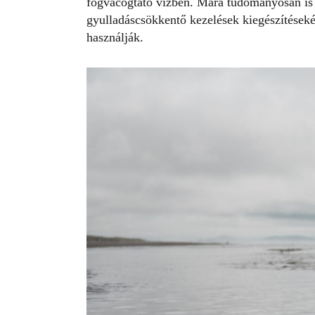
fogvacogtató vízben. Mára tudományosan is a
gyulladáscsökkentő kezelések kiegészítésekén
használják.