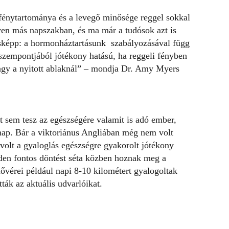
 fénytartománya és a levegő minősége reggel sokkal
en más napszakban, és ma már a tudósok azt is
ásképp: a hormonháztartásunk szabályozásával függ
zempontjából jótékony hatású, ha reggeli fényben
agy a nyitott ablaknál” – mondja Dr. Amy Myers
 sem tesz az egészségére valamit is adó ember,
 nap. Bár a viktoriánus Angliában még nem volt
 volt a gyaloglás egészségre gyakorolt jótékony
den fontos döntést séta közben hoznak meg a
ővérei például napi 8-10 kilométert gyalogoltak
ták az aktuális udvarlóikat.