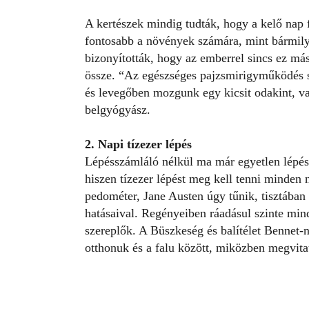
A kertészek mindig tudták, hogy a kelő nap
fontosabb a növények számára, mint bármily
bizonyították, hogy az emberrel sincs ez m
össze. “Az egészséges pajzsmirigyműködés s
és levegőben mozgunk egy kicsit odakint, v
belgyógyász.
2. Napi tízezer lépés
Lépésszámláló nélkül ma már egyetlen lépést
hiszen tízezer lépést meg kell tenni minden
pedométer, Jane Austen úgy tűnik, tisztában
hatásaival. Regényeiben ráadásul szinte min
szereplők. A Büszkeség és balítélet Bennet-n
otthonuk és a falu között, miközben megvitat