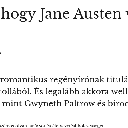
 hogy Jane Austen 
4.
 romantikus regényírónak titulá
ollából. És legalább akkora wel
, mint Gwyneth Paltrow és bir
számos olyan tanácsot és életvezetési bölcsességet