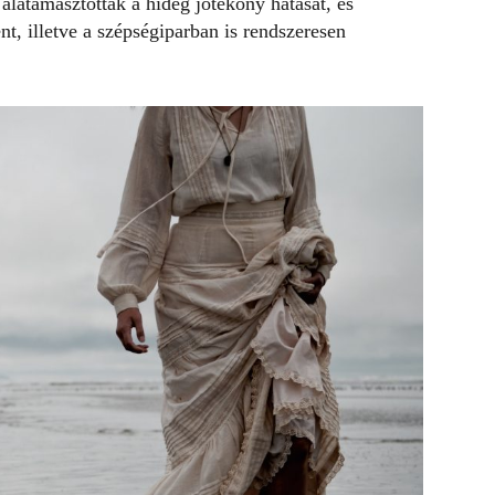
látámasztották a hideg jótékony hatását, és
t, illetve a szépségiparban is rendszeresen