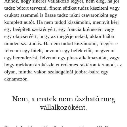
Ahhoz, hogy sikeres vállalkozó legyél, nem elég, ha jól
tudsz bútort tervezni, finom sütiket tudsz készíteni vagy
csukott szemmel is össze tudsz rakni csavaronként egy
komplett autót. Ha nem tudod kiszámolni, mennyit kérj
egy beépített szekrényért, egy francia krémesért vagy
egy olajcseréért, hogy az megérje neked, akkor hiába
minden szaktudás. Ha nem tudod kiszámolni, megéri-e
felvenni egy hitelt, bevonni egy befektetőt, megvenni
egy berendezést, felvenni egy plusz alkalmazottat, vagy
hogy mekkora árukészletet érdemes raktáron tartanod, az
olyan, mintha vakon szaladgálnál jobbra-balra egy
aknamezőn.
Nem, a matek nem úszható meg
vállalkozóként.