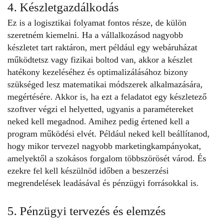
4. Készletgazdálkodás
Ez is a logisztikai folyamat fontos része, de külön
szeretném kiemelni. Ha a vállalkozásod nagyobb
készletet tart raktáron, mert például egy webáruházat
működtetsz vagy fizikai boltod van, akkor a készlet
hatékony kezeléséhez és optimalizálásához bizony
szükséged lesz matematikai módszerek alkalmazására,
megértésére. Akkor is, ha ezt a feladatot egy készletező
szoftver végzi el helyetted, ugyanis a paramétereket
neked kell megadnod. Amihez pedig értened kell a
program működési elvét. Például neked kell beállítanod,
hogy mikor tervezel nagyobb marketingkampányokat,
amelyektől a szokásos forgalom többszörösét várod. És
ezekre fel kell készülnöd időben a beszerzési
megrendelések leadásával és pénzügyi forrásokkal is.
5. Pénzügyi tervezés és elemzés