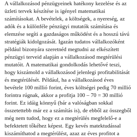
A vállalkozásod pénzügyeinek hatékony kezelése és az
üzleti tervek készítése is igényel matematikai
számításokat. A bevételek, a költségek, a nyereség, az
adók és a különféle pénzügyi mutatók számítása és
elemzése segíti a gazdaságos működést és a hosszú távú
stratégiák kidolgozását. Igazán tudatos vállalkozóként
például bizonyára szeretnéd megtudni az elkészített
pénzügyi terveid alapján a vállalkozásod megtérülési
mutatóit. A matematikai gondolkodás lehetővé teszi,
hogy kiszámold a vállalkozásod jelenlegi profitabilitását
és megtérülését. Például, ha a vállalkozásod éves
bevétele 100 millió forint, éves költségei pedig 70 millió
forintra rúgnak, akkor a profitja 100 – 70 = 30 millió
forint. Ez idáig könnyű (bár a valóságban sokkal
összetettebb már ez a számítás is), de ebből az összegből
még nem tudod, hogy ez a megtérülés megfelelő-e a
befektetett tőkéhez képest. Egy kevés matektudással
kiszámíthatod a megtérülést, azaz az éves profitot a