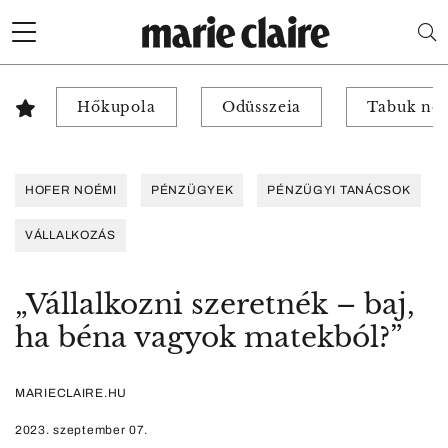
Hőkupola
Odüsszeia
Tabuk nél
HOFER NOÉMI
PÉNZÜGYEK
PÉNZÜGYI TANÁCSOK
VÁLLALKOZÁS
„Vállalkozni szeretnék – baj,
ha béna vagyok matekból?”
MARIECLAIRE.HU
2023. szeptember 07.