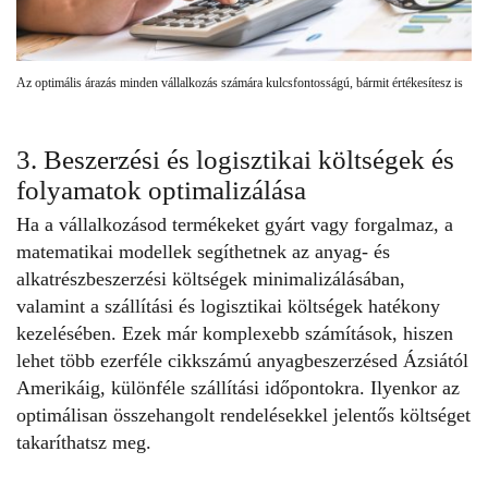
Az optimális árazás minden vállalkozás számára kulcsfontosságú, bármit értékesítesz is
3. Beszerzési és logisztikai költségek és
folyamatok optimalizálása
Ha a vállalkozásod termékeket gyárt vagy forgalmaz, a
matematikai modellek segíthetnek az anyag- és
alkatrészbeszerzési költségek minimalizálásában,
valamint a szállítási és logisztikai költségek hatékony
kezelésében. Ezek már komplexebb számítások, hiszen
lehet több ezerféle cikkszámú anyagbeszerzésed Ázsiától
Amerikáig, különféle szállítási időpontokra. Ilyenkor az
optimálisan összehangolt rendelésekkel jelentős költséget
takaríthatsz meg.