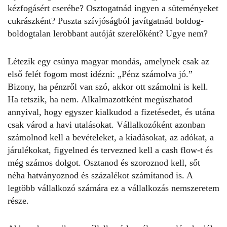
kézfogásért cserébe? Osztogatnád ingyen a süteményeket
cukrászként? Puszta szívjóságból javítgatnád boldog-
boldogtalan lerobbant autóját szerelőként? Ugye nem?
Létezik egy csúnya magyar mondás, amelynek csak az
első felét fogom most idézni: „Pénz számolva jó.”
Bizony, ha
pénzről
van szó, akkor ott számolni is kell.
Ha tetszik, ha nem. Alkalmazottként megúszhatod
annyival, hogy egyszer kialkudod a fizetésedet, és utána
csak várod a havi utalásokat. Vállalkozóként azonban
számolnod kell a bevételeket, a kiadásokat, az adókat, a
járulékokat, figyelned és tervezned kell a cash flow-t és
még számos dolgot. Osztanod és szoroznod kell, sőt
néha hatványoznod és százalékot számítanod is. A
legtöbb vállalkozó számára ez a vállalkozás nemszeretem
része.