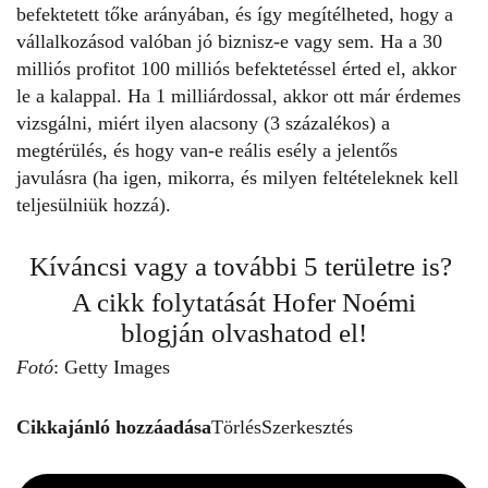
befektetett tőke arányában, és így megítélheted, hogy a
vállalkozásod valóban jó biznisz-e vagy sem. Ha a 30
milliós profitot 100 milliós befektetéssel érted el, akkor
le a kalappal. Ha 1 milliárdossal, akkor ott már érdemes
vizsgálni, miért ilyen alacsony (3 százalékos) a
megtérülés, és hogy van-e reális esély a jelentős
javulásra (ha igen, mikorra, és milyen feltételeknek kell
teljesülniük hozzá).
Kíváncsi vagy a további 5 területre is?
A cikk folytatását
Hofer Noémi
blogján
olvashatod el!
Fotó
: Getty Images
Cikkajánló hozzáadása
Törlés
Szerkesztés