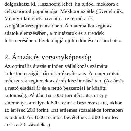
dolgozhatsz ki. Hasznodra lehet, ha tudod, mekkora a
célcsoportod populációja. Mekkora az átlagjövedelmük.
Mennyit költenek havonta a te termék- és
szolgáltatásszegmensedben. A matematika segít az
adatok elemzésében, a mintázatok és a trendek
felismerésében. Ezek alapján jobb döntéseket hozhatsz.
2. Árazás és versenyképesség
Az optimális árazás minden vállalkozás számára
kulcsfontosságú, bármit értékesítesz is. A matematikai
módszerek segítenek az árrés kiszámolásában. (Az árrés
a nettó eladási ár és a nettó beszerzési ár közötti
különbség. Például ha 1000 forintért adsz el egy
süteményt, amelynek 800 forint a beszerzési ára, akkor
az árrésed 200 forint. Ezt érdemes százalékos formában
is tudnod: Az 1000 forintos bevételnek a 200 forintos
árrés a 20 százaléka.)