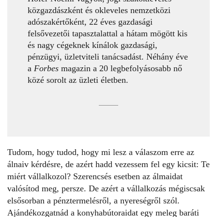
közgazdászként és okleveles nemzetközi
adószakértőként, 22 éves gazdasági
felsővezetői tapasztalattal a hátam mögött kis
és nagy cégeknek kínálok gazdasági,
pénzügyi, üzletviteli tanácsadást. Néhány éve
a
Forbes
magazin a 20 legbefolyásosabb nő
közé sorolt az üzleti életben.
Tudom, hogy tudod, hogy mi lesz a válaszom erre az
álnaiv kérdésre, de azért hadd vezessem fel egy kicsit: Te
miért vállalkozol? Szerencsés esetben az álmaidat
valósítod meg, persze. De azért a vállalkozás mégiscsak
elsősorban a pénztermelésről, a nyereségről szól.
Ajándékozgatnád a konyhabútoraidat egy meleg baráti