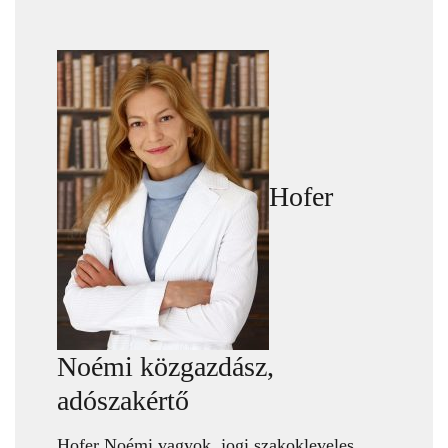
Hofer
Noémi közgazdász,
adószakértő
Hofer Noémi vagyok, jogi szakokleveles