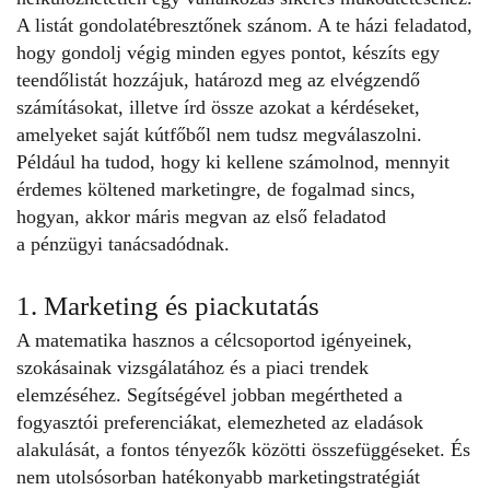
A listát gondolatébresztőnek szánom. A te házi feladatod,
hogy gondolj végig minden egyes pontot, készíts egy
teendőlistát hozzájuk, határozd meg az elvégzendő
számításokat, illetve írd össze azokat a kérdéseket,
amelyeket saját kútfőből nem tudsz megválaszolni.
Például ha tudod, hogy ki kellene számolnod, mennyit
érdemes költened marketingre, de fogalmad sincs,
hogyan, akkor máris megvan az első feladatod
a pénzügyi tanácsadódnak.
1. Marketing és piackutatás
A matematika hasznos a célcsoportod igényeinek,
szokásainak vizsgálatához és a piaci trendek
elemzéséhez. Segítségével jobban megértheted a
fogyasztói preferenciákat, elemezheted az eladások
alakulását, a fontos tényezők közötti összefüggéseket. És
nem utolsósorban hatékonyabb marketingstratégiát