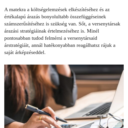
A matekra a költségelemzések elkészítéséhez és az
értékalapú árazás bonyolultabb összefüggéseinek
számszerűsítéséhez is szükség van. Sőt, a versenytársak
árazási stratégiáinak értelmezéséhez is. Minél
pontosabban tudod felmérni a versenytársaid
árstratégiáit, annál hatékonyabban reagálhatsz rájuk a
saját árképzéseddel.