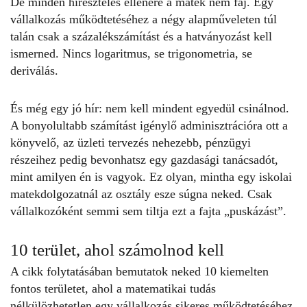
De minden híresztelés ellenére a matek nem fáj. Egy
vállalkozás működtetéséhez a négy alapműveleten túl
talán csak a százalékszámítást és a hatványozást kell
ismerned. Nincs logaritmus, se trigonometria, se
deriválás.
És még egy jó hír: nem kell mindent egyedül csinálnod.
A bonyolultabb számítást igénylő adminisztrációra ott a
könyvelő, az üzleti tervezés nehezebb, pénzügyi
részeihez pedig bevonhatsz egy
gazdasági tanácsadót
,
mint amilyen én is vagyok. Ez olyan, mintha egy iskolai
matekdolgozatnál az osztály esze súgna neked. Csak
vállalkozóként semmi sem tiltja ezt a fajta „puskázást”.
10 terület, ahol számolnod kell
A cikk folytatásában bemutatok neked 10 kiemelten
fontos területet, ahol a matematikai tudás
nélkülözhetetlen egy vállalkozás sikeres működtetéséhez.