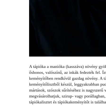
A tápióka a manióka (kasszáva) növény gyök
őshonos, valószínű, az inkák fedezték fel. Í
keményítőben rendkívül gazdag növény. A tá
keményítőlisztből készül, leggyakrabban pud
mártások, szószok sűrítéséhez is nagyszerű
megvásárolhatjuk, szirup- vagy porállagban
tápiókalisztet és tápiókakeményítőt is találh