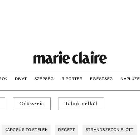
ROK
DIVAT
SZÉPSÉG
RIPORTER
EGÉSZSÉG
NAPI ÜZ
Odüsszeia
Tabuk nélkül
KARCSÚSÍTÓ ÉTELEK
RECEPT
STRANDSZEZON ELŐTT