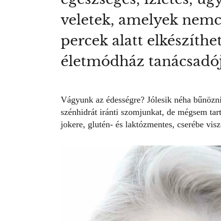
veletek, amelyek nemcs
percek alatt elkészíth
életmódház tanácsadój
Vágyunk az édességre? Jólesik néha bűnözni 
szénhidrát iránti szomjunkat, de mégsem tart
jokere, glutén- és laktózmentes, cserébe vis