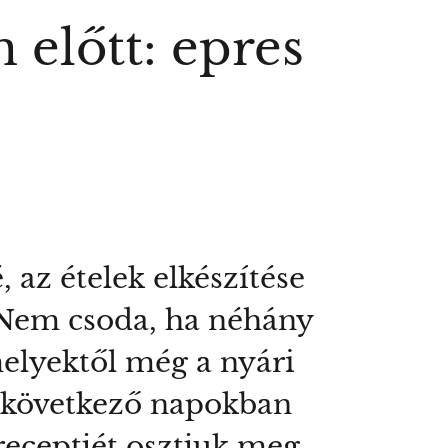
 előtt: epres
 az ételek elkészítése
. Nem csoda, ha néhány
melyektől még a nyári
A következő napokban
receptjét osztjuk meg