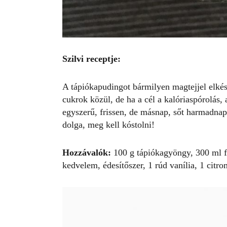
Szilvi receptje:
A tápiókapudingot bármilyen magtejjel elkészí
cukrok közül, de ha a cél a kalóriaspórolás, 
egyszerű, frissen, de másnap, sőt harmadnap
dolga, meg kell kóstolni!
Hozzávalók:
100 g tápiókagyöngy, 300 ml fo
kedvelem, édesítőszer, 1 rúd vanília, 1 citr