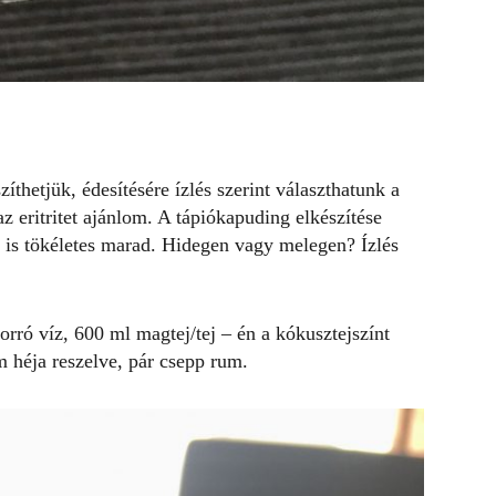
thetjük, édesítésére ízlés szerint választhatunk a
az eritritet ajánlom. A tápiókapuding elkészítése
 is tökéletes marad. Hidegen vagy melegen? Ízlés
rró víz, 600 ml magtej/tej – én a kókusztejszínt
om héja reszelve, pár csepp rum.