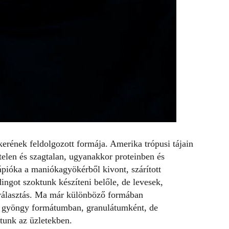
erének feldolgozott formája. Amerika trópusi tájain
ztelen és szagtalan, ugyanakkor proteinben és
pióka a maniókagyökérből kivont, szárított
ingot szoktunk készíteni belőle, de levesek,
 választás. Ma már különböző formában
, gyöngy formátumban, granulátumként, de
atunk az üzletekben.