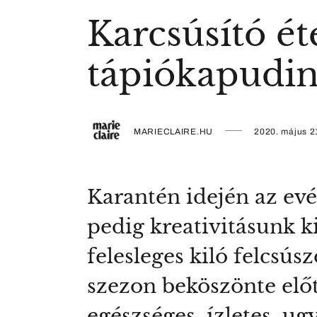
Karcsúsító ét
tápiókapudi
MARIECLAIRE.HU
2020. május 2
Karantén idején az evé
pedig kreativitásunk k
felesleges kiló felcsú
szezon beköszönte elő
egészséges, ízletes, u