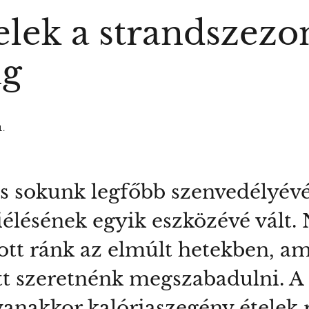
elek a strandszezon
ng
1.
s sokunk legfőbb szenvedélyévé,
iélésének egyik eszközévé vált
szott ránk az elmúlt hetekben, a
tt szeretnénk megszabadulni. 
gyanakkor kalóriaszegény ételek 