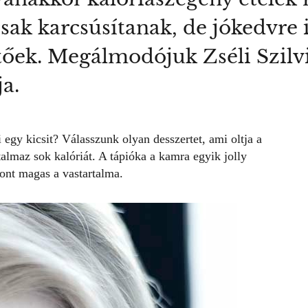
ak karcsúsítanak, de jókedvre i
etőek. Megálmodójuk Zséli Szilvi
a.
egy kicsit? Válasszunk olyan desszertet, ami oltja a
almaz sok kalóriát. A tápióka a kamra egyik jolly
zont magas a vastartalma.