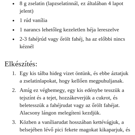
8 g zselatin (lapzselatinnál, ez általában 4 lapot
jelent)
1 rúd vanília
1 narancs lehetőleg kezeletlen héja lereszelve
2-3 fahéjrúd vagy őrölt fahéj, ha az előbbi nincs
kéznél
Elkészítés:
Egy kis tálba hideg vizet öntünk, és ebbe áztatjuk
a zselatinlapokat, hogy kellően megpuhuljanak.
Amíg ez végbemegy, egy kis edénybe tesszük a
tejszínt és a tejet, hozzákeverjük a cukrot, és
beletesszük a fahéjrudat vagy az őrölt fahéjat.
Alacsony lángon melegíteni kezdjük.
Közben a vaníliarudat hosszában kettévágjuk, a
belsejében lévő pici fekete magokat kikaparjuk, és