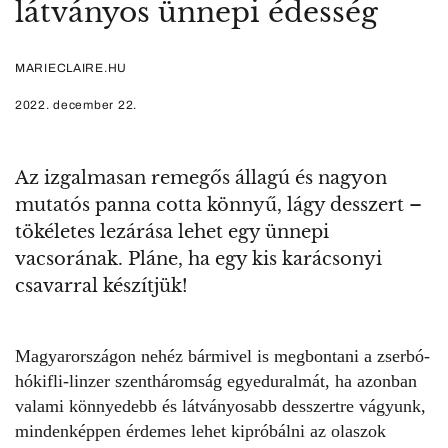
látványos ünnepi édesség
MARIECLAIRE.HU
2022. december 22.
Az izgalmasan remegős állagú és nagyon
mutatós panna cotta könnyű, lágy desszert –
tökéletes lezárása lehet egy ünnepi
vacsorának. Pláne, ha egy kis karácsonyi
csavarral készítjük!
Magyarországon nehéz bármivel is megbontani a zserbó-
hókifli-linzer szentháromság egyeduralmát, ha azonban
valami könnyedebb és látványosabb desszertre vágyunk,
mindenképpen érdemes lehet kipróbálni az olaszok