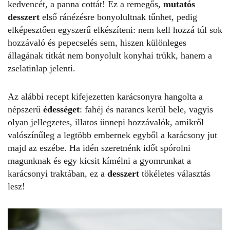
kedvencét, a panna cottát! Ez a remegős,
mutatós
desszert
első ránézésre bonyolultnak tűnhet, pedig
elképesztően egyszerű elkészíteni: nem kell hozzá túl sok
hozzávaló és pepecselés sem, hiszen különleges
állagának titkát nem bonyolult konyhai trükk, hanem a
zselatinlap jelenti.
Az alábbi recept kifejezetten karácsonyra hangolta a
népszerű
édességet
: fahéj és narancs kerül bele, vagyis
olyan jellegzetes, illatos ünnepi hozzávalók, amikről
valószínűleg a legtöbb embernek egyből a karácsony jut
majd az eszébe. Ha idén szeretnénk időt spórolni
magunknak és egy kicsit kímélni a gyomrunkat a
karácsonyi traktában, ez a
desszert
tökéletes választás
lesz!