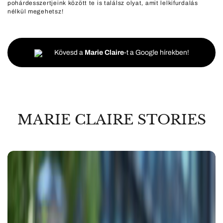
pohárdesszertjeink között te is találsz olyat, amit lelkifurdalás
nélkül megehetsz!
Kövesd a
Marie Claire
-t a Google hírekben!
MARIE CLAIRE STORIES