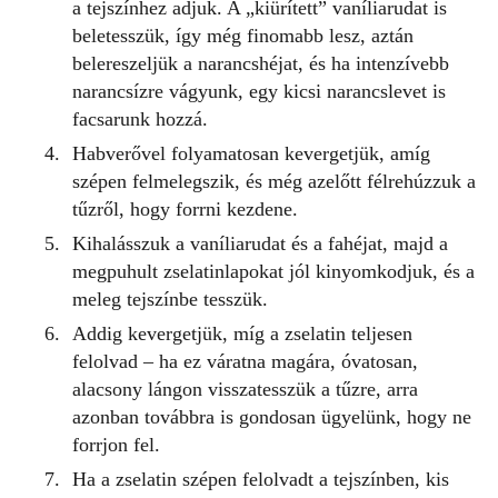
a tejszínhez adjuk. A „kiürített” vaníliarudat is
beletesszük, így még finomabb lesz, aztán
belereszeljük a narancshéjat, és ha intenzívebb
narancsízre vágyunk, egy kicsi narancslevet is
facsarunk hozzá.
Habverővel folyamatosan kevergetjük, amíg
szépen felmelegszik, és még azelőtt félrehúzzuk a
tűzről, hogy forrni kezdene.
Kihalásszuk a vaníliarudat
és a fahéjat, majd a
megpuhult zselatinlapokat jól kinyomkodjuk, és a
meleg tejszínbe tesszük.
Addig kevergetjük, míg a zselatin teljesen
felolvad – ha ez váratna magára, óvatosan,
alacsony lángon visszatesszük a tűzre, arra
azonban továbbra is gondosan ügyelünk, hogy ne
forrjon fel.
Ha a zselatin szépen felolvadt a tejszínben, kis