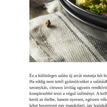
Ez a különleges
saláta
új arcát mutatja két 
Ha eddig nem tettél gyümölcsöket a
salátáid
savanykás, citrusos ízvilág ugyanis rendkívül
komplexebbé teszi a végső ízélményt. A kel
kerül az ételbe, hanem nyersen, egészen vék
lehet beszerezni egy mandolint), így leginká