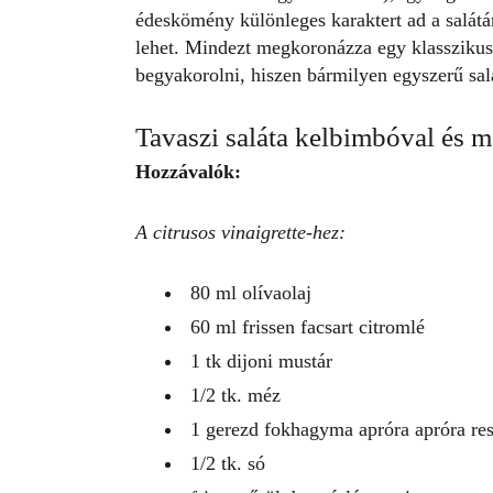
édeskömény különleges karaktert ad a
salát
lehet. Mindezt megkoronázza egy klasszikus, 
begyakorolni, hiszen bármilyen egyszerű
sal
Tavaszi
saláta
kelbimbóval és m
Hozzávalók:
A citrusos vinaigrette-hez:
80 ml olívaolaj
60 ml frissen facsart citromlé
1 tk dijoni mustár
1/2 tk. méz
1 gerezd fokhagyma apróra apróra re
1/2 tk. só