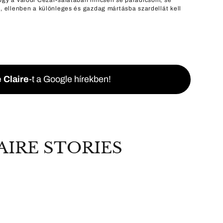
ogy a valódi Cézár-salátában nincsen se paradicsom, se
l, ellenben a különleges és gazdag mártásba szardellát kell
 Claire
-t a Google hírekben!
AIRE STORIES