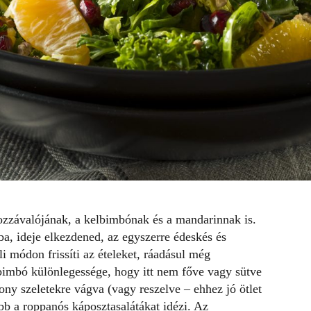
hozzávalójának, a kelbimbónak és a mandarinnak is.
ba
, ideje elkezdened, az egyszerre édeskés és
i módon frissíti az ételeket, ráadásul még
bimbó különlegessége, hogy itt nem főve vagy sütve
ony szeletekre vágva (vagy reszelve – ehhez jó ötlet
bb a roppanós káposztasalátákat idézi. Az