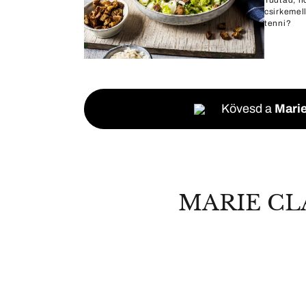
Tudtad, h
csirkemel
tenni?
Kövesd a
Marie
MARIE CL