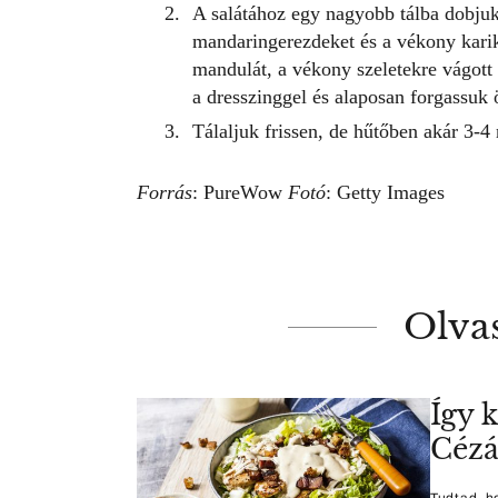
A salátához egy nagyobb tálba dobjuk
mandaringerezdeket és a vékony karik
mandulát, a vékony szeletekre vágott
a dresszinggel és alaposan forgassuk 
Tálaljuk frissen, de hűtőben akár 3-4 n
Forrás
:
PureWow
Fotó
: Getty Images
Olva
Így k
Cézá