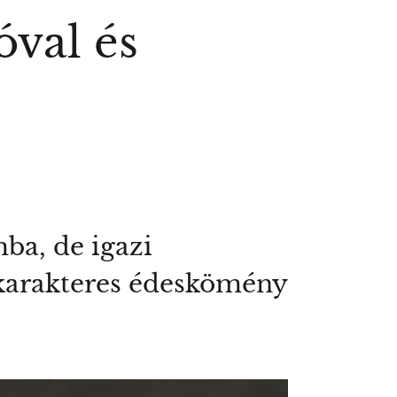
óval és
ba, de igazi
s karakteres édeskömény