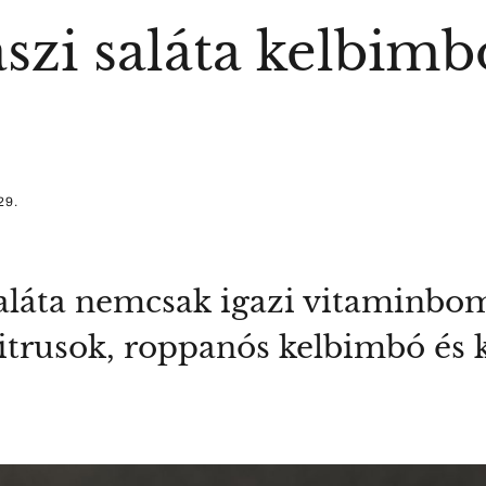
szi saláta kelbimb
29.
aláta nemcsak igazi vitaminbom
ő citrusok, roppanós kelbimbó é