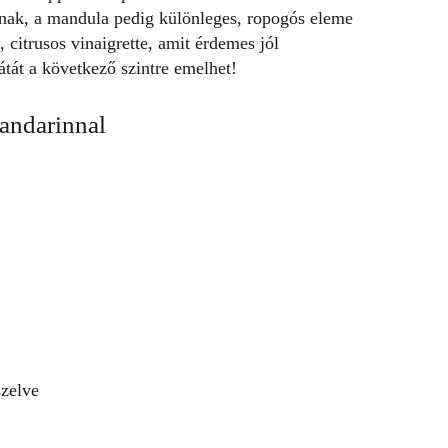
ának
, a mandula pedig különleges, ropogós eleme
citrusos vinaigrette, amit érdemes jól
átát
a következő szintre emelhet!
andarinnal
szelve