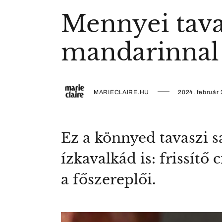
Mennyei tava
mandarinnal
MARIECLAIRE.HU
2024. február 
Ez a könnyed tavaszi s
ízkavalkád is: frissít
a főszereplői.