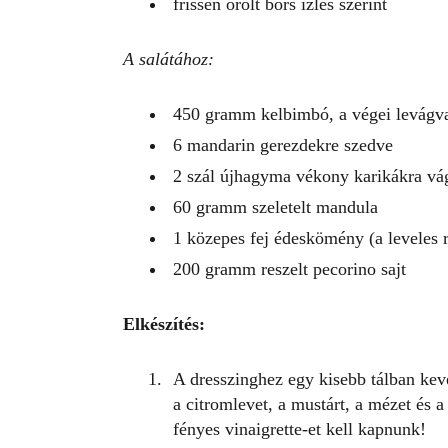
frissen őrölt bors ízlés szerint
A salátához:
450 gramm kelbimbó, a végei levágva
6 mandarin gerezdekre szedve
2 szál újhagyma vékony karikákra vá
60 gramm szeletelt mandula
1 közepes fej édeskömény (a leveles 
200 gramm reszelt pecorino sajt
Elkészítés:
A dresszinghez egy kisebb tálban kev
a citromlevet, a mustárt, a mézet és 
fényes vinaigrette-et kell kapnunk!