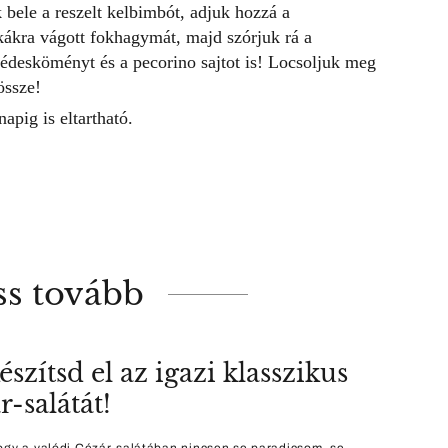
 bele a reszelt kelbimbót, adjuk hozzá a
ákra vágott fokhagymát, majd szórjuk rá a
 édesköményt és a pecorino sajtot is! Locsoljuk meg
össze!
apig is eltartható.
ss tovább
észítsd el az igazi klasszikus
r-salátát!