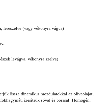
, lereszelve (vagy vékonyra vágva)
gva
részek levágva, vékonyra szelve)
erjük össze dinamikus mozdulatokkal az olívaolajat,
a fokhagymát, ízesítsük sóval és borssal! Homogén,