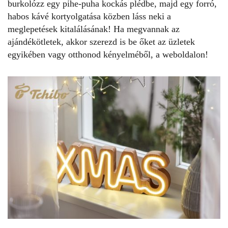
burkolózz egy pihe-puha kockás plédbe, majd egy forró,
habos kávé kortyolgatása közben láss neki a
meglepetések kitalálásának! Ha megvannak az
ajándékötletek, akkor szerezd is be őket az üzletek
egyikében vagy otthonod kényelméből, a weboldalon!