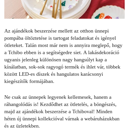
Az ajándékok beszerzése mellett az otthon ünnepi
pompába öltöztetése is tartogat feladatokat és igényel
ötleteket. Talán most már nem is annyira meglepő, hogy
a Tchibo ebben is a segítségedre siet. A lakásdekoráció
ugyanis jelenleg különösen nagy hangsúlyt kap a
kínálatban, sok-sok ragyogó termék és ihlet vár, többek
között LED-es díszek és hangulatos karácsonyi
kiegészítők formájában.
Ne csak az ünnepek legyenek kellemesek, hanem a
ráhangolódás is! Kezdődhet az ötletelés, a böngészés,
majd az ajándékok beszerzése a Tchiboval! Minden
héten új ünnepi kollekcióval várnak a webáruházukban
és az üzletekben.