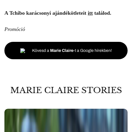
A Tchibo karácsonyi ajándékötleteit
itt
találod.
Promóció
Kövesd a
Marie Claire
-t a Google hírekben!
MARIE CLAIRE STORIES