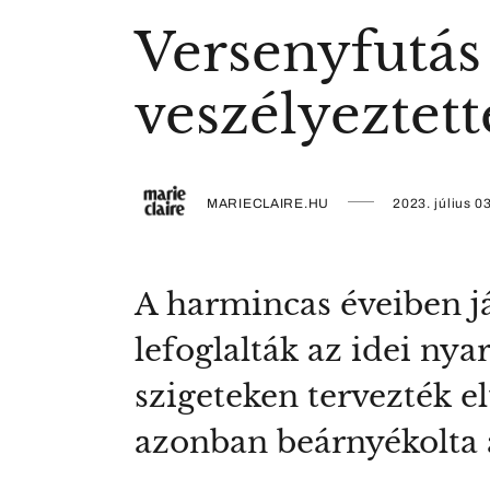
Versenyfutás 
veszélyeztett
MARIECLAIRE.HU
2023. július 03
A harmincas éveiben já
lefoglalták az idei ny
szigeteken tervezték el
azonban beárnyékolta a