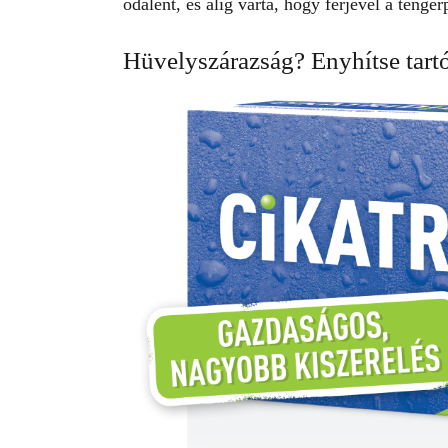
odalent, és alig várta, hogy férjével a teng
Hüvelyszárazság? Enyhítse tart