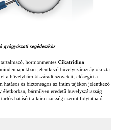
ó gyógyászati segédeszköz
t tartalmazó, hormonmentes
Cikatridina
a mindennapokban jelentkező hüvelyszárazság okozta
el a hüvelyhám kiszáradt szöveteit, elősegíti a
an hatásos és biztonságos az intim tájékon jelentkező
y életkorban, bármilyen eredetű hüvelyszárazság
tartós hatásért a kúra szükség szerint folytatható,