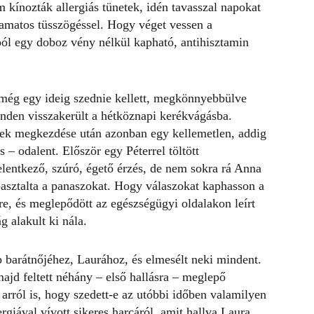
 kínozták allergiás tünetek, idén tavasszal napokat
lyamatos tüsszögéssel. Hogy véget vessen a
ból egy doboz vény nélkül kapható, antihisztamin
még egy ideig szednie kellett, megkönnyebbülve
nden visszakerült a hétköznapi kerékvágásba.
nek megkezdése után azonban egy kellemetlen, addig
s – odalent. Először egy Péterrel töltött
jelentkező, szúró, égető érzés, de nem sokra rá Anna
asztalta a panaszokat. Hogy válaszokat kaphasson a
kre, és meglepődött az egészségügyi oldalakon leírt
g alakult ki nála.
 barátnőjéhez, Laurához, és elmesélt neki mindent.
ajd feltett néhány – első hallásra – meglepő
 arról is, hogy szedett-e az utóbbi időben valamilyen
rgiával vívott sikeres harcáról, amit hallva Laura