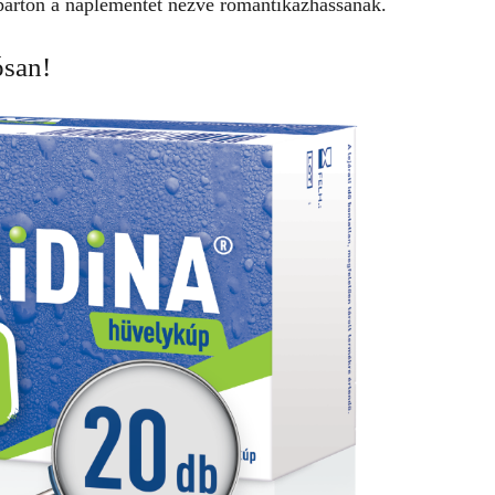
erparton a naplementét nézve romantikázhassanak.
ósan!