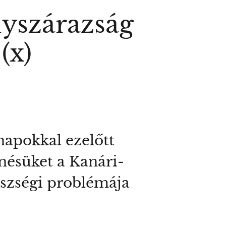
lyszárazság
(x)
napokkal ezelőtt
enésüket a Kanári-
gészségi problémája