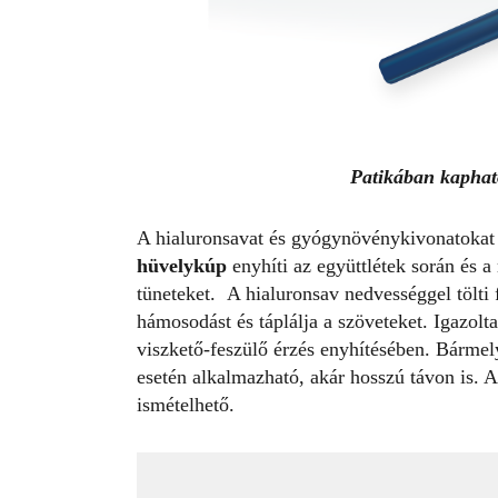
Patikában kaphat
A hialuronsavat és gyógynövénykivonatoka
hüvelykúp
enyhíti az együttlétek során és 
tüneteket. A hialuronsav nedvességgel tölti f
hámosodást és táplálja a szöveteket. Igazolt
viszkető-feszülő érzés enyhítésében. Bármel
esetén alkalmazható, akár hosszú távon is. A 
ismételhető.