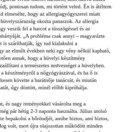
dj, pontosan tudom, mi történt veled. Én is átéltem
 elmesélte, hogy az allergiagyógyszerei miatt
a hüvelyszárazság okozta panaszok. Az allergia
gy veszik fel a harcot a tüsszögéssel és az
lkahártyáját. „A probléma csak annyi – magyarázta
s száríthatják, így tud kialakulni a
gy az elmúlt években neki egy vény nélkül kapható,
etően annak, hogy a hüvelyi készítmény
zaállítani a természetes nedvességet a hüvelyben.
 a készítményről a nőgyógyászával, és ha ő is
lkesen követte a barátnője tanácsát, és miután
atát, úgy döntött, minél előbb kipróbálja.
t, és nagy reményekkel vásárolta meg a
még pár hétig 2-3 naponta használta. Július utolsó
te bepakolni a bőröndjét, amibe biztos, ami biztos,
og volt, mert újra olajozottan működött minden