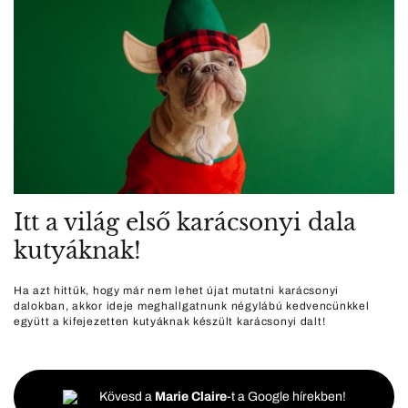
Itt a világ első karácsonyi dala
kutyáknak!
Ha azt hittük, hogy már nem lehet újat mutatni karácsonyi
dalokban, akkor ideje meghallgatnunk négylábú kedvencünkkel
együtt a kifejezetten kutyáknak készült karácsonyi dalt!
Kövesd a
Marie Claire
-t a Google hírekben!