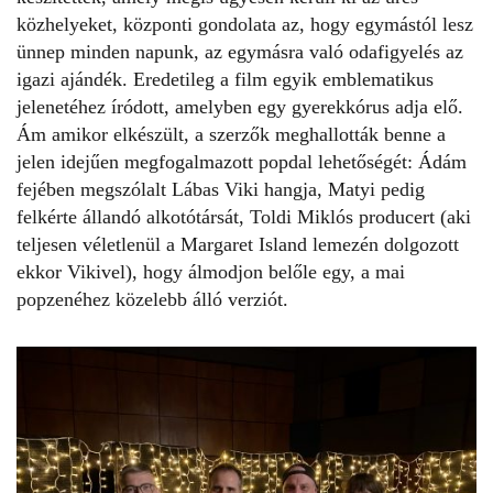
közhelyeket, központi gondolata az, hogy egymástól lesz
ünnep minden napunk, az egymásra való odafigyelés az
igazi ajándék. Eredetileg a film egyik emblematikus
jelenetéhez íródott, amelyben egy gyerekkórus adja elő.
Ám amikor elkészült, a szerzők meghallották benne a
jelen idejűen megfogalmazott popdal lehetőségét: Ádám
fejében megszólalt
Lábas Viki
hangja, Matyi pedig
felkérte állandó alkotótársát, Toldi Miklós producert (aki
teljesen véletlenül a Margaret Island lemezén dolgozott
ekkor Vikivel), hogy álmodjon belőle egy, a mai
popzenéhez közelebb álló verziót.