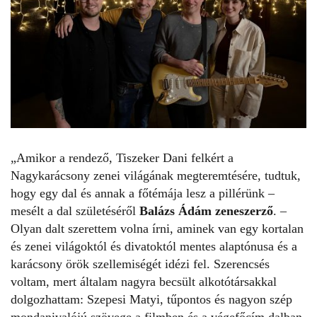
„Amikor a rendező, Tiszeker Dani felkért a
Nagykarácsony
zenei világának megteremtésére, tudtuk,
hogy egy dal és annak a főtémája lesz a pillérünk –
mesélt a dal születéséről
Balázs Ádám zeneszerző
. –
Olyan dalt szerettem volna írni, aminek van egy kortalan
és zenei világoktól és divatoktól mentes alaptónusa és a
karácsony örök szellemiségét idézi fel. Szerencsés
voltam, mert általam nagyra becsült alkotótársakkal
dolgozhattam: Szepesi Matyi, tűpontos és nagyon szép
mondanivalójú szövege a filmben és a végefőcím dalban