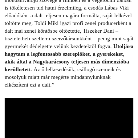
is tökéletesen tud hatni érzelmileg, a csodás
Lábas Viki
előadóként a dalt teljesen magára formálta, saját lelkével
töltötte meg, Toldi Miki igazi profi zenei producerként a
dalt mai zenei köntösbe öltöztette, Tiszeker Dani –
tiszteletbeli szellemi szerzőtársunkként – pedig mint saját
gyermekét dédelgette velünk kezdetektől fogva.
Utoljára
hagytam a legfontosabb szereplőket, a gyerekeket,
akik által a
Nagykarácsony
teljesen más dimenzióba
kerülhetett
. Az ő lelkesedésük, csillogó szemeik és
mosolyuk miatt már megérte mindannyiunknak
elkészíteni ezt a dalt.”