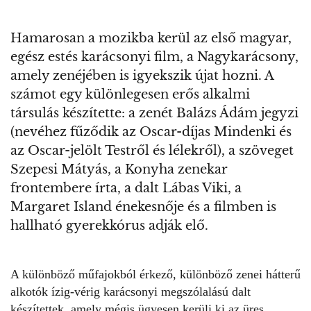
Hamarosan a mozikba kerül az első magyar,
egész estés karácsonyi film, a Nagykarácsony,
amely zenéjében is igyekszik újat hozni. A
számot egy különlegesen erős alkalmi
társulás készítette: a zenét Balázs Ádám jegyzi
(nevéhez fűződik az Oscar-díjas Mindenki és
az Oscar-jelölt Testről és lélekről), a szöveget
Szepesi Mátyás, a Konyha zenekar
frontembere írta, a dalt Lábas Viki, a
Margaret Island énekesnője és a filmben is
hallható gyerekkórus adják elő.
A különböző műfajokból érkező, különböző zenei hátterű
alkotók ízig-vérig karácsonyi megszólalású dalt
készítettek, amely mégis ügyesen kerüli ki az üres