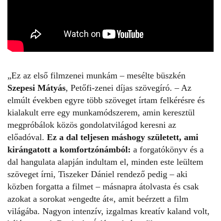
„Ez az első filmzenei munkám – mesélte büszkén
Szepesi Mátyás
, Petőfi-zenei díjas szövegíró. – Az
elmúlt években egyre több szöveget írtam felkérésre és
kialakult erre egy munkamódszerem, amin keresztül
megpróbálok közös gondolatvilágod keresni az
előadóval.
Ez a dal teljesen máshogy született, ami
kirángatott a komfortzónámból:
a forgatókönyv és a
dal hangulata alapján indultam el, minden este leültem
szöveget írni, Tiszeker Dániel rendező pedig – aki
közben forgatta a filmet – másnapra átolvasta és csak
azokat a sorokat »engedte át«, amit beérzett a film
világába. Nagyon intenzív, izgalmas kreatív kaland volt,