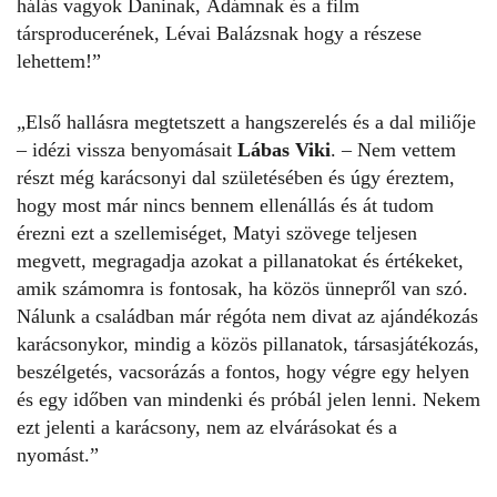
hálás vagyok Daninak, Ádámnak és a film
társproducerének, Lévai Balázsnak hogy a részese
lehettem!”
„Első hallásra megtetszett a hangszerelés és a dal miliője
– idézi vissza benyomásait
Lábas Viki
. – Nem vettem
részt még karácsonyi dal születésében és úgy éreztem,
hogy most már nincs bennem ellenállás és át tudom
érezni ezt a szellemiséget, Matyi szövege teljesen
megvett, megragadja azokat a pillanatokat és értékeket,
amik számomra is fontosak, ha közös ünnepről van szó.
Nálunk a családban már régóta nem divat az ajándékozás
karácsonykor, mindig a közös pillanatok, társasjátékozás,
beszélgetés, vacsorázás a fontos, hogy végre egy helyen
és egy időben van mindenki és próbál jelen lenni. Nekem
ezt jelenti a karácsony, nem az elvárásokat és a
nyomást.”