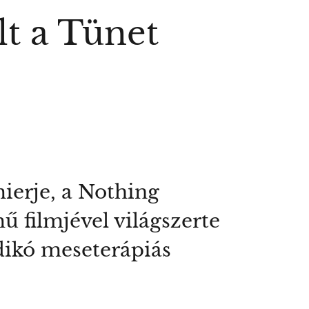
t a Tünet
ierje, a Nothing
ű filmjével világszerte
dikó meseterápiás