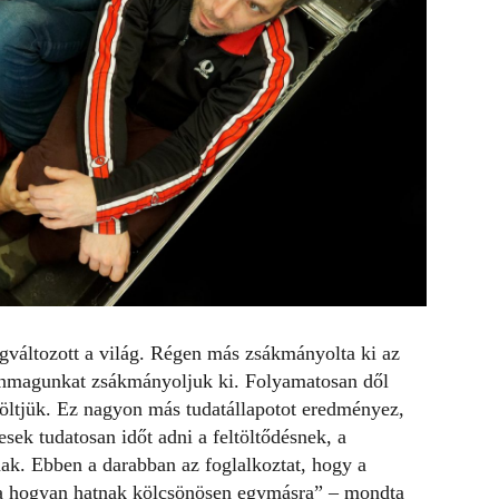
változott a világ. Régen más zsákmányolta ki az
 önmagunkat zsákmányoljuk ki. Folyamatosan dől
töltjük. Ez nagyon más tudatállapotot eredményez,
sek tudatosan időt adni a feltöltődésnek, a
ak. Ebben a darabban az foglalkoztat, hogy a
ma hogyan hatnak kölcsönösen egymásra” – mondta