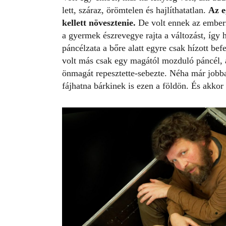
lett, száraz, örömtelen és hajlíthatatlan.
Az e
kellett növesztenie.
De volt ennek az ember
a gyermek észrevegye rajta a változást, így 
páncélzata a bőre alatt egyre csak hízott be
volt más csak egy magától mozduló páncél, 
önmagát repesztette-sebezte. Néha már jobban
fájhatna bárkinek is ezen a földön. És akko