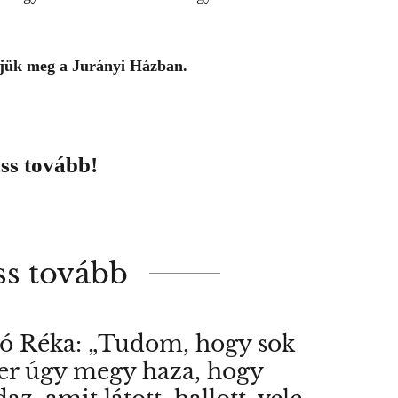
tjük meg a
Jurányi Ház
ban.
ss tovább!
ss tovább
ó Réka: „Tudom, hogy sok
r úgy megy haza, hogy