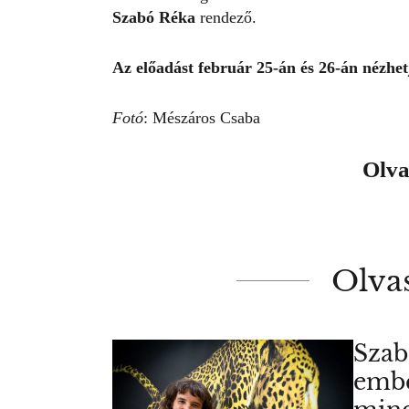
Szabó Réka
rendező.
Az előadást február 25-án és 26-án nézhe
Fotó
: Mészáros Csaba
Olva
Olva
Szab
embe