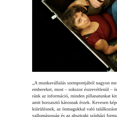
„A munkavállalás szempontjából nagyon meg
embereket, most – sokszor észrevétlenül –
ránk az információ, minden pillanatunkat ki
amit borzasztó károsnak érzek. Kevesen képe
kiürülésnek, az önmagukkal való találkozásn
vallomásosság és az absztrakt színházi for