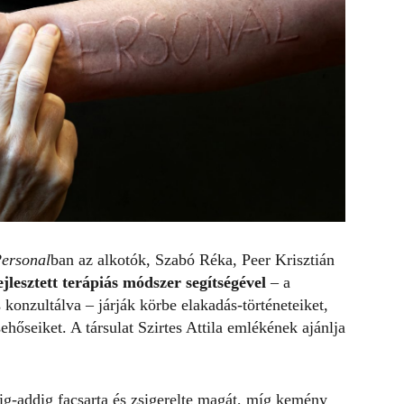
ersonal
ban az alkotók,
Szabó Réka
, Peer Krisztián
ejlesztett terápiás módszer segítségével
– a
konzultálva – járják körbe elakadás-történeteiket,
őseiket. A társulat Szirtes Attila emlékének ajánlja
dig-addig facsarta és zsigerelte magát, míg kemény