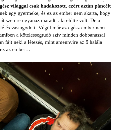
gész világgal csak hadakozott, ezért aztán páncélt
nek egy gyermeke, és ez az ember nem akarta, hogy
hát szemre ugyanaz maradt, aki előtte volt. De a
felé és vastagodott. Végül már az egész ember nem
amiben a kötelességtudó szív minden dobbanással
 fájt neki a létezés, mint amennyire az ő halála
r ez az ember…