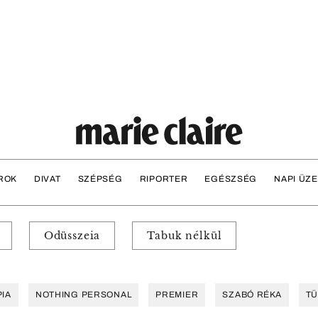
ROK
DIVAT
SZÉPSÉG
RIPORTER
EGÉSZSÉG
NAPI ÜZ
Odüsszeia
Tabuk nélkül
IA
NOTHING PERSONAL
PREMIER
SZABÓ RÉKA
TÜ