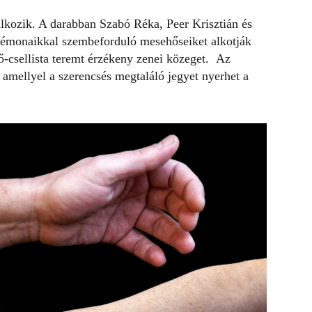
alkozik. A darabban Szabó Réka, Peer Krisztián és
 démonaikkal szembeforduló mesehőseiket alkotják
-csellista teremt érzékeny zenei közeget. Az
 amellyel a szerencsés megtaláló jegyet nyerhet a