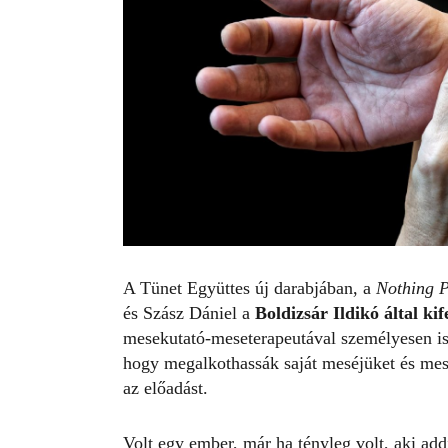
A Tünet Együttes új darabjában, a
Nothing P
és Szász Dániel a
Boldizsár Ildikó
által kif
mesekutató-meseterapeutával személyesen is 
hogy megalkothassák saját meséjüket és meseh
az előadást.
Volt egy ember, már ha tényleg volt, aki ad