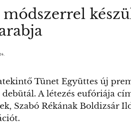
 módszerrel készül
arabja
24.
atekintő Tünet Együttes új prem
debütál. A létezés eufóriája cím
nek, Szabó Rékának Boldizsár Il
ciót.