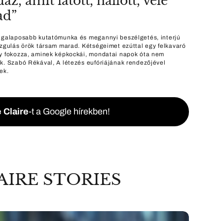
z, amit látott, hallott, vele
ad”
egalaposabb kutatómunka és megannyi beszélgetés, interjú
izgulás örök társam marad. Kétségeimet ezúttal egy felkavaró
y fokozza, aminek képkockái, mondatai napok óta nem
k. Szabó Rékával, A létezés eufóriájának rendezőjével
ek.
 Claire
-t a Google hírekben!
AIRE STORIES