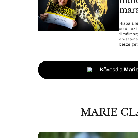
minda
mar
Hiába a l
során az 
filmélmén
eresztene
beszélget
Kövesd a
Marie
MARIE CL