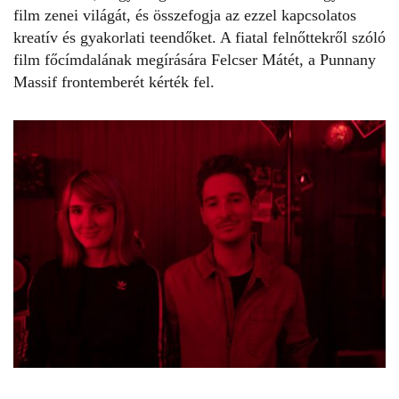
film zenei világát, és összefogja az ezzel kapcsolatos
kreatív és gyakorlati teendőket. A fiatal felnőttekről szóló
film főcímdalának megírására Felcser Mátét, a Punnany
Massif frontemberét kérték fel.