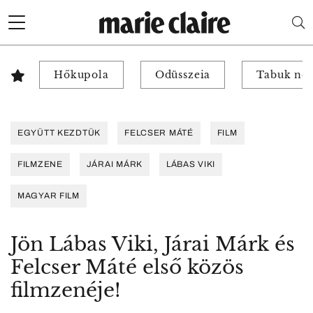
Hőkupola
Odüsszeia
Tabuk nél
EGYÜTT KEZDTÜK
FELCSER MÁTÉ
FILM
FILMZENE
JÁRAI MÁRK
LÁBAS VIKI
MAGYAR FILM
Jön Lábas Viki, Járai Márk és
Felcser Máté első közös
filmzenéje!