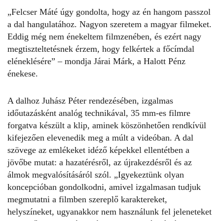
„Felcser Máté úgy gondolta, hogy az én hangom passzol
a dal hangulatához. Nagyon szeretem a magyar filmeket.
Eddig még nem énekeltem filmzenében, és ezért nagy
megtiszteltetésnek érzem, hogy felkértek a főcímdal
eléneklésére” – mondja Járai Márk, a Halott Pénz
énekese.
A dalhoz Juhász Péter rendezésében, izgalmas
időutazásként analóg technikával, 35 mm-es filmre
forgatva készült a klip, aminek köszönhetően rendkívül
kifejezően elevenedik meg a múlt a videóban. A dal
szövege az emlékeket idéző képekkel ellentétben a
jövőbe mutat: a hazatérésről, az újrakezdésről és az
álmok megvalósításáról szól. „Igyekeztünk olyan
koncepcióban gondolkodni, amivel izgalmasan tudjuk
megmutatni a filmben szereplő karaktereket,
helyszíneket, ugyanakkor nem használunk fel jeleneteket