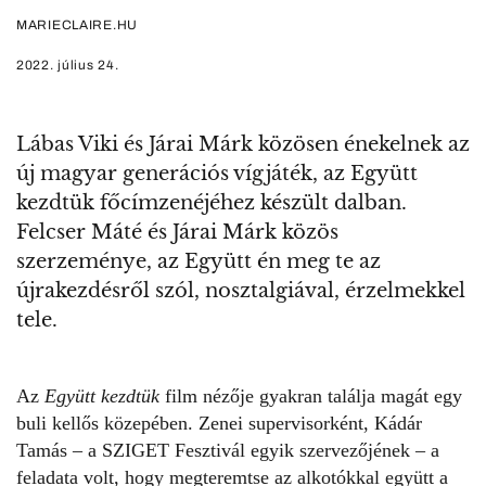
MARIECLAIRE.HU
2022. július 24.
Lábas Viki és Járai Márk közösen énekelnek az
új magyar generációs vígjáték, az Együtt
kezdtük főcímzenéjéhez készült dalban.
Felcser Máté és Járai Márk közös
szerzeménye, az Együtt én meg te az
újrakezdésről szól, nosztalgiával, érzelmekkel
tele.
Az
Együtt kezdtük
film nézője gyakran találja magát egy
buli kellős közepében. Zenei supervisorként, Kádár
Tamás – a
SZIGET Fesztivál
egyik szervezőjének – a
feladata volt, hogy megteremtse az alkotókkal együtt a