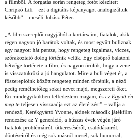
a filmből. A forgatás során rengeteg fotót készített
Chripkó Lili – ezt a digitális képanyagot analogizáltuk
később” – meséli Juhász Péter.
„A film szereplői nagyjából a kortársaim, fiatalok, akik
régen nagyon jó barátok voltak, és most együtt buliznak
egy nagyot: hát persze, hogy rengeteg izgalmas, vicces,
szórakoztató dolog történik velük. Egy elsöprő balatoni
hétvége története a film, és nagyon örülök, hogy a zene
is visszatükrözi a jó hangulatot. Mire a buli véget ér, a
főszereplőink között rengeteg minden történik, a néző
pedig remélhetőleg sokat nevet majd, megszereti őket.
Én mindegyikükben felfedeztem magam, és az
Együtt én
meg te
teljesen visszaadja ezt az életérzést” – vallja a
rendező, Kerékgyártó Yvonne, akinek második játékfilm
rendezése az Y generáció, a húszas évek végén járó
fiatalok problémáiról, útkereséséről, csalódásairól,
döntéseiről és még sok másról mesél, sok humorral,