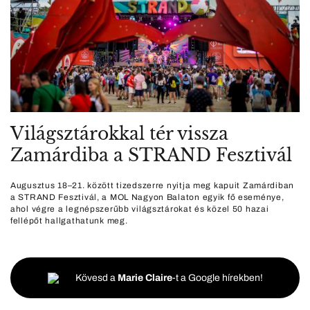
Világsztárokkal tér vissza
Zamárdiba a STRAND Fesztivál
Augusztus 18–21. között tizedszerre nyitja meg kapuit Zamárdiban
a STRAND Fesztivál, a MOL Nagyon Balaton egyik fő eseménye,
ahol végre a legnépszerűbb világsztárokat és közel 50 hazai
fellépőt hallgathatunk meg.
Kövesd a
Marie Claire
-t a Google hírekben!