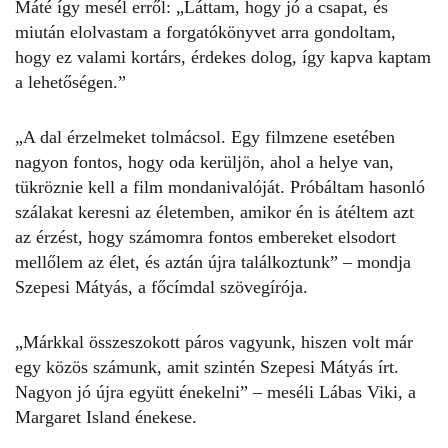
Máté így mesél erről: „Láttam, hogy jó a csapat, és
miután elolvastam a forgatókönyvet arra gondoltam,
hogy ez valami kortárs, érdekes dolog, így kapva kaptam
a lehetőségen.”
„A dal érzelmeket tolmácsol. Egy filmzene esetében
nagyon fontos, hogy oda kerüljön, ahol a helye van,
tükröznie kell a film mondanivalóját. Próbáltam hasonló
szálakat keresni az életemben, amikor én is átéltem azt
az érzést, hogy számomra fontos embereket elsodort
mellőlem az élet, és aztán újra találkoztunk” – mondja
Szepesi Mátyás, a főcímdal szövegírója.
„Márkkal összeszokott páros vagyunk, hiszen volt már
egy közös számunk, amit szintén Szepesi Mátyás írt.
Nagyon jó újra együtt énekelni” – meséli
Lábas Viki
, a
Margaret Island énekese.