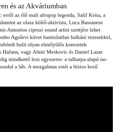
éren és az Akváriumban
erről az élő mali afropop legenda, Salif Keita, a
amint az olasz költő-aktivista, Luca Bassanese
s Antoniou ciprusi sound artist szettjére lehet
ambo Aguševi követ hamisítatlan balkáni rezesekkel,
feledt bulit olyan elmélyülős koncertek
s Hafana, vagy Almir Meskovic és Daniel Lazar
ig mindkettő lesz egyszerre: a talharpa-alapú nu-
mozdul a láb. A mozgalmas estét a biztos kezű