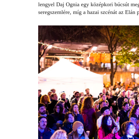
lengyel Daj Ognia egy középkori búcsút megs
seregszemlére, míg a hazai szcénát az Elán 