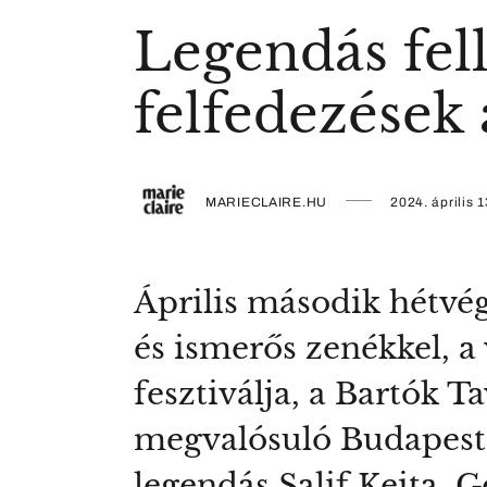
Legendás fel
felfedezések
MARIECLAIRE.HU
2024. április 1
Április második hétvég
és ismerős zenékkel, a
fesztiválja, a Bartók
megvalósuló Budapest 
legendás Salif Keita, 