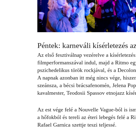
Péntek: karneváli kísérletezés
Az első fesztiválnap vezérelve a kísérletezé
filmperformanszával indul, majd a Ritmo eg
pszichedelikus török rockjával, és a Decolon
A napnak azonban itt még nincs vége, hisze
szeánsza, a bécsi brácsafenomén, Jelena Pop
kavalmester, Teodosii Spassov etnojazz kísérl
Az est vége felé a Nouvelle Vague-ból is ism
a hőfokból és tereli az éteri lebegés felé a
Rafael Garnica szettje teszi teljessé.