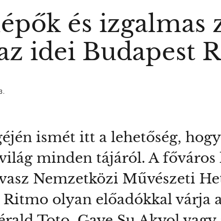
lépők és izgalmas 
 az idei Budapest 
3.
éjén ismét itt a lehetőség, hog
 világ minden tájáról. A főváro
 Tavasz Nemzetközi Művészeti He
Ritmo olyan előadókkal várja a
Gérald Toto, Gaye Su Akyol vag