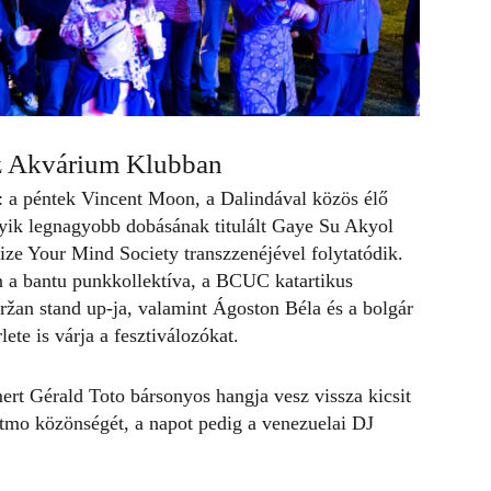
 az Akvárium Klubban
s: a péntek Vincent Moon, a Dalindával közös élő
yik legnagyobb dobásának titulált Gaye Su Akyol
ize Your Mind Society transzzenéjével folytatódik.
n a bantu punkkollektíva, a BCUC katartikus
ržan stand up-ja, valamint Ágoston Béla és a bolgár
ete is várja a fesztiválozókat.
ert Gérald Toto bársonyos hangja vesz vissza kicsit
 Ritmo közönségét, a napot pedig a venezuelai DJ