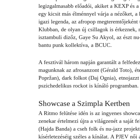
legizgalmasabb előadói, akiket a KEXP és
egy kicsit más élménnyel várja a nézőket, a 
igazi legenda, az afropop megteremtőjeként t
Klubban, de olyan új csillagok is érkeznek, 
isztambuli dizőz, Gaye Su Akyol, az észt nu
bantu punk kollektíva, a BCUC.
A fesztivál három napján garantált a felfede
magunknak az afrosanzont (Gérald Toto), éte
Popržan), dark folkot (Daj Ognia), etnojazz
pszichedelikus rockot is kínáló programban.
Showcase a Szimpla Kertben
A Ritmo felütése idén is az ingyenes showca
zenekar értelmezi újra a világzenét a saját 
(Hajda Banda) a cseh folk és nu-jazz proj
kísérletezéséig széles a kínálat. A PJEV női