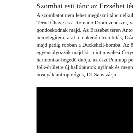
Szombat esti tánc az Erzsébet t
A szombatot nem lehet megúszni tánc nélkül: 
Terne Čhave és a Romano Drom zenészei, val
gondoskodnak majd. Az Erzsébet téren Antoni
bemelegíteni, akit a makedón trombitás, Dž
majd pedig robban a Duckshell-bomba. Az ön
egyensúlyozzák majd ki, mint a walesi Cery
harmonika-hegedű duója, az észt Puuluup ped
folk-őrületre új hallójáratok nyílnak és meg
bosnyák antropológus, DJ Sabs zárja.