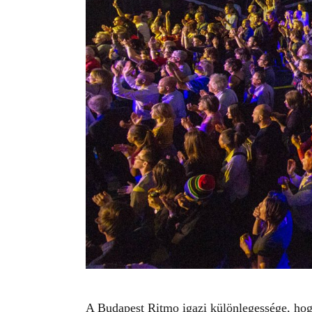
A
Budapest Ritmo
igazi különlegessége, hog