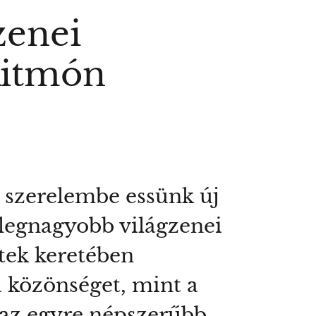
zenei
Ritmón
y szerelembe essünk új
s legnagyobb világzenei
tek keretében
 közönséget, mint a
y az egyre népszerűbb