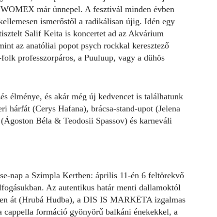
 a WOMEX már ünnepel. A fesztivál minden évben
kellemesen ismerőstől a radikálisan újig. Idén egy
isztelt Salif Keita is koncertet ad az Akvárium
mint az anatóliai popot psych rockkal keresztező
-folk professzorpáros, a Puuluup, vagy a dühös
zés élménye, és akár még új kedvencet is találhatunk
ri hárfát (Cerys Hafana), brácsa-stand-upot (Jelena
t (Ágoston Béla & Teodosii Spassov) és karneváli
se-nap a Szimpla Kertben: április 11-én 6 feltörekvő
felfogásukban. Az autentikus határ menti dallamoktól
ekten át (Hrubá Hudba), a DIS IS MARKĒTA izgalmas
 a cappella formáció gyönyörű balkáni énekekkel, a