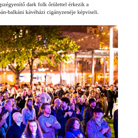
zégyenítő dark folk őrülettel érkezik a
pán-balkáni kávéházi cigányzenéje képviseli.