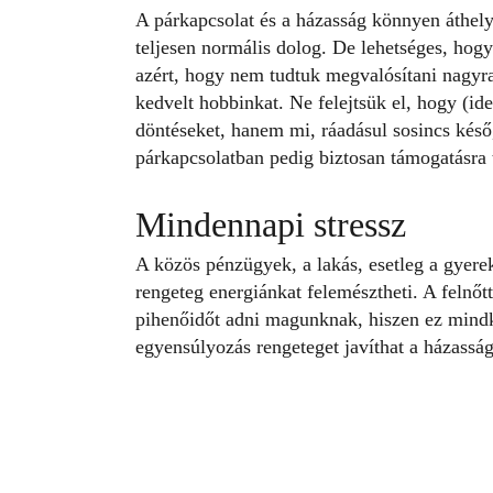
A párkapcsolat és a házasság könnyen áthely
teljesen normális dolog. De lehetséges, hog
azért, hogy nem tudtuk megvalósítani nagyra 
kedvelt hobbinkat. Ne felejtsük el, hogy (id
döntéseket, hanem mi, ráadásul sosincs kés
párkapcsolatban pedig biztosan támogatásra t
Mindennapi stressz
A közös pénzügyek, a lakás, esetleg a gyere
rengeteg energiánkat felemésztheti. A felnőtt 
pihenőidőt adni magunknak, hiszen ez mindké
egyensúlyozás rengeteget javíthat a házassá