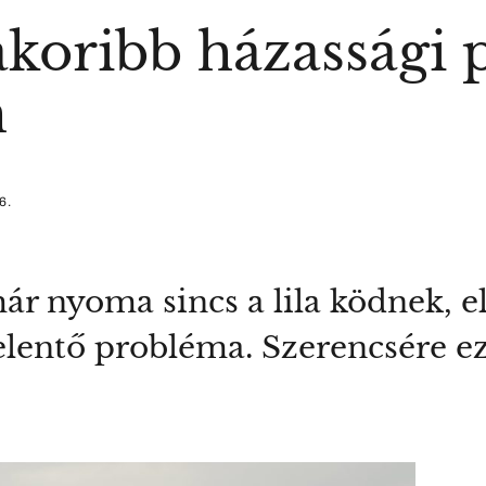
akoribb házassági
n
6.
ár nyoma sincs a lila ködnek, e
 jelentő probléma. Szerencsére e