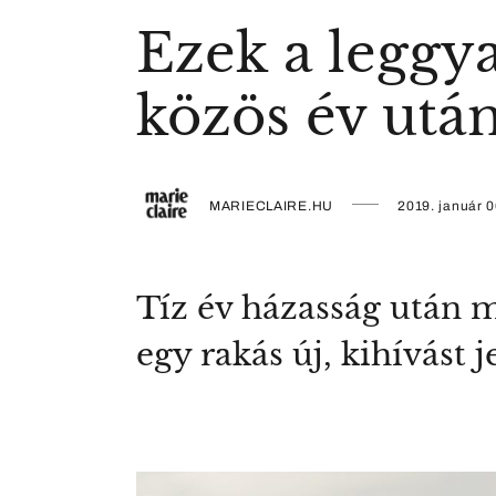
Ezek a leggy
közös év utá
MARIECLAIRE.HU
2019. január 0
Tíz év házasság után m
egy rakás új, kihívást