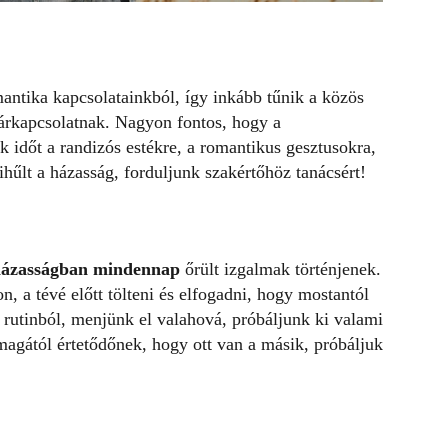
ntika kapcsolatainkból, így inkább tűnik a közös
párkapcsolatnak. Nagyon fontos, hogy a
k időt a randizós estékre, a romantikus gesztusokra,
hűlt a házasság, forduljunk szakértőhöz tanácsért!
házasságban mindennap
őrült izgalmak történjenek.
n, a tévé előtt tölteni és elfogadni, hogy mostantól
 rutinból, menjünk el valahová, próbáljunk ki valami
magától értetődőnek, hogy ott van a másik, próbáljuk