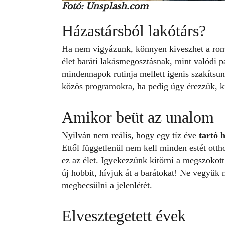
Fotó: Unsplash.com
Házastársból lakótárs?
Ha nem vigyázunk, könnyen kiveszhet a roma
élet baráti lakásmegosztásnak, mint valódi 
mindennapok rutinja mellett igenis szakítsun
közös programokra, ha pedig úgy érezzük, ki
Amikor beüt az unalom
Nyilván nem reális, hogy egy tíz éve
tartó 
Ettől függetlenül nem kell minden estét ottho
ez az élet. Igyekezzünk kitörni a megszokott
új hobbit, hívjuk át a barátokat! Ne vegyük 
megbecsülni a jelenlétét.
Elvesztegetett évek