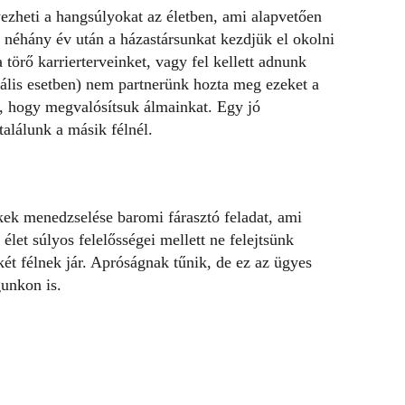
ezheti a hangsúlyokat az életben, ami alapvetően
y néhány év után a házastársunkat kezdjük el okolni
törő karrierterveinket, vagy fel kellett adnunk
eális esetben) nem partnerünk hozta meg ezeket a
ő, hogy megvalósítsuk álmainkat. Egy jó
alálunk a másik félnél.
kek menedzselése baromi fárasztó feladat, ami
élet súlyos felelősségei mellett ne felejtsünk
t félnek jár. Apróságnak tűnik, de ez az ügyes
gunkon is.