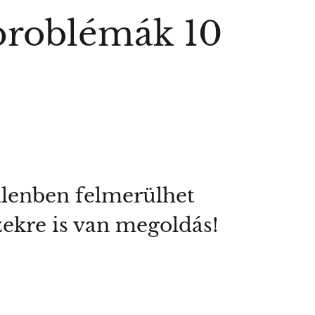
 problémák 10
llenben felmerülhet
zekre is van megoldás!