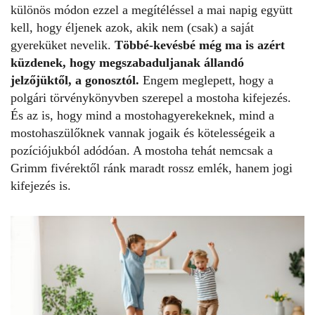
különös módon ezzel a megítéléssel a mai napig együtt
kell, hogy éljenek azok, akik nem (csak) a saját
gyereküket nevelik.
Többé-kevésbé még ma is azért
küzdenek, hogy megszabaduljanak állandó
jelzőjüktől, a gonosztól.
Engem meglepett, hogy a
polgári törvénykönyvben szerepel a mostoha kifejezés.
És az is, hogy mind a mostohagyerekeknek, mind a
mostohaszülőknek vannak jogaik és kötelességeik a
pozíciójukból adódóan. A mostoha tehát nemcsak a
Grimm fivérektől ránk maradt rossz emlék, hanem jogi
kifejezés is.