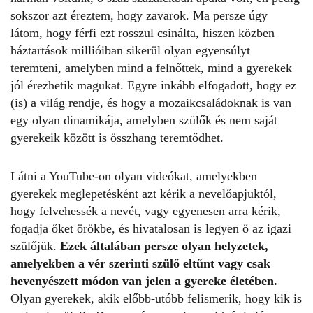
sokszor azt éreztem, hogy zavarok. Ma persze úgy
látom, hogy férfi ezt rosszul csinálta, hiszen közben
háztartások millióiban sikerül olyan egyensúlyt
teremteni, amelyben mind a felnőttek, mind a gyerekek
jól érezhetik magukat. Egyre inkább elfogadott, hogy ez
(is) a világ rendje, és hogy a
mozaikcsaládoknak
is van
egy olyan dinamikája, amelyben szülők és nem saját
gyerekeik között is összhang teremtődhet.
Látni a YouTube-on olyan videókat, amelyekben
gyerekek meglepetésként azt kérik a nevelőapjuktól,
hogy felvehessék a nevét, vagy egyenesen arra kérik,
fogadja őket örökbe, és hivatalosan is legyen ő az igazi
szülőjük.
Ezek általában persze olyan helyzetek,
amelyekben a vér szerinti szülő eltűnt vagy csak
hevenyészett módon van jelen a gyereke életében.
Olyan gyerekek, akik előbb-utóbb felismerik, hogy kik is