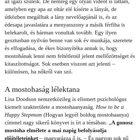
az igazi szüleik. De nemrég egy olyan videót is láttam,
amelyben egy apa az oltár elé kísérte a lányát, de
útközben megálltak a lány nevelőapjánál is, és az
édesapa javaslatára a menyasszony a másik férfiba is
belekarolt, és hárman vonultak tovább. Egy ilyen
gesztusban nyilván benne van sok év munkája, szeretete
és elfogadása, de ékes bizonyítéka annak is, hogy
mostohának lenni nem feltétlenül jelent mellőzöttséget és
kitaszítottságot. Sok esetben viszont azt jelenti –
különösen, ha nőkről van szó.
A mostohaság lélektana
Lisa Doodson nemzetközileg is elismert pszichológus
kiemelt szakterülete a mostohaanyaság.
How to be a
Happy Stepmum
(Hogyan legyél boldog mostohaanya)
címmel nagy sikerű könyvet is írt a témában. „
A gonosz
mostoha elmélete a mai napig befolyásolja
előítéleteinket
– magyarázza ő is. – És nagyon sok nő