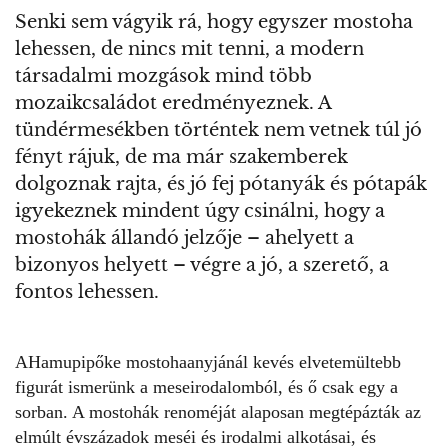
Senki sem vágyik rá, hogy egyszer mostoha
lehessen, de nincs mit tenni, a modern
társadalmi mozgások mind több
mozaikcsaládot eredményeznek. A
tündérmesékben történtek nem vetnek túl jó
fényt rájuk, de ma már szakemberek
dolgoznak rajta, és jó fej pótanyák és pótapák
igyekeznek mindent úgy csinálni, hogy a
mostohák állandó jelzője – ahelyett a
bizonyos helyett – végre a jó, a szerető, a
fontos lehessen.
AHamupipőke mostohaanyjánál kevés elvetemültebb
figurát ismerünk a meseirodalomból, és ő csak egy a
sorban. A mostohák renoméját alaposan megtépázták az
elmúlt évszázadok meséi és irodalmi alkotásai, és