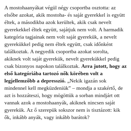
A mostohaanyákat végül négy csoportba osztotta: az
elsőbe azokat, akik mostoha- és saját gyerekkel is együtt
éltek, a másodikba azok kerültek, akik csak nevelt
gyerekekkel éltek együtt, sajátjuk nem volt. A harmadik
kategória tagjainak nem volt saját gyerekük, a nevelt
gyerekükkel pedig nem éltek együtt, csak időnként
találkoztak. A negyedik csoportba azokat sorolta,
akiknek volt saját gyerekük, nevelt gyerekükkel pedig
csak bizonyos napokon találkoztak.
Arra jutott, hogy az
első kategóriába tartozó nők körében volt a
legjellemzőbb a depresszió.
„Nekik igazán sok
mindennel kell megküzdeniük” – mondja a szakértő, de
azt is hozzáteszi, hogy mögöttük a sorban mindjárt ott
vannak azok a mostohaanyák, akiknek nincsen saját
gyerekük. Az ő szerepük sokszor nem is tisztázott: kik
ők, inkább anyák, vagy inkább barátok?