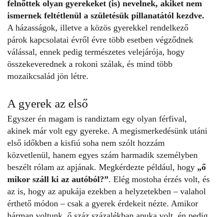
felnőttek olyan gyerekeket (is) nevelnek, akiket nem
ismernek feltétlenül a születésük pillanatától kezdve.
A házasságok, illetve a közös gyerekkel rendelkező
párok kapcsolatai évről évre több esetben végződnek
válással, ennek pedig természetes velejárója, hogy
összekeverednek a rokoni szálak, és mind több
mozaikcsalád jön létre.
A gyerek az első
Egyszer én magam is randiztam egy olyan férfival,
akinek már volt egy gyereke. A megismerkedésünk utáni
első időkben a kisfiú soha nem szólt hozzám
közvetlenül, hanem egyes szám harmadik személyben
beszélt rólam az apjának. Megkérdezte például, hogy
„ő
mikor száll ki az autóból?”
. Elég mostoha érzés volt, és
az is, hogy az apukája ezekben a helyzetekben – valahol
érthető módon – csak a gyerek érdekeit nézte. Amikor
hárman voltunk, ő száz százalékban apuka volt, én pedig