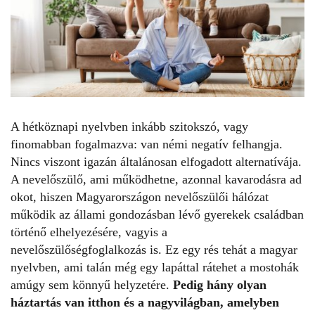
A hétköznapi nyelvben inkább szitokszó, vagy
finomabban fogalmazva: van némi negatív felhangja.
Nincs viszont igazán általánosan elfogadott alternatívája.
A nevelőszülő, ami működhetne, azonnal kavarodásra ad
okot, hiszen Magyarországon
nevelőszülői hálózat
működik az állami gondozásban lévő gyerekek családban
történő elhelyezésére, vagyis a
nevelőszülőségfoglalkozás is. Ez egy rés tehát a magyar
nyelvben, ami talán még egy lapáttal rátehet a mostohák
amúgy sem könnyű helyzetére.
Pedig hány olyan
háztartás van itthon és a nagyvilágban, amelyben