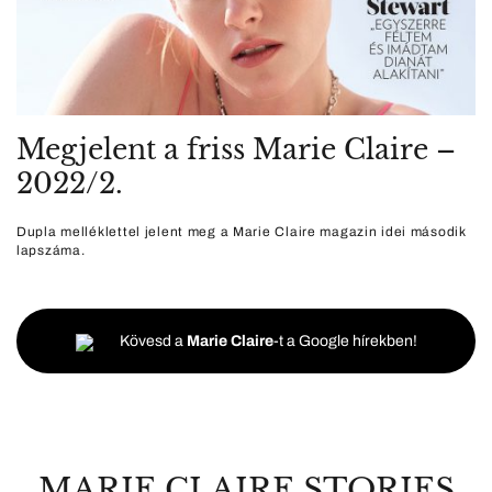
Megjelent a friss Marie Claire –
2022/2.
Dupla melléklettel jelent meg a Marie Claire magazin idei második
lapszáma.
Kövesd a
Marie Claire
-t a Google hírekben!
MARIE CLAIRE STORIES