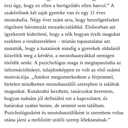
érzi úgy, hogy ez ellen a berögződés ellen harcol.” A
szakértőnek két saját gyereke van és egy 11 éves
mostohafia. Négy évet szánt arra, hogy beszélgetéseket
rögzítsen háromszáz mozaikcsaláddal. Elsősorban azt
igyekezett kideríteni, hogy a nők hogyan érzik magukat
ezekben a rendszerekben – miután tapasztalatai azt
mutatták, hogy a kutatások mindig a gyerekek oldaláról
közelítik meg a kérdést, a mostohaanyákkal nemigen
törődik senki. A pszichológus maga is megtapasztalta az
információhiányt, tulajdonképpen ez volt az első számú
motivációja. „Amikor megismerkedtem a férjemmel,
hirtelen mindketten mostohaszülői szerepben is találtuk
magunkat. Kutakodni kezdtem, tanácsokat kerestem,
hogyan tudnám jól definiálni ezt a kapcsolatot, és
határokat szabni benne, de semmit sem találtam.
Pszichológusként és mostohaszülőként is szerettem volna
utána járni a mellőzött szülői szerep lélektanának.”