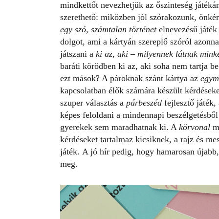
mindkettőt nevezhetjük az őszinteség játéká
szerethető: miközben jól szórakozunk, önkén
egy szó, számtalan történet
elnevezésű játék
dolgot, ami a kártyán szereplő szóról azonn
játszani a
ki az, aki – milyennek látnak mink
baráti körödben ki az, aki soha nem tartja 
ezt mások? A pároknak szánt kártya az
egym
kapcsolatban élők számára készült kérdések
szuper választás a
párbeszéd
fejlesztő játék
képes feloldani a mindennapi beszélgetésből 
gyerekek sem maradhatnak ki. A
körvonal
mi
kérdéseket tartalmaz kicsiknek, a rajz és mes
játék. A jó hír pedig, hogy hamarosan újabb, 
meg.