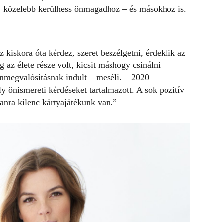
gy közelebb kerülhess önmagadhoz – és másokhoz is.
kiskora óta kérdez, szeret beszélgetni, érdeklik az
g az élete része volt, kicsit máshogy csinálni
önmegvalósításnak indult – meséli. – 2020
ly önismereti kérdéseket tartalmazott. A sok pozitív
tanra kilenc kártyajátékunk van.”