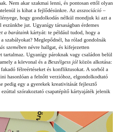
nak. Nem akar szakmai lenni, és pontosan ettől olyan
telenül is kihat a fejlődésünkre. Az
asszociáció –
 lényege, hogy gondolkodás nélkül mondjuk ki azt a
al eszünkbe jut. Ugyanígy társaságban érdemes
et a barátaink
kártyát: te például tudod, hogy a
be a szabályokat? Meglepődnél, ha rólad gondolnák
ás szemében
névre hallgat, és kifejezetten
et tartalmaz. Ugyanígy pároknak vagy családon belül
, amely a körvonal és a
Beszélgess jól
közös alkotása:
fakadó félreértéseket és konfliktusokat. A sorból a
ni hasonlóan a felnőtt verzióhoz, elgondolkodtató
e pedig egy a gyerekek kreativitását fejlesztő
ezúttal szórakoztató csapatépítő kártyajáték jelenik