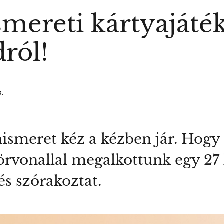
smereti kártyajáté
ról!
8.
ismeret kéz a kézben jár. Hogy
örvonallal megalkottunk egy 27 k
s szórakoztat.