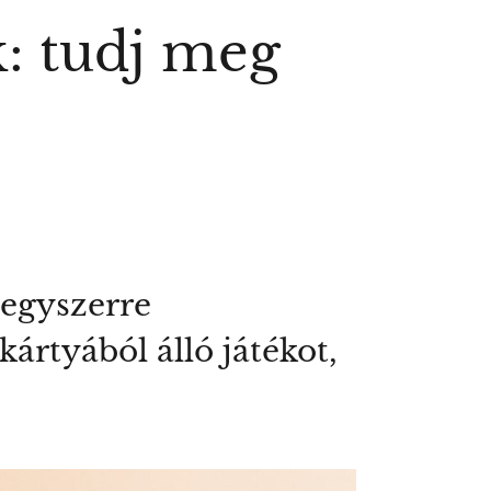
k: tudj meg
 egyszerre
ártyából álló játékot,