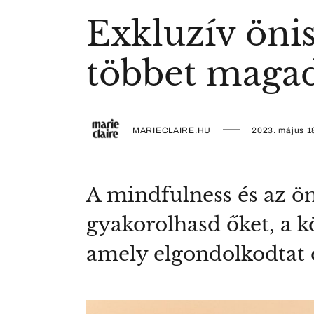
Exkluzív öni
többet magad
MARIECLAIRE.HU
2023. május 1
A mindfulness és az ön
gyakorolhasd őket, a k
amely elgondolkodtat é