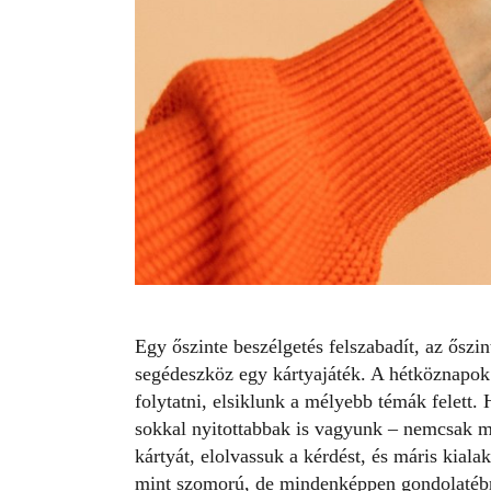
Egy őszinte beszélgetés felszabadít, az őszi
segédeszköz egy kártyajáték. A hétköznapok
folytatni, elsiklunk a mélyebb témák felett.
sokkal nyitottabbak is vagyunk – nemcsak 
kártyát, elolvassuk a kérdést, és máris kial
mint szomorú, de mindenképpen gondolatéb