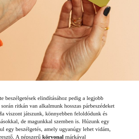
nte beszélgetések elindításához pedig a legjobb
 során ritkán van alkalmunk hosszas párbeszédeket
 Ha viszont játszunk, könnyebben feloldódunk és
másokkal, de magunkkal szemben is. Húzunk egy
akul egy beszélgetés, amely ugyanúgy lehet vidám,
resztő. A népszerű
körvonal
márkával