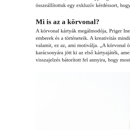
összeállítottuk egy exkluzív kérdéssort, ho
Mi is az a körvonal?
A körvonal kártyák megálmodója, Priger Inez 
emberek és a történeteik. A kreativitás mindi
valamit, ez az, ami motiválja. „A körvonal 
karácsonyára jött ki az első kártyajáték, ame
visszajelzés bátorított fel annyira, hogy mos