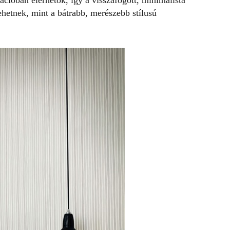
cióban elérhetők, így a visszafogott, minimalista
ehetnek, mint a bátrabb, merészebb stílusú