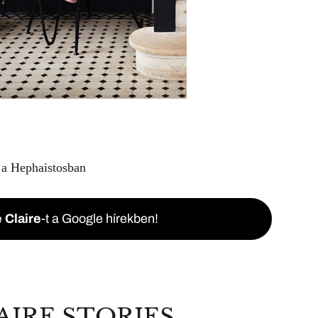
 a
Hephaistosban
 Claire
-t a Google hírekben!
AIRE STORIES