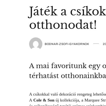
Játék a csíkok
otthonodat!
BODNAR-ZSOFI-GYAKORNOK
20
A mai favoritunk egy ol
térhatást otthonainkba
A csíkokkal való dekoráció rengeteg lehetős
A
Cole & Son
új kollekciója, a Marquee Str