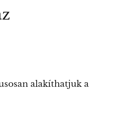
az
usosan alakíthatjuk a