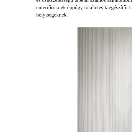
és csíkszélességű tapétái számos színkombiná
enteriőröknek éppúgy tökéletes kiegészítői l
helyiségeknek.