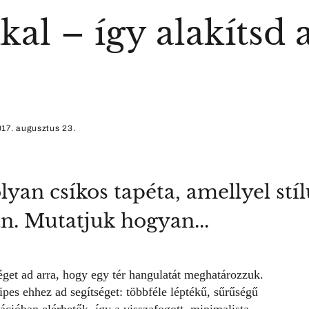
kal – így alakítsd 
17. augusztus 23.
yan csíkos tapéta, amellyel stíl
n. Mutatjuk hogyan...
éget ad arra, hogy egy tér hangulatát meghatározzuk.
ipes ehhez ad segítséget: többféle léptékű, sűrűségű