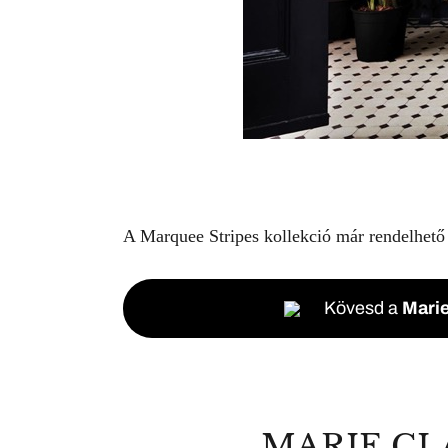
A Marquee Stripes kollekció már rendelhető
Kövesd a
Marie
MARIE CL