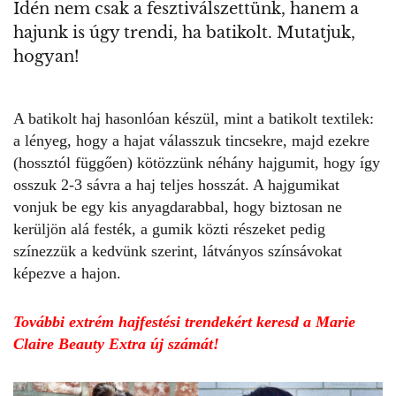
Idén nem csak a fesztiválszettünk, hanem a
hajunk is úgy trendi, ha batikolt. Mutatjuk,
hogyan!
A batikolt haj hasonlóan készül, mint a batikolt textilek:
a lényeg, hogy a hajat válasszuk tincsekre, majd ezekre
(hossztól függően) kötözzünk néhány hajgumit, hogy így
osszuk 2-3 sávra a haj teljes hosszát. A hajgumikat
vonjuk be egy kis anyagdarabbal, hogy biztosan ne
kerüljön alá festék, a gumik közti részeket pedig
színezzük a kedvünk szerint, látványos színsávokat
képezve a hajon.
További extrém hajfestési trendekért keresd a Marie
Claire Beauty Extra új számát!